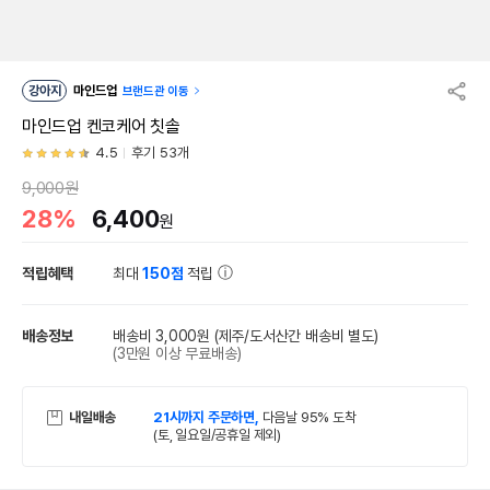
강아지
마인드업
브랜드관 이동
마인드업 켄코케어 칫솔
4.5
후기 53개
9,000원
28%
6,400
원
적립혜택
최대
150점
적립
배송정보
배송비 3,000원
(제주/도서산간 배송비 별도)
(3만원 이상 무료배송)
내일배송
21시까지 주문하면,
다음날 95% 도착
(토, 일요일/공휴일 제외)