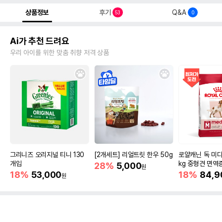
상품정보
후기
Q&A
53
0
Ai가 추천 드려요
우리 아이를 위한 맞춤 취향 저격 상품
그리니즈 오리지널 티니 130
[2개세트] 리얼트릿 한우 50g
로얄캐닌 독 미디
개입
kg 중형견 면역
28%
5,000
원
18%
53,000
18%
84,9
원