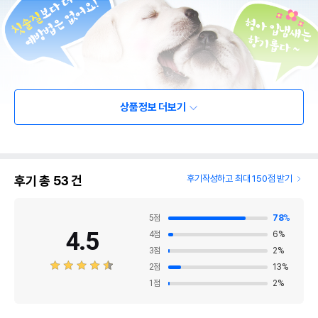
상품정보 더보기
후기 총
53
건
후기작성하고 최대 150점 받기
5
점
78
%
4.5
4
점
6
%
3
점
2
%
2
점
13
%
1
점
2
%