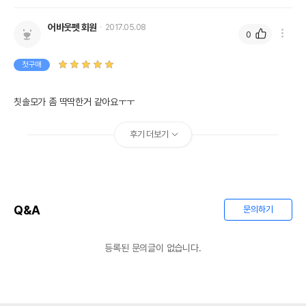
오메가6
0%
0%
어바웃펫 회원
2017.05.08
수분
0%
0
탄수화물
100%
첫구매
기타성분
칫솔모가 좀 딱딱한거 같아요ㅜㅜ
상세 정보
후기 더보기
권장 연령
모든연령
* 브랜드사에서 제공한 정보로 모든 책임은 브랜드사에 있습니다.
* 해당 정보는 브랜드사 사정에 의해 일부 변경될 수 있습니다.
Q&A
문의하기
상품 필수 정보
등록된 문의글이 없습니다.
품명 및 모델명
마인드업 켄코케어 칫솔
법에 의한 인증,허가 등을
상세페이지 참조
받았음을 확인할수 있는
경우 그에 대한 사항