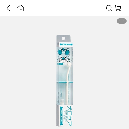
1
/
1