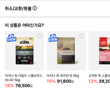
제조국 또는 원산지
일본
취소/교환/환불
제조자,수입품의 경우
Petdays//펫데이즈
수입자를 함께 표기
이 상품은 어떠신가요?
AS책임자와 전화번호
어바웃펫//1644-9601
또는 소비자상담 관련
전화번호
유통기한이 최소 2026.12.05이거나 그
이후인 상품이 출고됩니다.
유통기한
단, 상품명에 유통기한 명시된 경우, 해당
유통기한을 따릅니다.
아카나 독 어덜트 스몰브리드
아카나 독 프리런 덕 6kg
오리젠 독 스몰브리
레시피 6kg
15%
91,800
12%
39,2
원
15%
76,500
원