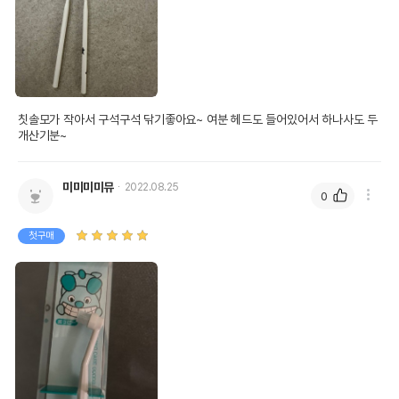
칫솔모가 작아서 구석구석 닦기좋아요~ 여분 헤드도 들어있어서 하나사도 두
개산기분~
미미미미뮤
2022.08.25
0
첫구매