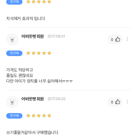
첫구매
치석재거 효과적 입니다
어바웃펫 회원
2017.08.01
0
영양정보
제품표기함량
수분제외함량
첫구매
조단백질
0%
0%
가격도 적당하고 

품질도 괜찮네요

조지방
0%
0%
다만 아이가 양치를 너무 싫어해서ㅠㅠㅠ
조섬유질
0%
0%
조회분
0%
0%
어바웃펫 회원
2017.06.02
0
칼슘
0%
0%
첫구매
인
0%
0%
오메가3
0%
0%
쓰기좋을거같아서 구매했습니다