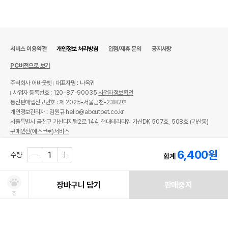
서비스 이용약관
개인정보 처리방침
입점/제휴 문의
공지사항
PC버전으로 보기
주식회사 어바웃펫
대표자명 : 나옥귀
사업자 등록번호 : 120-87-90035
사업자정보확인
통신판매업신고번호 : 제 2025-서울금천-2382호
개인정보관리자 : 김원규 hello@aboutpet.co.kr
서울특별시 금천구 가산디지털2로 144, 현대테라타워 가산DK 507호, 508호 (가산동)
구매안전(에스크로)서비스
© copyright (c) www.aboutpet.co.kr all rights reserved.
6,400
원
수량
합계
장바구니 담기
판매중지
찜
처방사료 주문 시 확인해주세요!
쿠폰보기
적립혜택
취소/ 교환/ 환불
유통기한 임박 상품
최저가 도전 상품
AI검색
AI검색