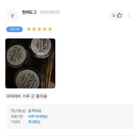
핫바도그
2026.08.02
0
첫구매
마따따비 가루 굿 좋아용
맛(기호성)
잘 먹어요
유통기한
아주 넉넉해요
가성비
최고에요