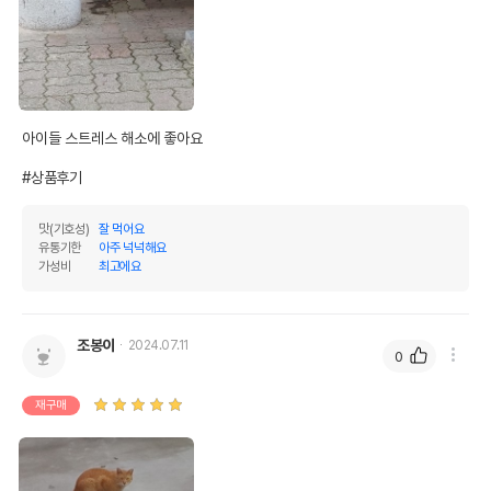
아이들 스트레스 해소에 좋아요

#상품후기
맛(기호성)
잘 먹어요
유통기한
아주 넉넉해요
가성비
최고에요
조봉이
2024.07.11
0
재구매