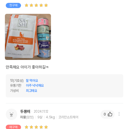
첫구매
상품 필수 정보
품명 및 모델명
퀸오브샌드 마따따비 분말 12g
법에 의한 인증,허가 등을
상세페이지 참조
받았음을 확인할수 있는
경우 그에 대한 사항
제조국 또는 원산지
대한민국
만족해요 아이가 좋아하길ㅋ
제조자,수입품의 경우
Channel Pet//해당사항없음
수입자를 함께 표기
맛(기호성)
잘 먹어요
유통기한
아주 넉넉해요
AS책임자와 전화번호
가성비
최고에요
어바웃펫//1644-9601
또는 소비자상담 관련
전화번호
유통기한이 최소 2026.12.05이거나 그
두몽이
2024.11.12
이후인 상품이 출고됩니다.
0
유통기한
자몽
(암컷)
9살
4.5kg
코리안쇼트헤어
단, 상품명에 유통기한 명시된 경우, 해당
유통기한을 따릅니다.
재구매