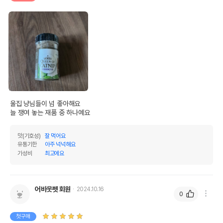
울집 냥님들이 넘 좋아해요

늘 쟁여 놓는 재품 중 하나예요
맛(기호성)
잘 먹어요
유통기한
아주 넉넉해요
가성비
최고에요
어바웃펫 회원
2024.10.16
0
첫구매