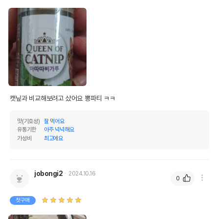
캣닢과 비교해보려고 샀어요 뽕파티 ㅋㅋ
맛(기호성)
잘 먹어요
유통기한
아주 넉넉해요
가성비
최고에요
jobongi2
2024.10.16
0
첫구매