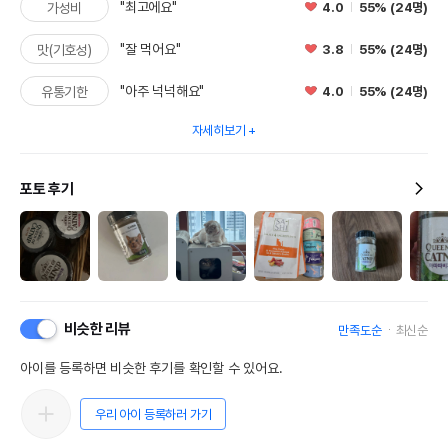
"최고에요"
4.0
55% (24명)
가성비
"잘 먹어요"
3.8
55% (24명)
맛(기호성)
"아주 넉넉해요"
4.0
55% (24명)
유통기한
자세히보기
포토 후기
비슷한 리뷰
만족도순
최신순
아이를 등록하면 비슷한 후기를 확인할 수 있어요.
우리 아이 등록하러 가기