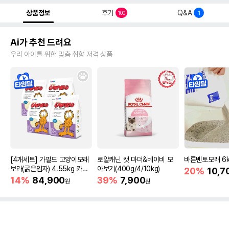
상품정보
후기
Q&A
100
1
Ai가 추천 드려요
우리 아이를 위한 맞춤 취향 저격 상품
[4개세트] 가필드 고양이모래
로얄캐닌 캣 마더&베이비 모
바른벤토모래 6
보라(굵은입자) 4.55kg 카사
아보기(400g/4/10kg)
20%
10,7
바모래
14%
84,900
39%
7,900
원
원