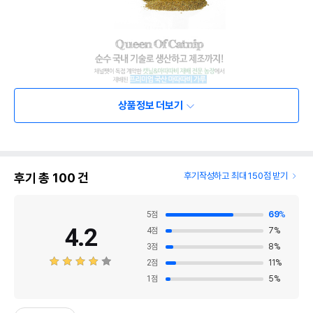
상품정보 더보기
후기 총
100
건
후기작성하고 최대 150점 받기
5
점
69
%
4.2
4
점
7
%
3
점
8
%
2
점
11
%
1
점
5
%