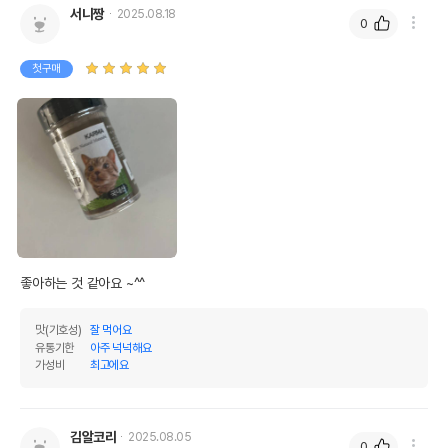
서니짱
2025.08.18
0
첫구매
좋아하는 것 같아요 ~^^
맛(기호성)
잘 먹어요
유통기한
아주 넉넉해요
가성비
최고에요
김알코리
2025.08.05
0