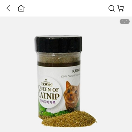
1
/
1