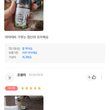
마따따비 가루는 첨인데 조아해요
맛(기호성)
잘 먹어요
유통기한
아주 넉넉해요
가성비
최고에요
조봉이
2024.09.15
0
재구매