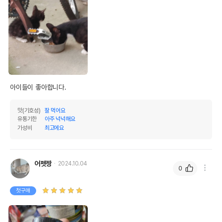
아이들이 좋아합니다.
맛(기호성)
잘 먹어요
유통기한
아주 넉넉해요
가성비
최고에요
어펫짱
2024.10.04
0
첫구매