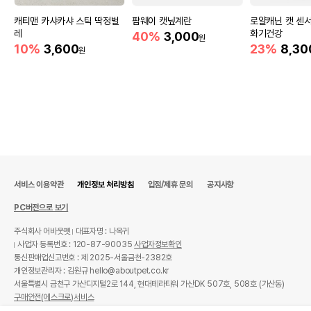
캐티맨 카샤카샤 스틱 딱정벌
팜웨이 캣닢계란
로얄캐닌 캣 센서
레
화기건강
40%
3,000
원
10%
3,600
23%
8,30
원
서비스 이용약관
개인정보 처리방침
입점/제휴 문의
공지사항
PC버전으로 보기
주식회사 어바웃펫
대표자명 : 나옥귀
사업자 등록번호 : 120-87-90035
사업자정보확인
통신판매업신고번호 : 제 2025-서울금천-2382호
개인정보관리자 : 김원규 hello@aboutpet.co.kr
서울특별시 금천구 가산디지털2로 144, 현대테라타워 가산DK 507호, 508호 (가산동)
구매안전(에스크로)서비스