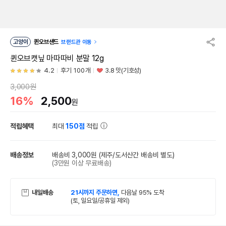
고양이
퀸오브샌드
브랜드관 이동
퀸오브캣닢 마따따비 분말 12g
4.2
후기 100개
3.8 맛(기호성)
3,000원
16%
2,500
원
적립혜택
최대
150점
적립
배송정보
배송비 3,000원
(제주/도서산간 배송비 별도)
(3만원 이상 무료배송)
내일배송
21시까지 주문하면,
다음날 95% 도착
(토, 일요일/공휴일 제외)