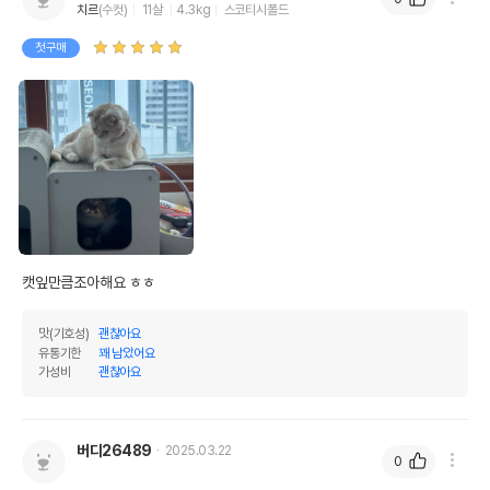
치르
(수컷)
11살
4.3kg
스코티시폴드
첫구매
캣잎만큼조아해요 ㅎㅎ
맛(기호성)
괜찮아요
유통기한
꽤 남았어요
가성비
괜찮아요
버디26489
2025.03.22
0