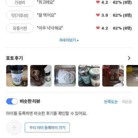
"최고에요"
4.2
62% (8명)
가성비
"잘 먹어요"
3.9
62% (8명)
맛(기호성)
"아주 넉넉해요"
4.2
62% (8명)
유통기한
자세히보기
포토 후기
2
비슷한 리뷰
만족도순
최신순
아이를 등록하면 비슷한 후기를 확인할 수 있어요.
우리 아이 등록하러 가기