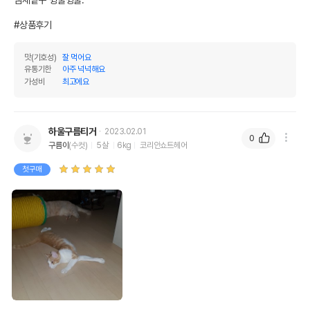
#상품후기
맛(기호성)
잘 먹어요
유통기한
아주 넉넉해요
가성비
최고에요
하울구름티거
2023.02.01
0
구름이
(수컷)
5살
6kg
코리안쇼트헤어
첫구매