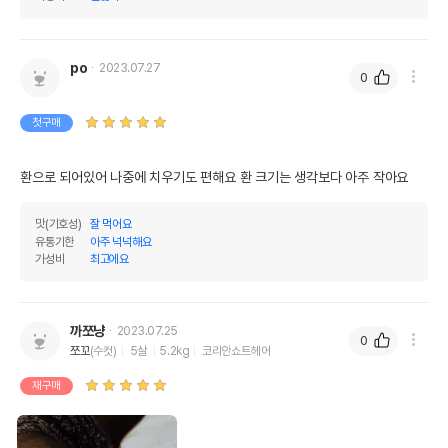
po
2023.07.27
0
첫구매
환으로 되어있어 나중에 치우기도 편해요 환 크기는 생각보다 아주 작아요 
맛(기호성)
잘 먹어요
유통기한
아주 넉넉해요
가성비
최고에요
까쪼냥
2023.07.25
0
쪼꼬
(수컷)
5살
5.2kg
코리안쇼트헤어
재구매