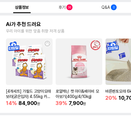
상품정보
후기
Q&A
36
0
Ai가 추천 드려요
우리 아이를 위한 맞춤 취향 저격 상품
[4개세트] 가필드 고양이모래
로얄캐닌 캣 마더&베이비 모
바른벤토모래 6
보라(굵은입자) 4.55kg 카사
아보기(400g/4/10kg)
20%
10,7
바모래
14%
84,900
39%
7,900
원
원