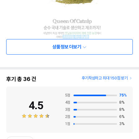
상품정보 더보기
후기 총
36
건
후기작성하고 최대 150점 받기
5
점
75
%
4.5
4
점
8
%
3
점
8
%
2
점
6
%
1
점
3
%