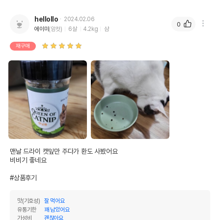
hellollo
2024.02.06
0
에이미
(암컷)
6살
4.2kg
샴
재구매
맨날 드라이 캣잎만 주다가 환도 사봤어요

비비기 좋네요

#상품후기
맛(기호성)
잘 먹어요
유통기한
꽤 남았어요
가성비
괜찮아요