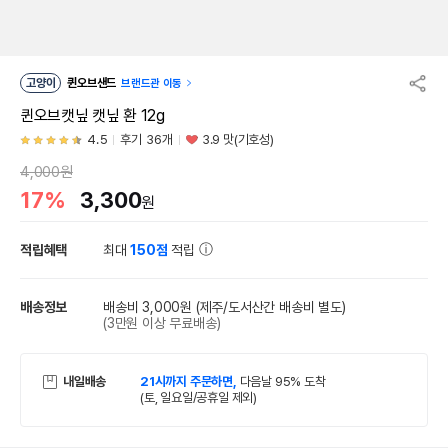
고양이
퀸오브샌드
브랜드관 이동
퀸오브캣닢 캣닢 환 12g
4.5
후기 36개
3.9 맛(기호성)
4,000원
17%
3,300
원
적립혜택
최대
150점
적립
배송정보
배송비 3,000원
(제주/도서산간 배송비 별도)
(3만원 이상 무료배송)
내일배송
21시까지 주문하면,
다음날 95% 도착
(토, 일요일/공휴일 제외)