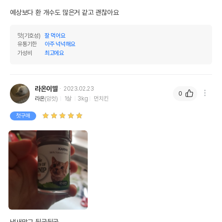
예상보다 환 개수도 많은거 같고 괜찮아요
맛(기호성)
잘 먹어요
유통기한
아주 넉넉해요
가성비
최고에요
라온이딸
2023.02.23
0
라온
(암컷)
1살
3kg
먼치킨
첫구매
냄새맡구 뒹굴뒹굴.
