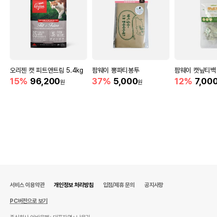
오리젠 캣 피트앤트림 5.4kg
팜웨이 뽕파티봉투
팜웨이 캣닢티백
15%
96,200
37%
5,000
12%
7,00
원
원
서비스 이용약관
개인정보 처리방침
입점/제휴 문의
공지사항
PC버전으로 보기