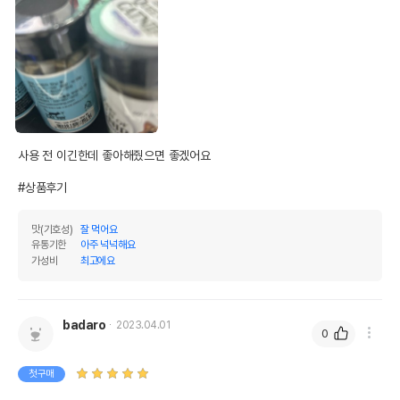
사용 전 이긴한데 좋아해줬으면 좋겠어요

#상품후기
맛(기호성)
잘 먹어요
유통기한
아주 넉넉해요
가성비
최고에요
badaro
2023.04.01
0
첫구매