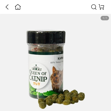
1
/
1