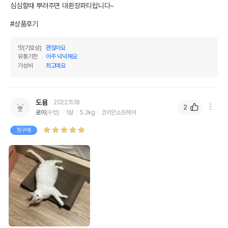
심심할때 뿌려주면 대환장파티랍니다~

#상품후기
맛(기호성)
괜찮아요
유통기한
아주 넉넉해요
가성비
최고에요
도욤
2022.11.18
2
로이
(수컷)
1살
5.2kg
코리안쇼트헤어
첫구매