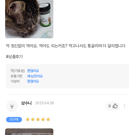
막 정신없이 먹어요. 먹어도 되는거죠? 먹고나서도 통굴리며 더 달라합니다

#상품후기
맛(기호성)
괜찮아요
유통기한
꽤 남았어요
가성비
괜찮아요
상수니
2023.04.28
0
첫구매