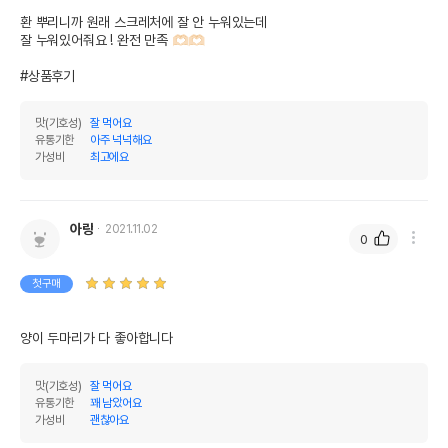
환 뿌리니까 원래 스크레처에 잘 안 누워있는데

잘 누워있어줘요 ! 완전 만족 🫶🏻🫶🏻

#상품후기
맛(기호성)
잘 먹어요
유통기한
아주 넉넉해요
가성비
최고에요
아랑
2021.11.02
0
첫구매
양이 두마리가 다 좋아합니다
맛(기호성)
잘 먹어요
유통기한
꽤 남았어요
가성비
괜찮아요