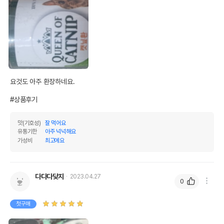
상품 필수 정보
품명 및 모델명
퀸오브샌드 캣닢 환 12g
법에 의한 인증,허가 등을
요것도 아주 환장하네요. 

상세페이지 참조
받았음을 확인할수 있는
경우 그에 대한 사항
#상품후기
제조국 또는 원산지
대한민국
맛(기호성)
잘 먹어요
제조자,수입품의 경우
Channel Pet//해당사항없음
유통기한
아주 넉넉해요
수입자를 함께 표기
가성비
최고에요
AS책임자와 전화번호
어바웃펫//1644-9601
또는 소비자상담 관련
전화번호
다다다닺지
2023.04.27
0
유통기한이 최소 2026.12.04이거나 그
이후인 상품이 출고됩니다.
유통기한
첫구매
단, 상품명에 유통기한 명시된 경우, 해당
유통기한을 따릅니다.