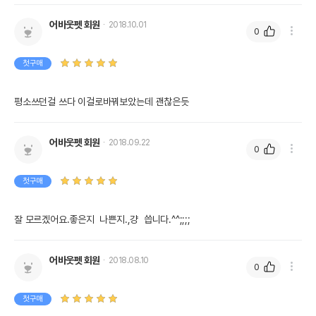
어바웃펫 회원
2018.10.01
0
첫구매
평소쓰던걸 쓰다 이걸로바꿔보았는데 괜찮은듯
어바웃펫 회원
2018.09.22
0
첫구매
잘 모르겠어요.좋은지  나쁜지.,걍  씁니다.^^;;;;
어바웃펫 회원
2018.08.10
0
첫구매