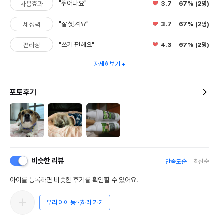
"뛰어나요"
3.7
67% (2명)
사용효과
"잘 씻겨요"
3.7
67% (2명)
세정력
"쓰기 편해요"
4.3
67% (2명)
편리성
자세히보기
포토 후기
비슷한 리뷰
만족도순
최신순
아이를 등록하면 비슷한 후기를 확인할 수 있어요.
영양정보
우리 아이 등록하러 가기