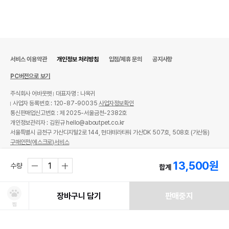
서비스 이용약관
개인정보 처리방침
입점/제휴 문의
공지사항
PC버전으로 보기
주식회사 어바웃펫
대표자명 : 나옥귀
사업자 등록번호 : 120-87-90035
사업자정보확인
통신판매업신고번호 : 제 2025-서울금천-2382호
개인정보관리자 : 김원규 hello@aboutpet.co.kr
서울특별시 금천구 가산디지털2로 144, 현대테라타워 가산DK 507호, 508호 (가산동)
구매안전(에스크로)서비스
© copyright (c) www.aboutpet.co.kr all rights reserved.
13,500
원
수량
합계
장바구니 담기
판매중지
찜