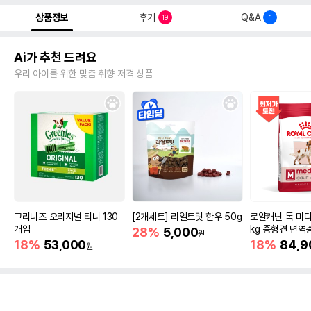
상품정보
후기
Q&A
19
1
Ai가 추천 드려요
우리 아이를 위한 맞춤 취향 저격 상품
그리니즈 오리지널 티니 130
[2개세트] 리얼트릿 한우 50g
로얄캐닌 독 미디
개입
kg 중형견 면역
28%
5,000
원
18%
53,000
18%
84,9
원