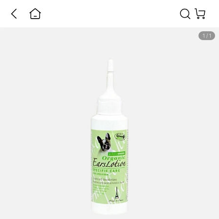
1
/
1