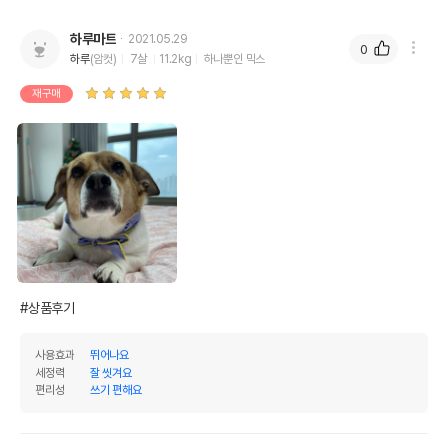
제품표기함량
수분제외함량
조단백질
0%
0%
하루마트
2021.05.29
0
하루
(암컷)
7살
11.2kg
하나뿐인 믹스
조지방
0%
0%
재구매
조섬유질
0%
0%
조회분
0%
0%
칼슘
0%
0%
인
0%
0%
오메가3
0%
0%
오메가6
0%
0%
#상품후기
수분
0%
사용효과
뛰어나요
탄수화물
100%
세정력
잘 씻겨요
편리성
쓰기 편해요
기타성분