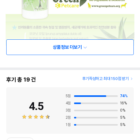
상품정보 더보기
후기 총
19
건
후기작성하고 최대 150점 받기
5
점
74
%
4.5
4
점
16
%
3
점
0
%
2
점
5
%
1
점
5
%