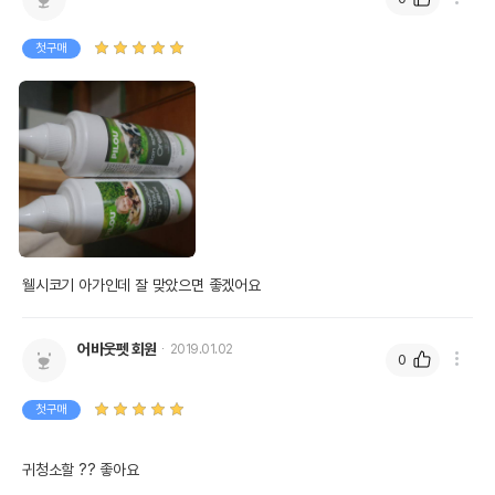
상세페이지 참조
받았음을 확인할수 있는
경우 그에 대한 사항
첫구매
제조국 또는 원산지
프랑스
제조자,수입품의 경우
Pilou//렛츠펫
수입자를 함께 표기
AS책임자와 전화번호
어바웃펫//1644-9601
또는 소비자상담 관련
전화번호
유통기한이 최소 2026.12.03이거나 그
이후인 상품이 출고됩니다.
유통기한
단, 상품명에 유통기한 명시된 경우, 해당
웰시코기 아가인데 잘 맞았으면 좋겠어요
유통기한을 따릅니다.
어바웃펫 회원
2019.01.02
0
첫구매
귀청소할 ?? 좋아요