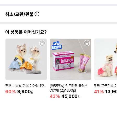
취소/교환/환불
이 상품은 어떠신가요?
펫띵 보름달 한복 여아용 1호
[어펫단독] 인트라젠 플러스
펫띵 포근한복 
영양제 (2g*200p)
60%
9,900
41%
13,9
원
43%
45,000
원