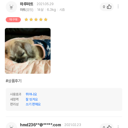
상세 정보
하루마트
2021.05.29
0
마트
(암컷)
14살
6.3kg
시츄
Potassium sorbate,cetearyl alchol,xath
an gum,polyglceryl-2-dipolyhydroxystear
재구매
ate,thymus vugaris leaf extract,benzyl a
lcohol,coconut alcohol,prunus amygdal
원료구성
us dulcis sweet armond oil,rosmarinus o
fficinalis leaf extract,glyceryl undecylen
ate,aloes barbadensis leaf extract,GLY
CERIN,sodium benzonite
제품 타입
액상
권장 연령
3개월 이상
#상품후기
* 브랜드사에서 제공한 정보로 모든 책임은 브랜드사에 있습니다.
* 해당 정보는 브랜드사 사정에 의해 일부 변경될 수 있습니다.
사용효과
뛰어나요
세정력
잘 씻겨요
상품 필수 정보
편리성
쓰기 편해요
품명 및 모델명
필루 오가닉 귀 세정제
법에 의한 인증,허가 등을
hmd236**@*****.com
2021.02.23
0