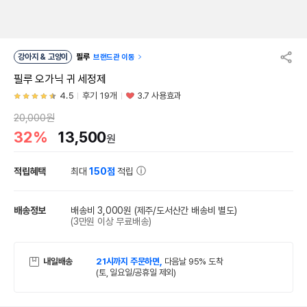
강아지 & 고양이
필루
브랜드관 이동
필루 오가닉 귀 세정제
4.5
후기 19개
3.7 사용효과
20,000원
32%
13,500
원
적립혜택
최대
150점
적립
배송정보
배송비 3,000원
(제주/도서산간 배송비 별도)
(3만원 이상 무료배송)
내일배송
21시까지 주문하면,
다음날 95% 도착
(토, 일요일/공휴일 제외)