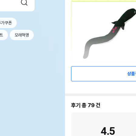
추가쿠폰
트
모래혁명
상품
후기 총
79
건
4.5