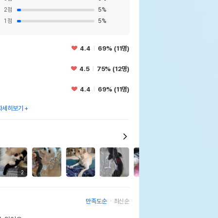
2
점
5
%
1
점
5
%
4.4
69% (11명)
4.5
75% (12명)
4.4
69% (11명)
자세히보기
1
2
만족도순
최신순