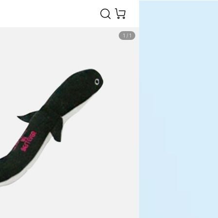
1
/
1