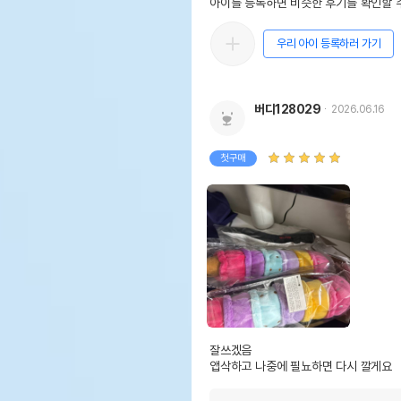
아이를 등록하면 비슷한 후기를 확인할 수
우리 아이 등록하러 가기
버디128029
2026.06.16
첫구매
잘쓰겠음

앱삭하고 나중에 필뇨하면 다시 깔게요