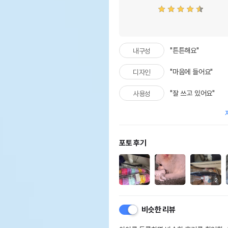
"튼튼해요"
내구성
"마음에 들어요"
디자인
"잘 쓰고 있어요"
사용성
포토 후기
2
비슷한 리뷰