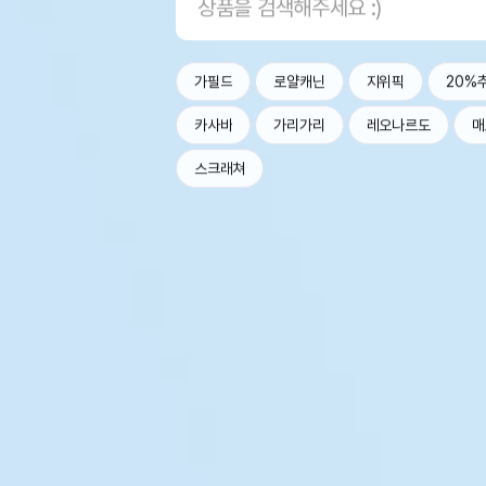
가필드
로얄캐닌
지위픽
20%
카사바
가리가리
레오나르도
매
스크래쳐