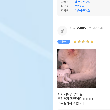
사용성
잘 쓰고 있어요
내구성
튼튼해요
디자인
마음에 들어요
버디65885
2025.12.26
첫구매
자기 장난감 알아보고 

우리개가 미쳤어요 ㅎㅎㅎㅎ 

너무잘가지고 놉니다