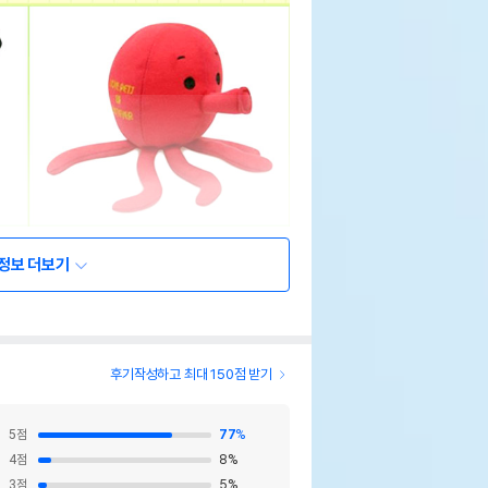
정보 더보기
후기작성하고 최대 150점 받기
5
점
77
%
4
점
8
%
3
점
5
%