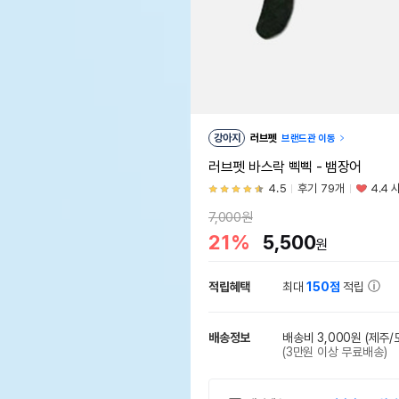
강아지
러브펫
브랜드관 이동
러브펫 바스락 삑삑 - 뱀장어
4.5
후기 79개
4.4 
7,000원
21%
5,500
원
적립혜택
최대
150점
적립
배송정보
배송비 3,000원
(제주/
(3만원 이상 무료배송)