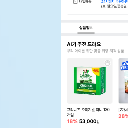
내일배송
21시까지 주문하면
(토, 일요일/공휴일 
상품정보
Ai가 추천 드려요
우리 아이를 위한 맞춤 취향 저격 상품
그리니즈 오리지널 티니 130
[2개
개입
28
18%
53,000
원