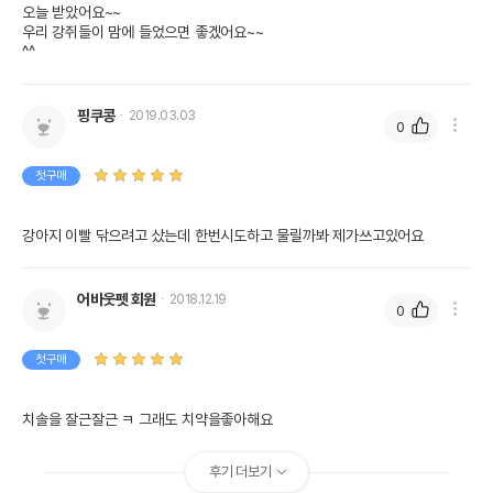
오늘 받았어요~~

우리 강쥐들이 맘에 들었으면 좋겠어요~~

^^
핑쿠콩
2019.03.03
0
첫구매
강아지 이빨 닦으려고 샀는데 한번시도하고 물릴까봐 제가쓰고있어요
어바웃펫 회원
2018.12.19
0
첫구매
치솔을 잘근잘근 ㅋ 그래도 치약을좋아해요
후기 더보기