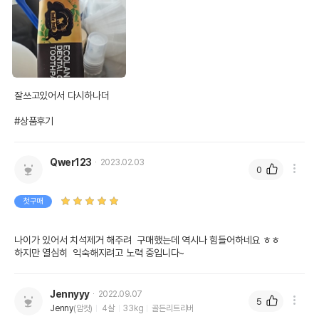
조회분
0%
0%
칼슘
0%
0%
인
0%
0%
오메가3
0%
0%
잘쓰고있어서 다시하나더

오메가6
0%
0%
#상품후기
수분
0%
탄수화물
100%
Qwer123
2023.02.03
0
기타성분
첫구매
상세 정보
나이가 있어서 치석제거 해주려  구매했는데 역시나 힘들어하네요 ㅎㅎ

하지만 열심히  익숙해지려고 노력 중입니다~
콜로이드성이산화규소,D-소르비톨,글리세린,폴
리에칠렌글리콜1500,덴탈타입실리카,메칠파라
원료구성
벤,녹차추출물,로즈마리추출물,카르복시메칠셀
Jennyyy
2022.09.07
룰로스나트륨,청색1호,조합향료,정제수
5
Jenny
(암컷)
4살
33kg
골든리트리버