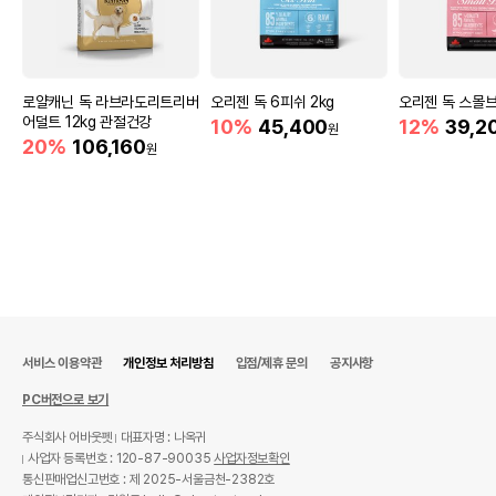
로얄캐닌 독 라브라도리트리버
오리젠 독 6피쉬 2kg
오리젠 독 스몰브리
어덜트 12kg 관절건강
10%
45,400
12%
39,2
원
20%
106,160
원
서비스 이용약관
개인정보 처리방침
입점/제휴 문의
공지사항
PC버전으로 보기
주식회사 어바웃펫
대표자명 : 나옥귀
사업자 등록번호 : 120-87-90035
사업자정보확인
통신판매업신고번호 : 제 2025-서울금천-2382호