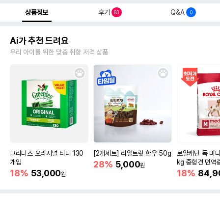
상품정보
후기
Q&A
83
0
Ai가 추천 드려요
우리 아이를 위한 맞춤 취향 저격 상품
그리니즈 오리지널 티니 130
[2개세트] 리얼트릿 한우 50g
로얄캐닌 독 미디
개입
kg 중형견 면역
28%
5,000
원
18%
53,000
18%
84,9
원