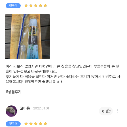
제품 타입
젤(치약)
첫구매
* 브랜드사에서 제공한 정보로 모든 책임은 브랜드사에 있습니다.
* 해당 정보는 브랜드사 사정에 의해 일부 변경될 수 있습니다.
상품 필수 정보
품명 및 모델명
부들부들 에코랜드 덴탈 케어 치약 세트
법에 의한 인증,허가 등을
상세페이지 참조
받았음을 확인할수 있는
경우 그에 대한 사항
아직 써보진 않았지만 대형견이라 큰 칫솔을 찾고있었는데 부들부들이 큰 칫
솔이 있는걸보고 바로구매했내요..

제조국 또는 원산지
대한민국
후기들이 다 적응을 잘한다 이거만 쓴다 좋다라는 후기가 많아서 안심하고 사
용해봅니다! 괜찮았으면 좋겠네요 ㅎㅎ

제조자,수입품의 경우
Locean//해당사항없음
수입자를 함께 표기
#상품후기
AS책임자와 전화번호
어바웃펫//1644-9601
또는 소비자상담 관련
전화번호
고마옹
2022.01.01
0
유통기한이 최소 2026.12.06이거나 그
이후인 상품이 출고됩니다.
첫구매
유통기한