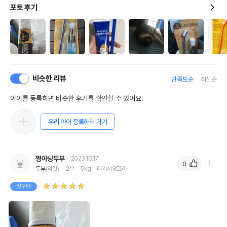
포토 후기
비슷한 리뷰
만족도순
최신순
아이를 등록하면 비슷한 후기를 확인할 수 있어요.
우리 아이 등록하러 가기
영양정보
제품표기함량
수분제외함량
쩡아냥두부
2023.10.17
0
두부
(암컷)
2살
5kg
터키시앙고라
조단백질
0%
0%
첫구매
조지방
0%
0%
조섬유질
0%
0%