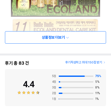
상품정보 더보기
후기 총
83
건
후기작성하고 최대 150점 받기
5
점
75
%
4.4
4
점
5
%
3
점
8
%
2
점
11
%
1
점
1
%