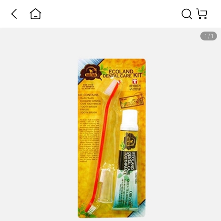
1
/
1