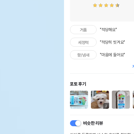
"적당해요"
거품
"적당히 씻겨요"
세정력
"마음에 들어요"
향/냄새
포토 후기
2
비슷한 리뷰