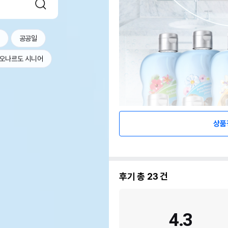
공공일
오나르도 시니어
상품
후기 총
23
건
4.3