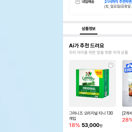
내일배송
21시까지 주문하면
(토, 일요일/공휴일 
상품정보
Ai가 추천 드려요
우리 아이를 위한 맞춤 취향 저격 상품
그리니즈 오리지널 티니 130
[2개
개입
28
18%
53,000
원