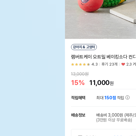
강아지 & 고양이
램버트케이 오트밀 베이킹소다 컨디셔
4.3
후기 23개
2.3 
13,000원
15%
11,000
원
적립혜택
최대
150점
적립
배송정보
배송비 3,000원
(제주/
(3만원 이상 무료배송)