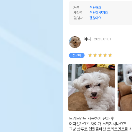
거품
적당해요
세정력
적당히 씻겨요
향/냄새
괜찮아요
야니
2023.01.01
첫구매
트리트먼트 사용하기 전과 후

어떠신가요?! 차이가 느껴지시나요?!

그냥 샴푸로 헹궜을때랑 트리트먼트를 사용