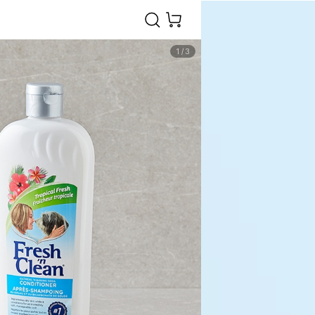
1
/
3