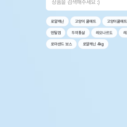
로얄캐닌
고양이 쿨매트
고양이쿨매트
덴탈껌
두끼통살
레오나르도
레
로마샌드 보스
로얄캐닌 4kg