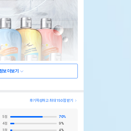
정보 더보기
후기작성하고 최대 150점 받기
5
점
70
%
4
점
9
%
3
점
4
%