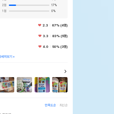
2
점
17
%
1
점
0
%
2.3
67% (4명)
3.3
83% (5명)
4.0
50% (3명)
자세히보기
만족도순
최신순