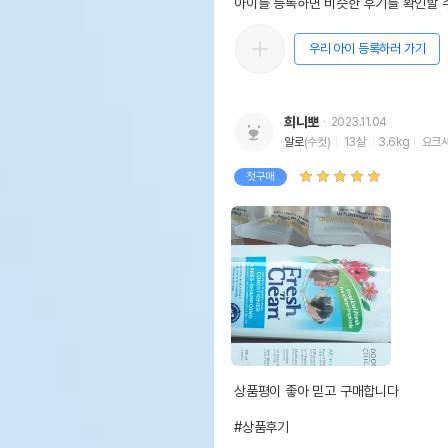
아이를 등록하면 비슷한 후기를 확인할 수
우리 아이 등록하러 가기
희니뽀
2023.11.04
알로
(수컷)
13살
3.6kg
요크
첫구매
상품평이 좋아 믿고 구매합니다 

#상품후기