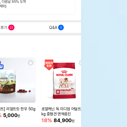
,
다음날 95% 도착
제외)
후기
Q&A
23
0
세트] 리얼트릿 한우 50g
로얄캐닌 독 미디엄 어덜트 10
오리젠 독 스몰브리드 4
kg 중형견 면역증진
%
5,000
15%
75,400
원
원
18%
84,900
원