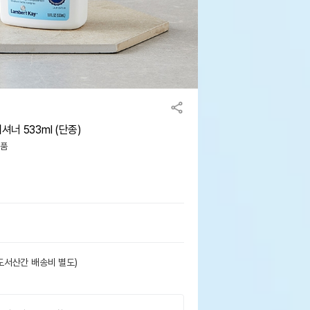
너 533ml (단종)
거품
도서산간 배송비 별도)