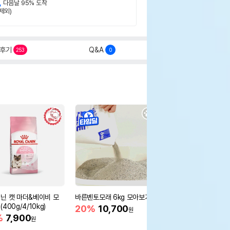
,
다음날 95% 도착
제외)
후기
Q&A
253
0
닌 캣 마더&베이비 모
바른벤토모래 6kg 모아보기
로얄캐닌 캣 인도어 4k
400g/4/10kg)
새 감소
20%
10,700
원
%
7,900
16%
55,000
원
원