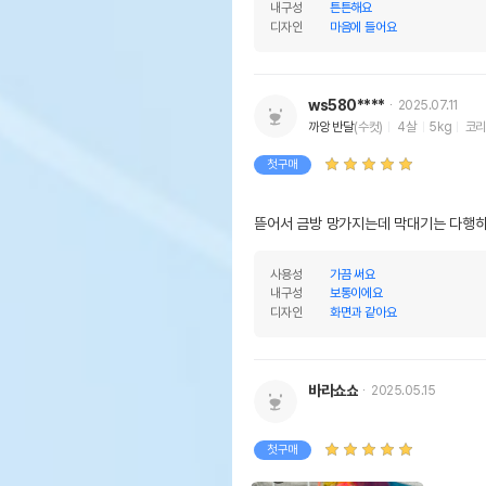
내구성
튼튼해요
디자인
마음에 들어요
ws580****
2025.07.11
까앙 반달
(수컷)
4살
5kg
코
첫구매
뜯어서 금방 망가지는데 막대기는 다행히
사용성
가끔 써요
내구성
보통이에요
디자인
화면과 같아요
바라쇼쇼
2025.05.15
첫구매