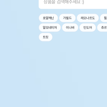
로얄캐닌
가필드
레오나르도
힐
알모네이처
이나바
인도어
츄르
트릿