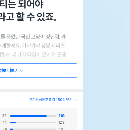
정보 더보기
후기작성하고 최대 150점 받기
5
점
79
%
4
점
12
%
3
점
5
%