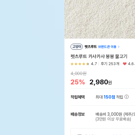
고양이
펫츠루트
브랜드관 이동
펫츠루트 카샤카샤 붕붕 물고기
4.7
후기 253개
4.6
4,000원
25%
2,980
원
적립혜택
최대
150점
적립
배송정보
배송비 3,000원
(제주/
(3만원 이상 무료배송)