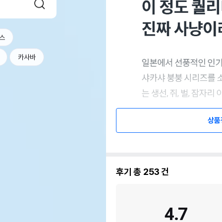
스
카사바
상품
후기 총
253
건
4.7