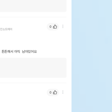
0
리안쇼트헤어
 튼튼해서 아직  남아있어요
0