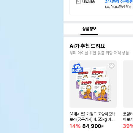
내일배송
21시까지 주문하면
(토, 일요일/공휴일 
상품정보
Ai가 추천 드려요
우리 아이를 위한 맞춤 취향 저격 상품
[4개세트] 가필드 고양이모래
로얄캐
보라(굵은입자) 4.55kg 카사
아보기(
바모래
14%
84,900
39
원