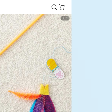
1
/
3