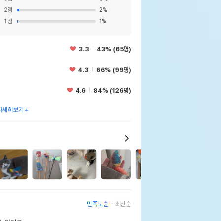
2
점
2
%
1
점
1
%
3.3
43% (65명)
4.3
66% (99명)
4.6
84% (126명)
자세히보기
11
2
만족도순
최신순