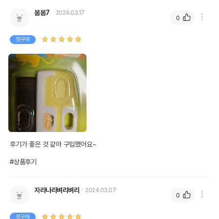
상품 필수 정보
봄봄7
2024.03.17
0
품명 및 모델명
도기맨 허니스마일 참빗
법에 의한 인증,허가 등을
첫구매
상세페이지 참조
받았음을 확인할수 있는
경우 그에 대한 사항
제조국 또는 원산지
중국
제조자,수입품의 경우
Doggy Man//(주)도기맨코리아
수입자를 함께 표기
AS책임자와 전화번호
어바웃펫//1644-9601
또는 소비자상담 관련
전화번호
후기가 좋은 것 같아 구입했어요~

유통기한이 최소 2026.12.05이거나 그
이후인 상품이 출고됩니다.
#상품후기
유통기한
단, 상품명에 유통기한 명시된 경우, 해당
유통기한을 따릅니다.
자라나라벼리벼리
2024.03.07
0
첫구매