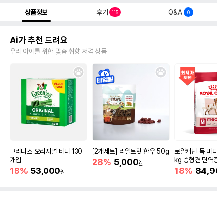
상품정보
후기
Q&A
115
0
Ai가 추천 드려요
우리 아이를 위한 맞춤 취향 저격 상품
그리니즈 오리지널 티니 130
[2개세트] 리얼트릿 한우 50g
로얄캐닌 독 미디
개입
kg 중형견 면역
28%
5,000
원
18%
53,000
18%
84,9
원