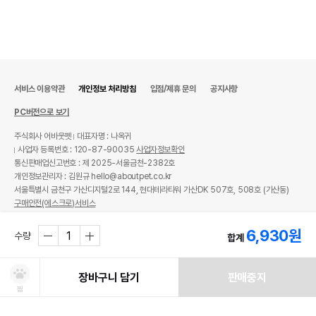
서비스 이용약관
개인정보 처리방침
입점/제휴 문의
공지사항
PC버전으로 보기
주식회사 어바웃펫
대표자명 : 나옥귀
사업자 등록번호 : 120-87-90035
사업자정보확인
통신판매업신고번호 : 제 2025-서울금천-2382호
개인정보관리자 : 김원규 hello@aboutpet.co.kr
서울특별시 금천구 가산디지털2로 144, 현대테라타워 가산DK 507호, 508호 (가산동)
구매안전(에스크로)서비스
© copyright (c) www.aboutpet.co.kr all rights reserved.
6,930
원
수량
합계
장바구니 담기
판매중지
찜