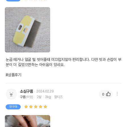
눈곱 떼거나 얼굴 털 빗어줄때 미끄럽지않아 편리합니다. 다만 빗과 손잡이 부
분이 더 길었으면하는 아쉬움이 있네요.

#상품후기
소심구름
2024.02.29
0
구름
(수컷)
2살
3kg
말티즈
첫구매