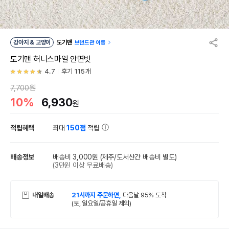
강아지 & 고양이
도기맨
브랜드관 이동
도기맨 허니스마일 안면빗
4.7
후기 115개
7,700원
10%
6,930
원
적립혜택
최대
150점
적립
배송정보
배송비 3,000원
(제주/도서산간 배송비 별도)
(3만원 이상 무료배송)
내일배송
21시까지 주문하면,
다음날 95% 도착
(토, 일요일/공휴일 제외)