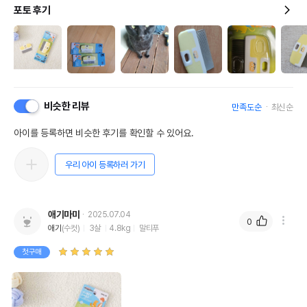
포토 후기
비슷한 리뷰
만족도순
최신순
아이를 등록하면 비슷한 후기를 확인할 수 있어요.
우리 아이 등록하러 가기
애기마미
2025.07.04
0
애기
(수컷)
3살
4.8kg
말티푸
첫구매