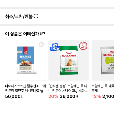
취소/교환/환불
이 상품은 어떠신가요?
디어니스트키친 탈수건조 그레
[습식캔 증정] 로얄캐닌 독 미
로얄캐닌 독 에듁
인프리 칠면조 레시피 907g
니 인도어 시니어 3kg 소화도
조제
움
56,000
20%
39,000
12%
2,10
원
원