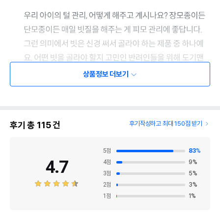
상품정보 더보기
후기 총
115
건
후기작성하고 최대 150점 받기
5
점
83
%
4.7
4
점
9
%
3
점
5
%
2
점
3
%
1
점
1
%