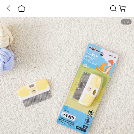
1
/
3