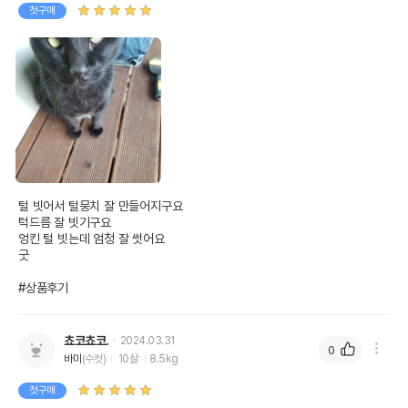
첫구매
털 빗어서 털뭉치 잘 만들어지구요

턱드름 잘 빗기구요

엉킨 털 빗는데 엄청 잘 썻어요 

굿

#상품후기
쵸코쵸코.
2024.03.31
0
바미
(수컷)
10살
8.5kg
첫구매