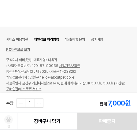
서비스 이용약관
개인정보 처리방침
입점/제휴 문의
공지사항
PC버전으로 보기
주식회사 어바웃펫
대표자명 : 나옥귀
사업자 등록번호 : 120-87-90035
사업자정보확인
통신판매업신고번호 : 제 2025-서울금천-2382호
개인정보관리자 : 김원규 hello@aboutpet.co.kr
서울특별시 금천구 가산디지털2로 144, 현대테라타워 가산DK 507호, 508호 (가산동)
구매안전(에스크로)서비스
© copyright (c) www.aboutpet.co.kr all rights reserved.
7,000
원
수량
합계
장바구니 담기
판매중지
찜