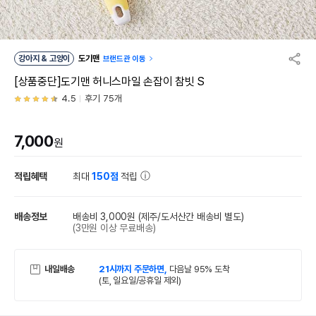
강아지 & 고양이
도기맨
브랜드관 이동
[상품중단]도기맨 허니스마일 손잡이 참빗 S
4.5
후기 75개
7,000
원
적립혜택
최대
150점
적립
배송정보
배송비 3,000원
(제주/도서산간 배송비 별도)
(3만원 이상 무료배송)
내일배송
21시까지 주문하면,
다음날 95% 도착
(토, 일요일/공휴일 제외)