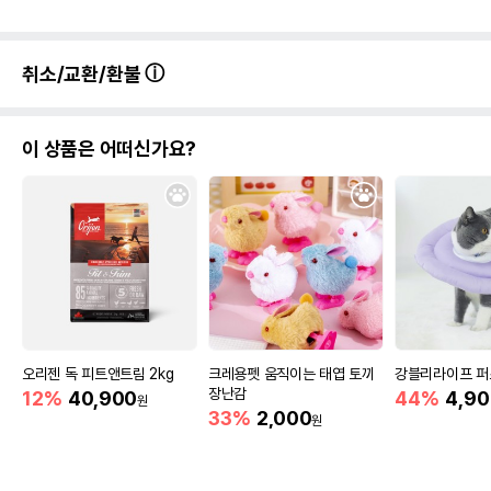
취소/교환/환불
이 상품은 어떠신가요?
오리젠 독 피트앤트림 2kg
크레용펫 움직이는 태엽 토끼
강블리라이프 퍼
장난감
12%
40,900
44%
4,9
원
33%
2,000
원