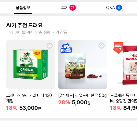
상품정보
후기
Q&A
75
0
Ai가 추천 드려요
우리 아이를 위한 맞춤 취향 저격 상품
그리니즈 오리지널 티니 130
[2개세트] 리얼트릿 한우 50g
로얄캐닌 독 미디
개입
kg 중형견 면역
28%
5,000
원
18%
53,000
18%
84,9
원