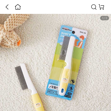
1
/
3