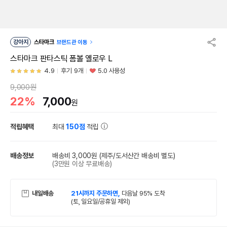
강아지
스타마크
브랜드관 이동
스타마크 판타스틱 폼볼 옐로우 L
4.9
후기 9개
5.0 사용성
9,000원
22%
7,000
원
적립혜택
최대
150점
적립
배송정보
배송비 3,000원
(제주/도서산간 배송비 별도)
(3만원 이상 무료배송)
내일배송
21시까지 주문하면,
다음날 95% 도착
(토, 일요일/공휴일 제외)