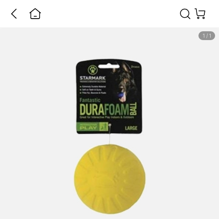
1
/
1