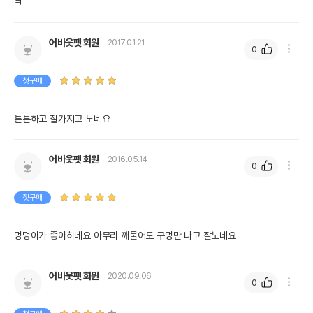
ㅋ
제조자,수입품의 경우
StarMark Pet Products,Inc//소미펫
수입자를 함께 표기
어바웃펫 회원
2017.01.21
0
AS책임자와 전화번호
어바웃펫//1644-9601
또는 소비자상담 관련
전화번호
첫구매
유통기한이 최소 2026.12.05이거나 그
이후인 상품이 출고됩니다.
튼튼하고 잘가지고 노네요
유통기한
단, 상품명에 유통기한 명시된 경우, 해당
유통기한을 따릅니다.
어바웃펫 회원
2016.05.14
0
첫구매
멍멍이가 좋아하네요 아무리 깨물어도 구멍만 나고 잘노네요
어바웃펫 회원
2020.09.06
0