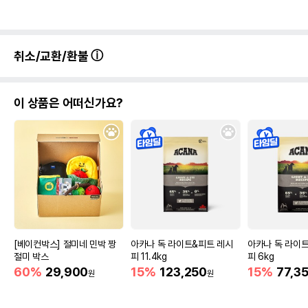
취소/교환/환불
이 상품은 어떠신가요?
[베이컨박스] 절미네 민박 짱
아카나 독 라이트&피트 레시
아카나 독 라이
절미 박스
피 11.4kg
피 6kg
60%
29,900
15%
123,250
15%
77,3
원
원