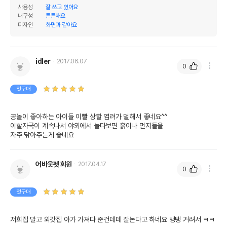
사용성
잘 쓰고 있어요
내구성
튼튼해요
디자인
화면과 같아요
idler
2017.06.07
0
첫구매
공놀이 좋아하는 아이들 이빨 상할 염려가 덜해서 좋네요^^

이빨자국이 계속나서 야외에서 놀다보면 흙이나 먼지들을

자주 닦아주는게 좋네요
상품 필수 정보
어바웃펫 회원
2017.04.17
품명 및 모델명
스타마크 판타스틱 폼볼 옐로우 L
0
법에 의한 인증,허가 등을
첫구매
상세페이지 참조
받았음을 확인할수 있는
경우 그에 대한 사항
저희집 말고 외갓집 아가 가져다 준건데데 잘논다고 하네요 탱탱 거려서 ㅋㅋ
제조국 또는 원산지
중국OEM