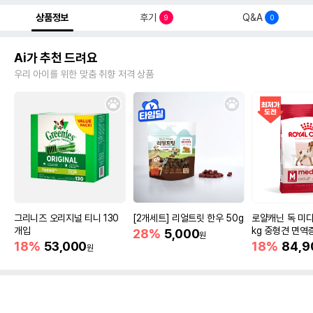
상품정보
후기
Q&A
9
0
Ai가 추천 드려요
우리 아이를 위한 맞춤 취향 저격 상품
그리니즈 오리지널 티니 130
[2개세트] 리얼트릿 한우 50g
로얄캐닌 독 미디
개입
kg 중형견 면역
28%
5,000
원
18%
53,000
18%
84,9
원