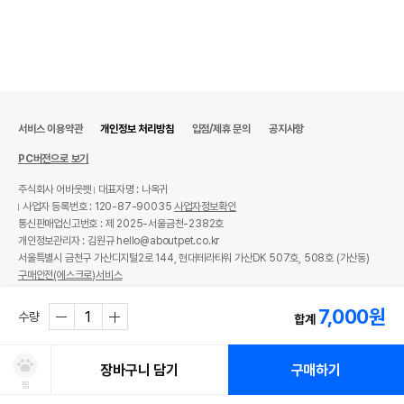
서비스 이용약관
개인정보 처리방침
입점/제휴 문의
공지사항
PC버전으로 보기
주식회사 어바웃펫
대표자명 : 나옥귀
사업자 등록번호 : 120-87-90035
사업자정보확인
통신판매업신고번호 : 제 2025-서울금천-2382호
개인정보관리자 : 김원규 hello@aboutpet.co.kr
서울특별시 금천구 가산디지털2로 144, 현대테라타워 가산DK 507호, 508호 (가산동)
구매안전(에스크로)서비스
© copyright (c) www.aboutpet.co.kr all rights reserved.
7,000
원
수량
합계
장바구니 담기
구매하기
찜