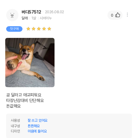
버디57512
2026.08.02
0
달래
1살
시바이누
첫구매
공 달라고 애교피워요

타장난감대비 단단해요

돈값해요
사용성
잘 쓰고 있어요
내구성
튼튼해요
디자인
마음에 들어요