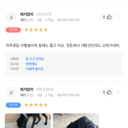
재키엄마
2023.11.12
0
재키
(수컷)
3살
27kg
래브라도리트리버
재구매
하루종일 이빨놀이에 잘때도 품고 자요. 튼튼해서 대형견인데도 오래가네여.
사용성
잘 쓰고 있어요
내구성
튼튼해요
디자인
마음에 들어요
재키엄마
2023.09.10
0
재키
(수컷)
3살
27kg
래브라도리트리버
첫구매