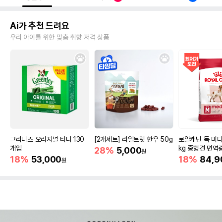
Ai가 추천 드려요
우리 아이를 위한 맞춤 취향 저격 상품
그리니즈 오리지널 티니 130
[2개세트] 리얼트릿 한우 50g
로얄캐닌 독 미디
개입
kg 중형견 면역
28%
5,000
원
18%
53,000
18%
84,9
원