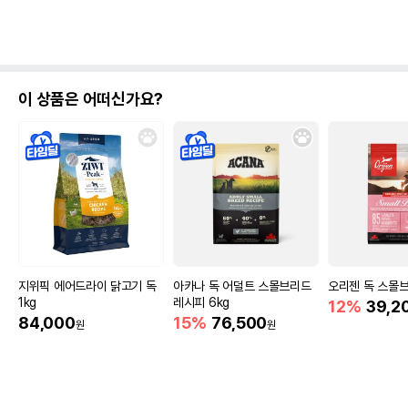
이 상품은 어떠신가요?
지위픽 에어드라이 닭고기 독
아카나 독 어덜트 스몰브리드
오리젠 독 스몰브리
1kg
레시피 6kg
12%
39,2
84,000
15%
76,500
원
원