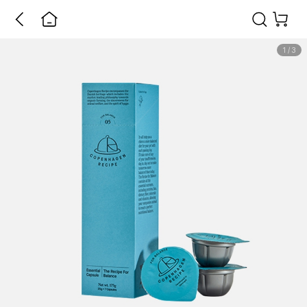
1
/
3