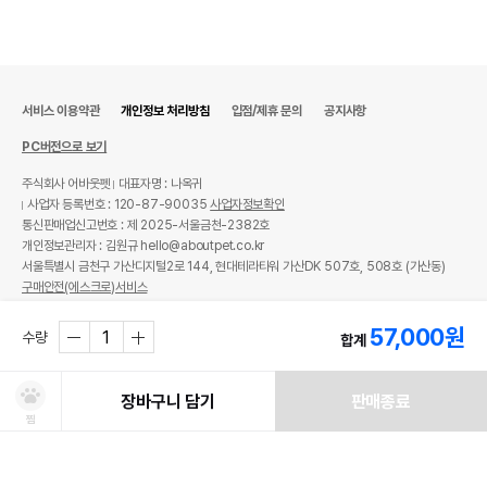
서비스 이용약관
개인정보 처리방침
입점/제휴 문의
공지사항
PC버전으로 보기
주식회사 어바웃펫
대표자명 : 나옥귀
사업자 등록번호 : 120-87-90035
사업자정보확인
통신판매업신고번호 : 제 2025-서울금천-2382호
개인정보관리자 : 김원규 hello@aboutpet.co.kr
서울특별시 금천구 가산디지털2로 144, 현대테라타워 가산DK 507호, 508호 (가산동)
구매안전(에스크로)서비스
© copyright (c) www.aboutpet.co.kr all rights reserved.
57,000
원
수량
합계
장바구니 담기
판매종료
찜
처방사료 주문 시 확인해주세요!
쿠폰보기
적립혜택
취소/ 교환/ 환불
유통기한 임박 상품
최저가 도전 상품
AI검색
AI검색