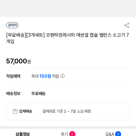
강아지
[무료배송][3개세트] 코펜하겐레서피 에센셜 캡슐 밸런스 소고기 7
개입
57,000
원
적립혜택
최대
150점
적립
배송정보
무료배송
업체배송
결제완료 기준 2 ~ 7일 소요 예정
상품정보
후기
Q&A
0
0