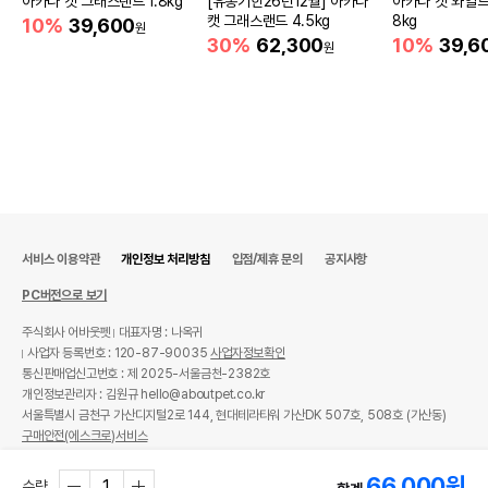
아카나 캣 그래스랜드 1.8kg
[유통기한26년12월] 아카나
아카나 캣 와일드
캣 그래스랜드 4.5kg
8kg
10%
39,600
원
30%
62,300
10%
39,6
원
서비스 이용약관
개인정보 처리방침
입점/제휴 문의
공지사항
PC버전으로 보기
주식회사 어바웃펫
대표자명 : 나옥귀
사업자 등록번호 : 120-87-90035
사업자정보확인
통신판매업신고번호 : 제 2025-서울금천-2382호
개인정보관리자 : 김원규 hello@aboutpet.co.kr
서울특별시 금천구 가산디지털2로 144, 현대테라타워 가산DK 507호, 508호 (가산동)
구매안전(에스크로)서비스
© copyright (c) www.aboutpet.co.kr all rights reserved.
66,000
원
수량