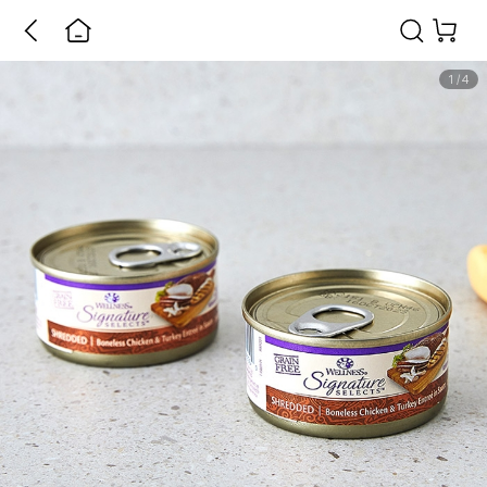
1
/
4