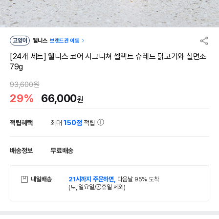
고양이
웰니스
브랜드관 이동
[24개 세트] 웰니스 코어 시그니쳐 셀렉트 슈레드 닭고기와 칠면조
79g
93,600원
29%
66,000
원
적립혜택
최대
150점
적립
배송정보
무료배송
내일배송
21시까지 주문하면,
다음날 95% 도착
(토, 일요일/공휴일 제외)