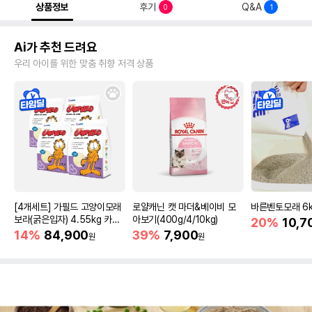
상품정보
후기
Q&A
0
1
Ai가 추천 드려요
우리 아이를 위한 맞춤 취향 저격 상품
[4개세트] 가필드 고양이모래
로얄캐닌 캣 마더&베이비 모
바른벤토모래 6
보라(굵은입자) 4.55kg 카사
아보기(400g/4/10kg)
20%
10,7
바모래
14%
84,900
39%
7,900
원
원