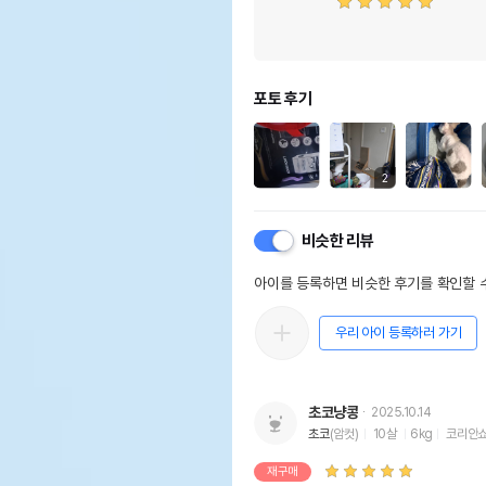
포토 후기
2
비슷한 리뷰
아이를 등록하면 비슷한 후기를 확인할 수
우리 아이 등록하러 가기
초코냥콩
2025.10.14
초코
(암컷)
10살
6kg
코리안
재구매