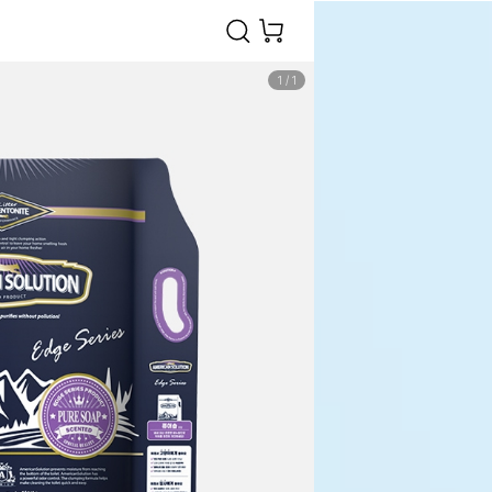
1
/
1