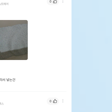
0
쇼트헤어
라서 넣는건

0
렉스