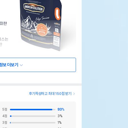
정보 더보기
후기작성하고 최대 150점 받기
5
점
93
%
4
점
3
%
3
점
1
%