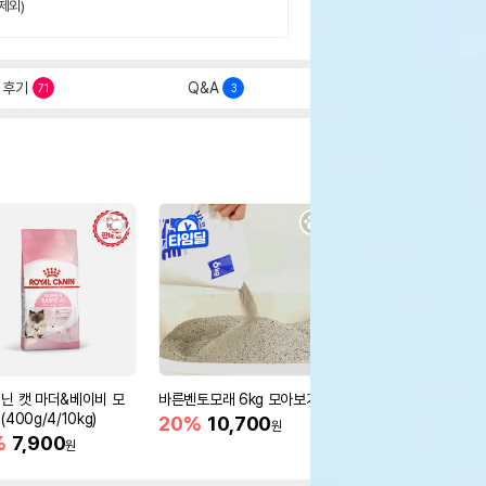
제외)
후기
Q&A
71
3
닌 캣 마더&베이비 모
바른벤토모래 6kg 모아보기
로얄캐닌 캣 인도어 4k
400g/4/10kg)
새 감소
20%
10,700
원
%
7,900
16%
55,000
원
원