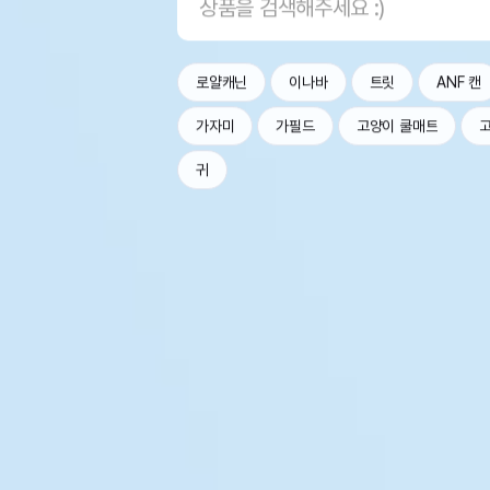
로얄캐닌
이나바
트릿
ANF 캔
가자미
가필드
고양이 쿨매트
귀