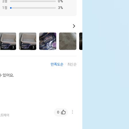
2
점
0
%
1
점
3
%
4
3
3
3
만족도순
최신순
 있어요.
0
쇼트헤어