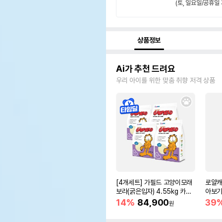
(토, 일요일/공휴일 
상품정보
Ai가 추천 드려요
우리 아이를 위한 맞춤 취향 저격 상품
[4개세트] 가필드 고양이모래
로얄캐
보라(굵은입자) 4.55kg 카사
아보기(
바모래
14%
84,900
39
원