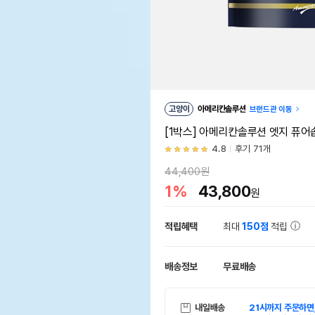
고양이
아메리칸솔루션
브랜드관 이동
[1박스] 아메리칸솔루션 엣지 퓨어솝 
4.8
후기 71개
44,400원
1%
43,800
원
적립혜택
최대
150점
적립
배송정보
무료배송
내일배송
21시까지 주문하면