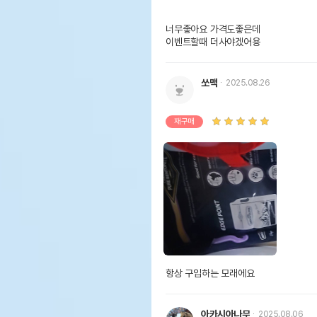
너무좋아요 가격도좋은데

이벤트할때 더사야겠어용
쏘맥
2025.08.26
재구매
항상 구입하는 모래에요
아카시아나무
2025.08.06