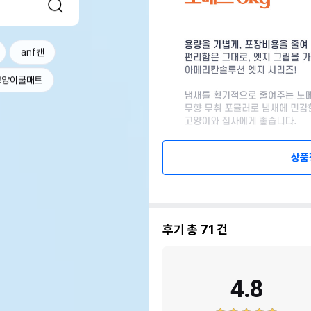
anf캔
고양이쿨매트
상품
후기 총
71
건
4.8