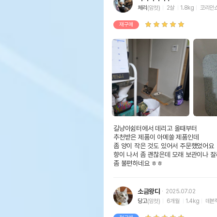
체리
(암컷)
2살
1.8kg
코리안
재구매
길냥이쉼터에서 데리고 올때부터

추천받은 제품이 아메쏠 제품인데

좀 양이 작은 것도 있어서 주문했었어요

향이 나서 좀 괜찮은데 모래 보관이나 잘
좀 불편하네요 ㅎㅎ
소금왕댜
2025.07.02
당고
(암컷)
6개월
1.4kg
데본