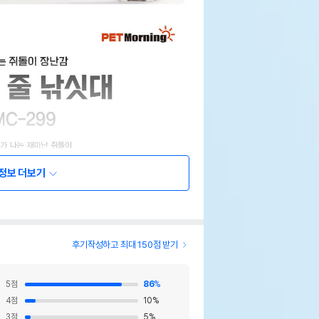
정보 더보기
후기작성하고 최대 150점 받기
5
점
86
%
4
점
10
%
3
점
5
%