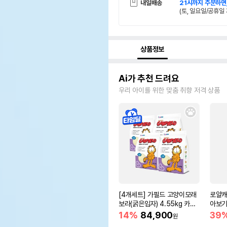
내일배송
21시까지 주문하면
(토, 일요일/공휴일 
상품정보
Ai가 추천 드려요
우리 아이를 위한 맞춤 취향 저격 상품
[4개세트] 가필드 고양이모래
로얄캐
보라(굵은입자) 4.55kg 카사
아보기(
바모래
14%
84,900
39
원