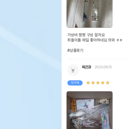
가성비 짱짱 구성 알차요

쥐돌이를 제일 좋아하네요 의외 ㅎㅎ

#상품후기
찌즈9
2023.06.13
첫구매