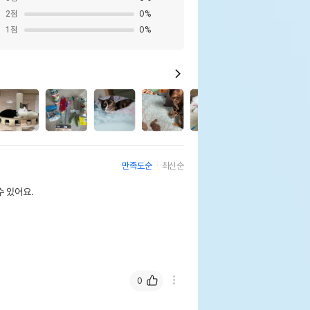
2
점
0
%
1
점
0
%
3
만족도순
최신순
 있어요.
0