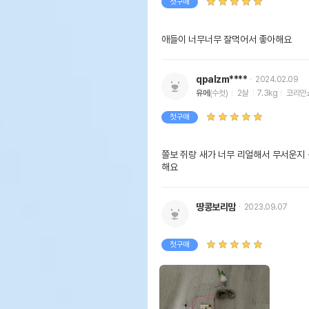
첫구매
애들이 너무너무 잘먹어서 좋아해요
qpalzm****
2024.02.09
유메
(수컷)
2살
7.3kg
코리안
첫구매
쫄보 쥐랑 새가 너무 리얼해서 무서운지
해요
땅콩보리맘
2023.09.07
첫구매