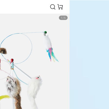
1
/
5