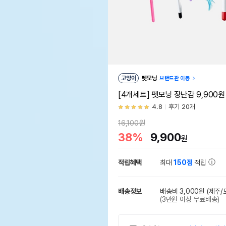
고양이
펫모닝
브랜드관 이동
[4개세트] 펫모닝 장난감 9,900원
4.8
후기 20개
16,100원
38%
9,900
원
적립혜택
최대
150점
적립
배송정보
배송비 3,000원
(제주/
(3만원 이상 무료배송)