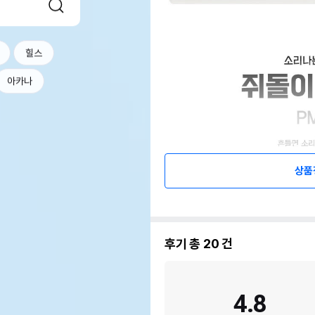
힐스
아카나
상품
후기 총
20
건
4.8