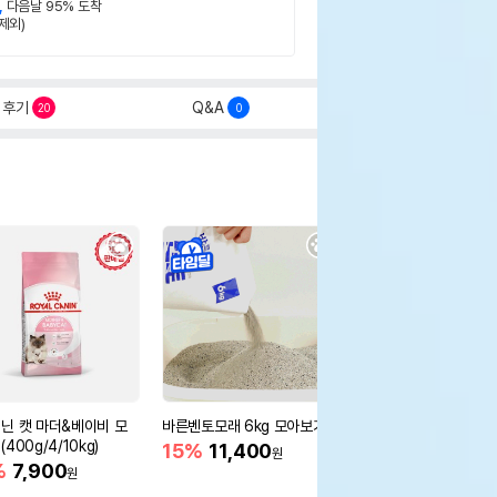
,
다음날 95% 도착
제외)
후기
Q&A
20
0
닌 캣 마더&베이비 모
바른벤토모래 6kg 모아보기
로얄캐닌 캣 인도어 4k
400g/4/10kg)
새 감소
15%
11,400
원
%
7,900
16%
55,000
원
원