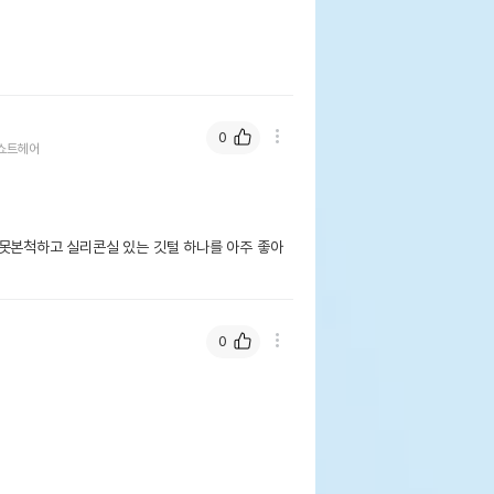
0
쇼트헤어
 못본척하고 실리콘실 있는 깃털 하나를 아주 좋아
0