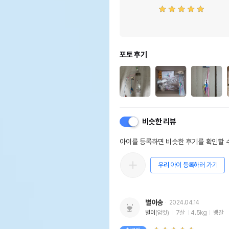
포토 후기
비슷한 리뷰
아이를 등록하면 비슷한 후기를 확인할 수
우리 아이 등록하러 가기
별이송
2024.04.14
별이
(암컷)
7살
4.5kg
뱅갈