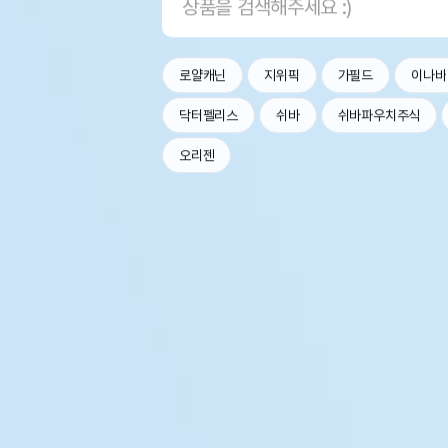
로얄캐닌
지위픽
가필드
이나바
닥터펠리스
쉬바
쉬바파우치주식
오리젠