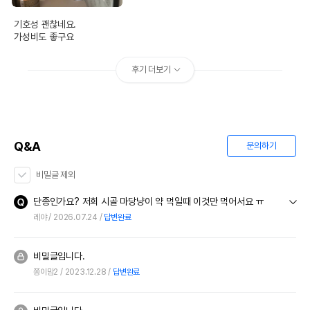
기호성 괜찮네요. 

가성비도 좋구요
후기 더보기
Q&A
문의하기
비밀글 제외
단종인가요? 저희 시골 마당냥이 약 먹일때 이것만 먹어서요 ㅠ
레야
2026.07.24
답변완료
비밀글입니다.
쫑이맘2
2023.12.28
답변완료