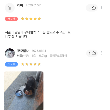
레야
2026.01.07
0
재구매
시골 마당냥이 구내염약 먹이는 용도로 주고있어요

너무 잘 먹습니다
쪼모집사
2025.08.14
1
네로
(수컷)
6살
6.7kg
코리안쇼트헤어
첫구매