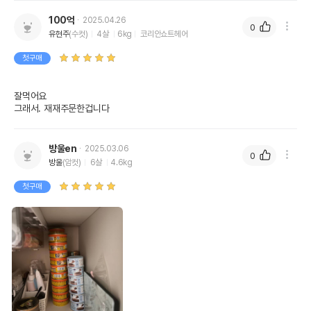
100억
2025.04.26
0
유현주
(수컷)
4살
6kg
코리안쇼트헤어
첫구매
잘먹어요

그래서. 재재주문한겁니다
방울en
2025.03.06
0
방울
(암컷)
6살
4.6kg
첫구매