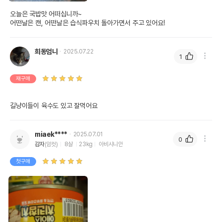
오늘은 국밥맛 어떠십니까~

어떤날은 캔, 어떤날은 습식파우치 돌아가면서 주고 있어요!
희동엄니
2025.07.22
1
재구매
길냥이들이 육수도 있고 잘먹어요
miaek****
2025.07.01
0
감자
(암컷)
8살
23kg
아비시니안
첫구매