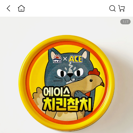
1
/
7