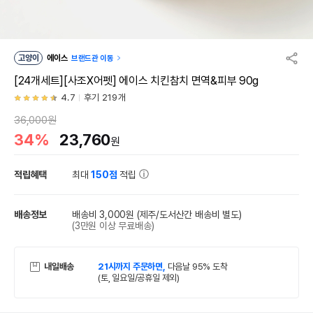
고양이
에이스
브랜드관 이동
[24개세트][사조X어펫] 에이스 치킨참치 면역&피부 90g
4.7
후기 219개
36,000원
34%
23,760
원
적립혜택
최대
150점
적립
배송정보
배송비 3,000원
(제주/도서산간 배송비 별도)
(3만원 이상 무료배송)
내일배송
21시까지 주문하면,
다음날 95% 도착
(토, 일요일/공휴일 제외)