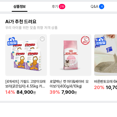
상품정보
후기
Q&A
219
4
Ai가 추천 드려요
우리 아이를 위한 맞춤 취향 저격 상품
[4개세트] 가필드 고양이모래
로얄캐닌 캣 마더&베이비 모
바른벤토모래 6
보라(굵은입자) 4.55kg 카사
아보기(400g/4/10kg)
20%
10,7
바모래
14%
84,900
39%
7,900
원
원