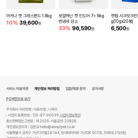
아카나 캣 그래스랜드 1.8kg
로얄캐닌 캣 인도어 7+ 8kg
캣템 시크릿크런치
변냄새 감소
g(10gx20봉)
10%
39,600
원
33%
96,590
6,500
원
원
서비스 이용약관
개인정보 처리방침
입점/제휴 문의
공지사항
PC버전으로 보기
주식회사 어바웃펫
대표자명 : 나옥귀
사업자 등록번호 : 120-87-90035
사업자정보확인
통신판매업신고번호 : 제 2025-서울금천-2382호
개인정보관리자 : 김원규 hello@aboutpet.co.kr
서울특별시 금천구 가산디지털2로 144, 현대테라타워 가산DK 507호, 508호 (가산동)