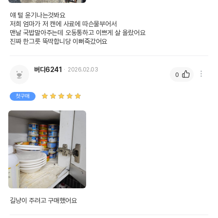
얘 털 윤기나는것봐요

저희 엄마가 저 캔에 사료에 따슨물부어서

맨날 국밥말아주는데 오동통하고 이쁘게 살 올랐어요

진짜 한그릇 뚝딱합니당 이뻐죽갔어요
버디6241
2026.02.03
0
첫구매
길냥이 주려고 구매했어요