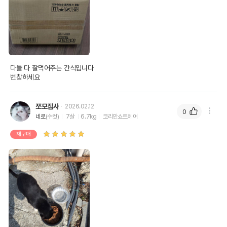
다들 다 잘먹어주는 간식입니다

번창하세요 
쪼모집사
2026.02.12
0
네로
(수컷)
7살
6.7kg
코리안쇼트헤어
재구매