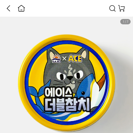
1
/
7