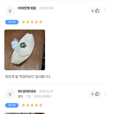
어바웃펫 회원
2026.01.14
0
첫구매
맛있게 잘 먹었어요♡ 감사합니다.
버디99064
2025.12.24
0
양이
7살
코리안쇼트헤어
첫구매