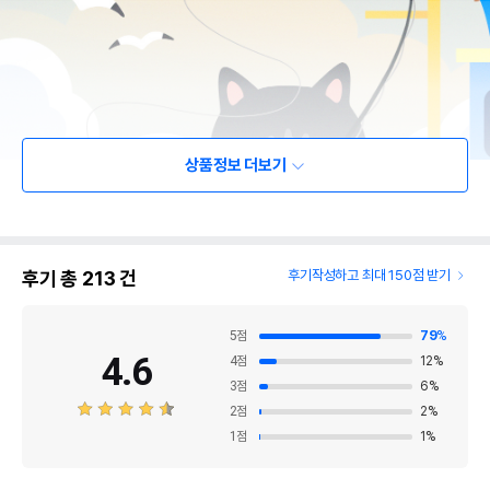
상품정보 더보기
후기 총
213
건
후기작성하고 최대 150점 받기
5
점
79
%
4.6
4
점
12
%
3
점
6
%
2
점
2
%
1
점
1
%