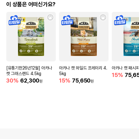
이 상품은 어떠신가요?
[유통기한26년12월] 아카나
아카나 캣 와일드 프레이리 4.
아카나 캣 패시피카
캣 그래스랜드 4.5kg
5kg
15%
75,6
30%
62,300
15%
75,650
원
원