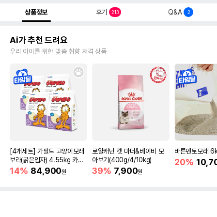
상품정보
후기
Q&A
213
2
Ai가 추천 드려요
우리 아이를 위한 맞춤 취향 저격 상품
[4개세트] 가필드 고양이모래
로얄캐닌 캣 마더&베이비 모
바른벤토모래 6
보라(굵은입자) 4.55kg 카사
아보기(400g/4/10kg)
20%
10,7
바모래
14%
84,900
39%
7,900
원
원