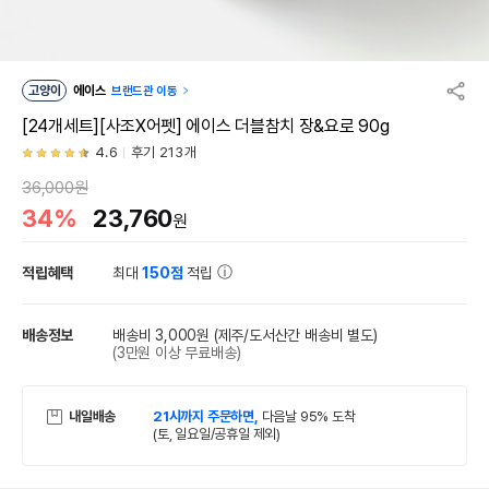
고양이
에이스
브랜드관 이동
[24개세트][사조X어펫] 에이스 더블참치 장&요로 90g
4.6
후기 213개
36,000원
34%
23,760
원
적립혜택
최대
150점
적립
배송정보
배송비 3,000원
(제주/도서산간 배송비 별도)
(3만원 이상 무료배송)
내일배송
21시까지 주문하면,
다음날 95% 도착
(토, 일요일/공휴일 제외)