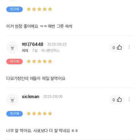
첫구매
이거 엄청 좋아해요 ㅋㅋ 매번 그릇 쓱싹
버디76448
2025.08.23
0
제제
7살
하나뿐인믹스
재구매
다묘가정인데 애들이 제일 잘먹어요
sickman
2025.08.06
0
첫구매
너무 잘 먹어요. 사료보다 더 잘 먹네요 ㅎㅎ