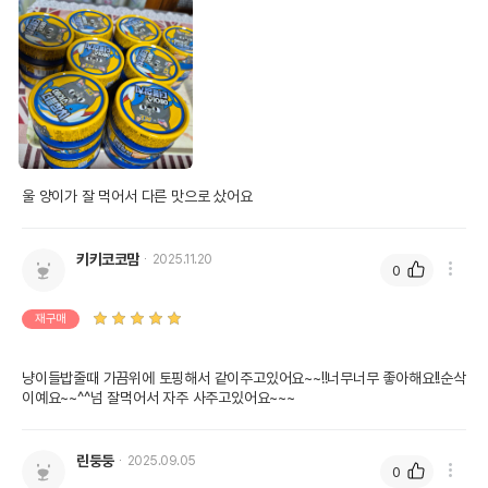
울 양이가 잘 먹어서 다른 맛으로 샀어요 
키키코코맘
2025.11.20
0
재구매
냥이들밥줄때 가끔위에 토핑해서 같이주고있어요~~!!너무너무 좋아해요!!순삭
이예요~~^^넘 잘먹어서 자주 사주고있어요~~~
린둥둥
2025.09.05
0