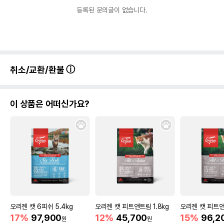
등록된 문의글이 없습니다.
취소/교환/환불
이 상품은 어떠신가요?
오리젠 캣 6피쉬 5.4kg
오리젠 캣 피트앤트림 1.8kg
오리젠 캣 피트앤
17%
97,900
12%
45,700
15%
96,2
원
원