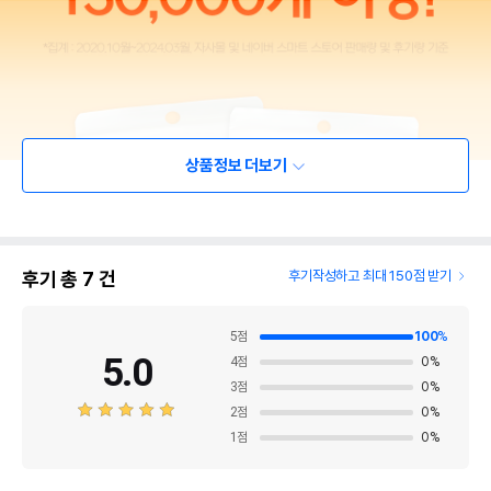
상품정보 더보기
후기 총
7
건
후기작성하고 최대 150점 받기
5
점
100
%
5.0
4
점
0
%
3
점
0
%
2
점
0
%
1
점
0
%