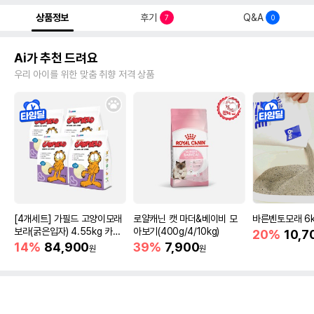
상품정보
후기
Q&A
7
0
Ai가 추천 드려요
우리 아이를 위한 맞춤 취향 저격 상품
[4개세트] 가필드 고양이모래
로얄캐닌 캣 마더&베이비 모
바른벤토모래 6
보라(굵은입자) 4.55kg 카사
아보기(400g/4/10kg)
20%
10,7
바모래
14%
84,900
39%
7,900
원
원