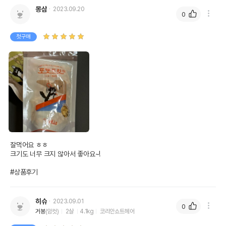
몽삼
2023.09.20
0
첫구매
잘먹어요 ㅎㅎ 

크기도 너무 크지 않아서 좋아요~!

#상품후기
히슈
2023.09.01
0
거봉
(암컷)
2살
4.1kg
코리안쇼트헤어