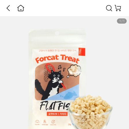
1
/
1