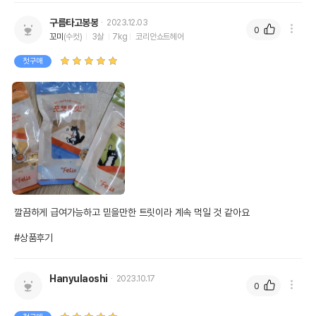
구름타고봉봉
2023.12.03
0
꼬미
(수컷)
3살
7kg
코리안쇼트헤어
첫구매
깔끔하게 급여가능하고 믿을만한 트릿이라 계속 먹일 것 같아요

#상품후기
Hanyulaoshi
2023.10.17
0