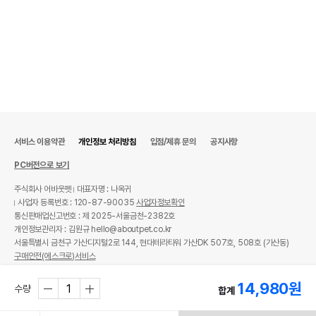
서비스 이용약관
개인정보 처리방침
입점/제휴 문의
공지사항
PC버전으로 보기
주식회사 어바웃펫
대표자명 : 나옥귀
사업자 등록번호 : 120-87-90035
사업자정보확인
통신판매업신고번호 : 제 2025-서울금천-2382호
개인정보관리자 : 김원규 hello@aboutpet.co.kr
서울특별시 금천구 가산디지털2로 144, 현대테라타워 가산DK 507호, 508호 (가산동)
구매안전(에스크로)서비스
© copyright (c) www.aboutpet.co.kr all rights reserved.
14,980
원
수량
합계