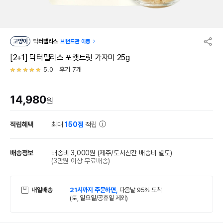
고양이
닥터펠리스
브랜드관 이동
[2+1] 닥터펠리스 포캣트릿 가자미 25g
5.0
후기 7개
14,980
원
적립혜택
최대
150점
적립
배송정보
배송비 3,000원
(제주/도서산간 배송비 별도)
(3만원 이상 무료배송)
내일배송
21시까지 주문하면,
다음날 95% 도착
(토, 일요일/공휴일 제외)