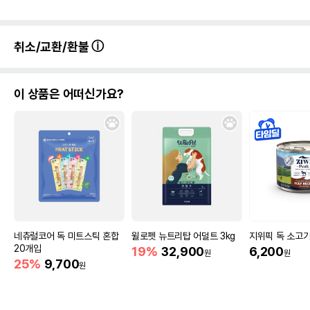
취소/교환/환불
이 상품은 어떠신가요?
네츄럴코어 독 미트스틱 혼합
윌로펫 뉴트리탑 어덜트 3kg
지위픽 독 소고기 
20개입
19%
32,900
6,200
원
원
25%
9,700
원