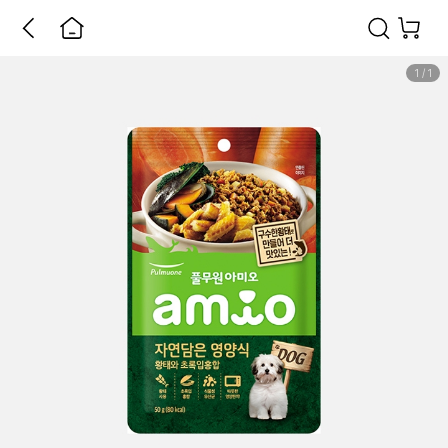
1
/
1