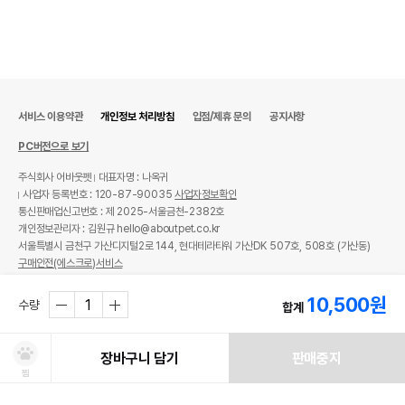
서비스 이용약관
개인정보 처리방침
입점/제휴 문의
공지사항
PC버전으로 보기
주식회사 어바웃펫
대표자명 : 나옥귀
사업자 등록번호 : 120-87-90035
사업자정보확인
통신판매업신고번호 : 제 2025-서울금천-2382호
개인정보관리자 : 김원규 hello@aboutpet.co.kr
서울특별시 금천구 가산디지털2로 144, 현대테라타워 가산DK 507호, 508호 (가산동)
구매안전(에스크로)서비스
© copyright (c) www.aboutpet.co.kr all rights reserved.
10,500
원
수량
합계
장바구니 담기
판매중지
찜