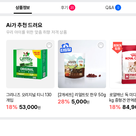
상품정보
후기
Q&A
20
0
Ai가 추천 드려요
우리 아이를 위한 맞춤 취향 저격 상품
그리니즈 오리지널 티니 130
[2개세트] 리얼트릿 한우 50g
로얄캐닌 독 미디
개입
kg 중형견 면역
28%
5,000
원
18%
53,000
18%
84,9
원