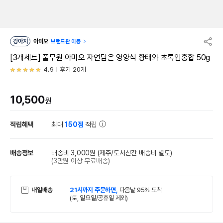
강아지
아미오
브랜드관 이동
[3개세트] 풀무원 아미오 자연담은 영양식 황태와 초록입홍합 50g
4.9
후기 20개
10,500
원
적립혜택
최대
150점
적립
배송정보
배송비 3,000원
(제주/도서산간 배송비 별도)
(3만원 이상 무료배송)
내일배송
21시까지 주문하면,
다음날 95% 도착
(토, 일요일/공휴일 제외)