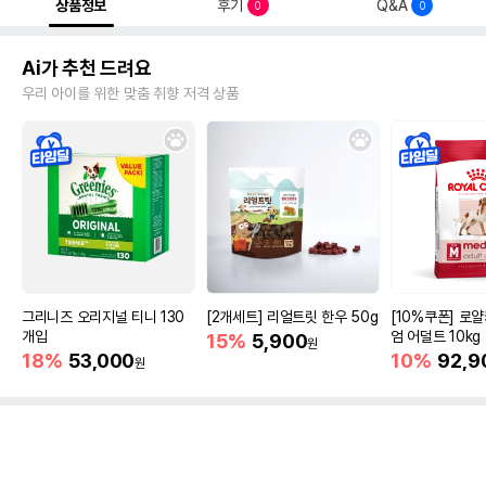
상품정보
후기
Q&A
0
0
Ai가 추천 드려요
우리 아이를 위한 맞춤 취향 저격 상품
그리니즈 오리지널 티니 130
[2개세트] 리얼트릿 한우 50g
[10%쿠폰] 로
개입
엄 어덜트 10kg
15%
5,900
원
증진
18%
53,000
10%
92,9
원