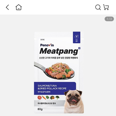
1
/
3