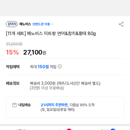
강아지
페노비스
브랜드관 이동
[11개 세트] 페노비스 미트팡 연어&참치&황태 80g
31,900원
15%
27,100
원
적립혜택
최대
150점
적립
배송정보
배송비 3,000원
(제주/도서산간 배송비 별도)
(3만원 이상 무료배송)
내일배송
21시까지 주문하면,
다음날 95% 도착
(토, 일요일/공휴일 제외)