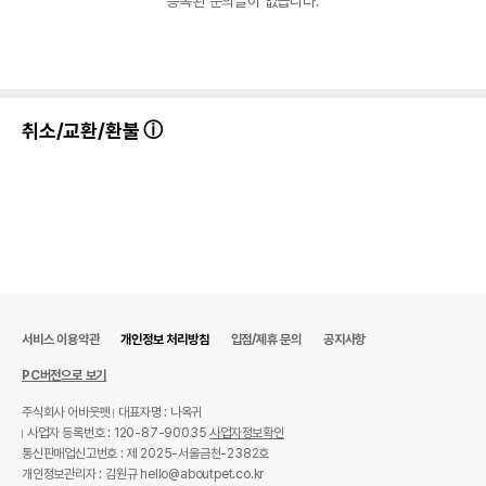
등록된 문의글이 없습니다.
취소/교환/환불
서비스 이용약관
개인정보 처리방침
입점/제휴 문의
공지사항
PC버전으로 보기
주식회사 어바웃펫
대표자명 : 나옥귀
사업자 등록번호 : 120-87-90035
사업자정보확인
통신판매업신고번호 : 제 2025-서울금천-2382호
개인정보관리자 : 김원규 hello@aboutpet.co.kr