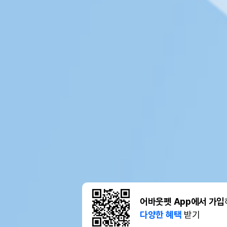
어바웃펫 App에서 가입
다양한 혜택
받기