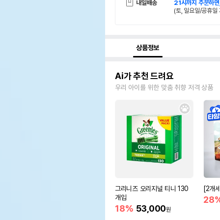
내일배송
21시까지 주문하면
(토, 일요일/공휴일 
상품정보
Ai가 추천 드려요
우리 아이를 위한 맞춤 취향 저격 상품
그리니즈 오리지널 티니 130
[2개
개입
28
18%
53,000
원