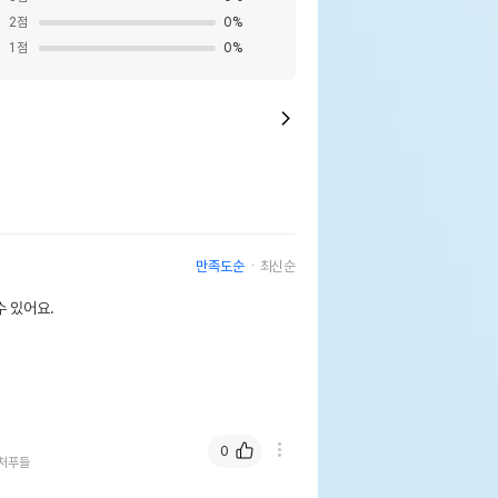
2
점
0
%
1
점
0
%
만족도순
최신순
 있어요.
0
처푸들