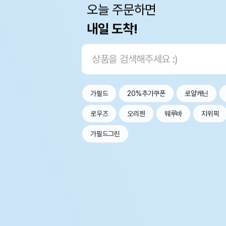
오늘 주문하면
내일 도착!
가필드
20%추가쿠폰
로얄캐닌
로우즈
오리젠
웨루바
지위픽
가필드그린