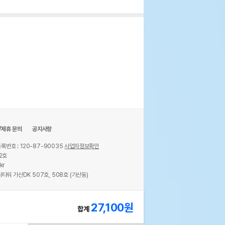
/제휴 문의
공지사항
록번호 : 120-87-90035
사업자정보확인
2호
kr
타워 가산DK 507호, 508호 (가산동)
ights reserved.
27,100
원
합계