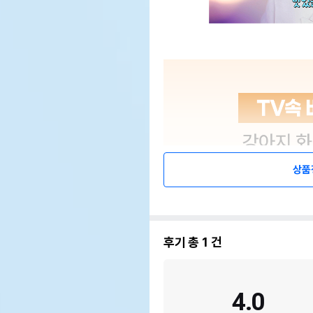
상품
후기 총
1
건
4.0