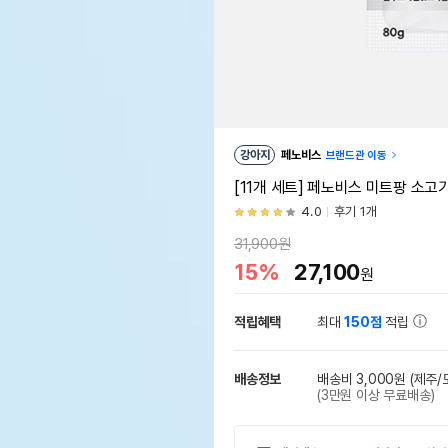
강아지
페노비스
브랜드관 이동
[11개 세트] 페노비스 미트팡 소고
4.0
후기 1개
31,900원
15%
27,100
원
적립혜택
최대
150점
적립
배송정보
배송비 3,000원
(제주/
(3만원 이상 무료배송)