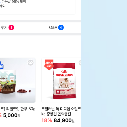
,
다음날 95% 도착
제외)
후기
Q&A
1
0
세트] 리얼트릿 한우 50g
로얄캐닌 독 미디엄 어덜트 10
오리젠 독 스몰브리드 4
kg 중형견 면역증진
%
5,000
15%
75,400
원
원
18%
84,900
원