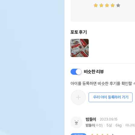
포토 후기
비슷한 리뷰
아이를 등록하면 비슷한 후기를 확인할 수
우리 아이 등록하러 가기
밤돌이
2023.09.15
밤돌이
(수컷)
5살
6kg
미니어