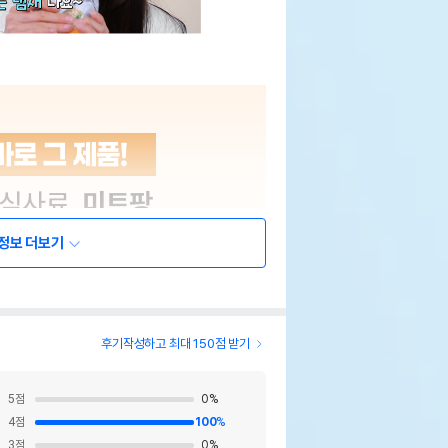
정보 더보기
후기작성하고 최대 150점 받기
5
점
0
%
4
점
100
%
3
점
0
%