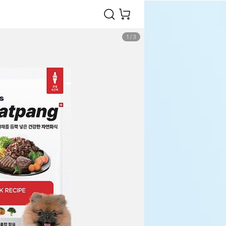
1
/
3