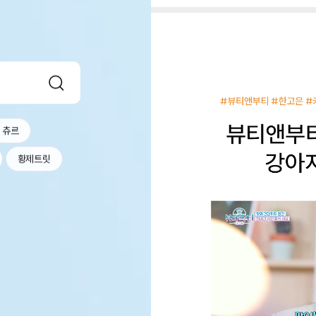
츄르
황제트릿