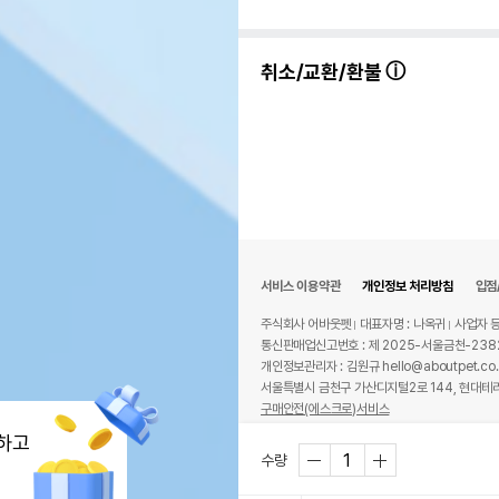
취소/교환/환불
서비스 이용약관
개인정보 처리방침
입점
주식회사 어바웃펫
대표자명 : 나옥귀
사업자 등
통신판매업신고번호 : 제 2025-서울금천-238
개인정보관리자 : 김원규 hello@aboutpet.co.
서울특별시 금천구 가산디지털2로 144, 현대테라
구매안전(에스크로)서비스
© copyright (c) www.aboutpet.co.kr all r
하고
수량