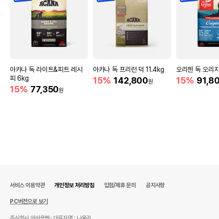
아카나 독 라이트&피트 레시
아카나 독 프리런 덕 11.4kg
오리젠 독 오리지
피 6kg
15%
142,800
15%
91,8
원
15%
77,350
원
서비스 이용약관
개인정보 처리방침
입점/제휴 문의
공지사항
PC버전으로 보기
주식회사 어바웃펫
대표자명 : 나옥귀