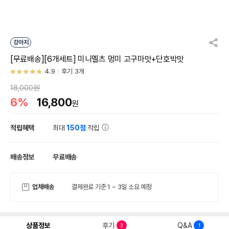
강아지
[무료배송][6개세트] 미니멜츠 멍미 고구마맛+단호박맛
4.9
후기 3개
18,000원
6%
16,800
원
적립혜택
최대
150점
적립
배송정보
무료배송
업체배송
결제완료 기준 1 ~ 3일 소요 예정
상품정보
후기
Q&A
3
1