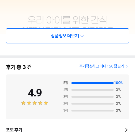
상품정보 더보기
후기 총
3
건
후기작성하고 최대 150점 받기
5
점
100
%
4.9
4
점
0
%
3
점
0
%
2
점
0
%
1
점
0
%
포토 후기