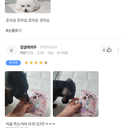
조아요 조아요 조아요 조아요 

#상품후기
겹살에쐬주
2023.05.01
0
이안
(수컷)
23살
3kg
토이푸들
첫구매
처음 먹는거라 이게 모지?ㅋㅋㅋ
