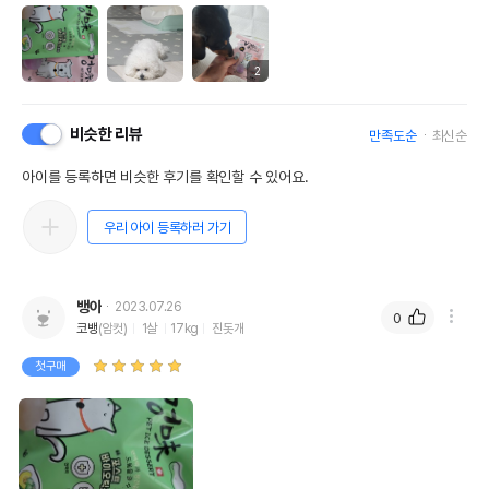
2
비슷한 리뷰
만족도순
최신순
아이를 등록하면 비슷한 후기를 확인할 수 있어요.
우리 아이 등록하러 가기
뱅아
2023.07.26
0
코뱅
(암컷)
1살
17kg
진돗개
첫구매