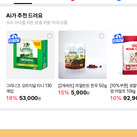
Ai가 추천 드려요
우리 아이를 위한 맞춤 취향 저격 상품
그리니즈 오리지널 티니 130
[2개세트] 리얼트릿 한우 50g
[10%쿠폰] 로
개입
엄 어덜트 10kg
15%
5,900
원
증진
18%
53,000
10%
92,9
원