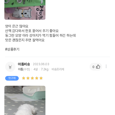
양이 은근 많아요

산책 갔다와서 한포 뜯어서 주기 좋아요

동그란 모양 이라 강아지가 먹기 힘들어 하긴 하는데

맛은 괜찮은지 주면 잘먹어요

#상품후기
아톰비숑
2023.06.03
0
아톰
(수컷)
4살
7.2kg
비숑프리제
첫구매