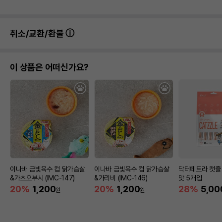
취소/교환/환불
이 상품은 어떠신가요?
이나바 금빛육수 컵 닭가슴살
이나바 금빛육수 컵 닭가슴살
닥터페트라 캣즐
&가츠오부시 (IMC-147)
&가리비 (IMC-146)
맛 5개입
20%
1,200
20%
1,200
28%
5,00
원
원