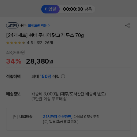
타임딜
00:00:00
남음
고양이
쉬바
브랜드관 이동
[24개세트] 쉬바 주니어 닭고기 무스 70g
4.5
후기 26개
43,200원
34%
28,380
원
적립혜택
최대
150점
적립
배송정보
배송비 3,000원
(제주/도서산간 배송비 별도)
(3만원 이상 무료배송)
내일배송
21시까지 주문하면,
다음날 95% 도착
(토, 일요일/공휴일 제외)