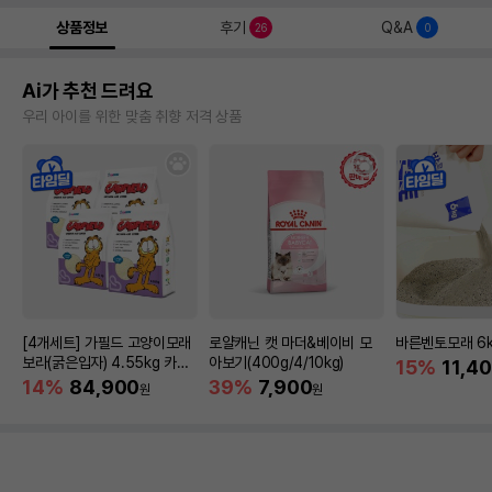
상품정보
후기
Q&A
26
0
Ai가 추천 드려요
우리 아이를 위한 맞춤 취향 저격 상품
[4개세트] 가필드 고양이모래
로얄캐닌 캣 마더&베이비 모
바른벤토모래 6
보라(굵은입자) 4.55kg 카사
아보기(400g/4/10kg)
15%
11,4
바모래
14%
84,900
39%
7,900
원
원