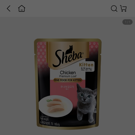
1
/
1