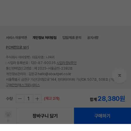
서비스 이용약관
개인정보 처리방침
입점/제휴 문의
공지사항
PC버전으로 보기
주식회사 어바웃펫
대표자명 : 나옥귀
사업자 등록번호 : 120-87-90035
사업자정보확인
통신판매업신고번호 : 제 2025-서울금천-2382호
개인정보관리자 : 김원규 hello@aboutpet.co.kr
서울특별시 금천구 가산디지털2로 144, 현대테라타워 가산DK 507호, 508호 (가산동)
구매안전(에스크로)서비스
© copyright (c) www.aboutpet.co.kr all rights reserved.
28,380
원
(재고 2개)
수량
합계
장바구니 담기
구매하기
찜