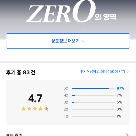
상품정보 더보기
후기 총
83
건
후기작성하고 최대 150점 받기
5
점
87
%
4.7
4
점
7
%
3
점
5
%
2
점
0
%
1
점
1
%
포토 후기