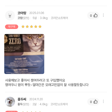
코아랑
2025.01.06
0
코랑
(암컷)
5살
3.9kg
코리안쇼트헤어
재구매
사용해보고 좋아서 쟁여두려고 또 구입했어요

쟁여두니 맘이 뿌듯~얼마간은 모래고민없이 잘 사용할듯합니다
홍두씨
2024.11.20
0
홍두
(암컷)
2살
4.6kg
코리안쇼트헤어