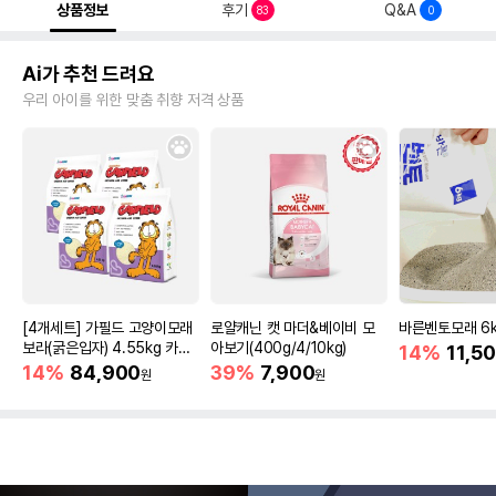
상품정보
후기
Q&A
83
0
Ai가 추천 드려요
우리 아이를 위한 맞춤 취향 저격 상품
[4개세트] 가필드 고양이모래
로얄캐닌 캣 마더&베이비 모
바른벤토모래 6
보라(굵은입자) 4.55kg 카사
아보기(400g/4/10kg)
14%
11,5
바모래
14%
84,900
39%
7,900
원
원