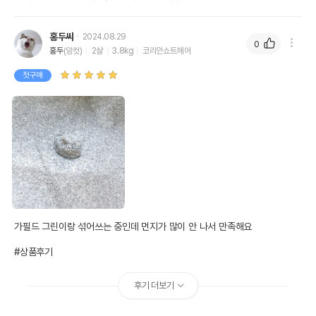
홍두씨
2024.08.29
0
홍두
(암컷)
2살
3.8kg
코리안쇼트헤어
첫구매
가필드 그린이랑 섞어쓰는 중인데 먼지가 많이 안 나서 만족해요

#상품후기
후기 더보기