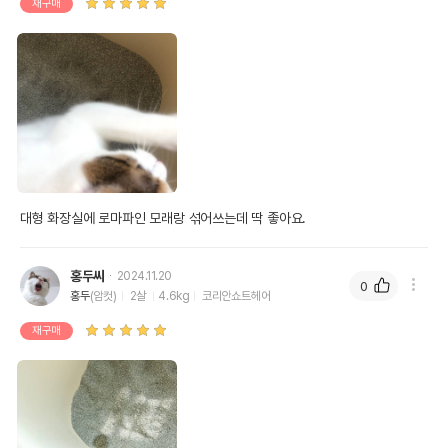
재구매
대형 화장실에 로마파인 모래랑 섞어쓰는데 딱 좋아요.
홍두씨
2024.11.20
0
홍두
(암컷)
2살
4.6kg
코리안쇼트헤어
재구매