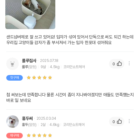
샌드넘버제로 잘 쓰고 있어요! 입자가 섞여 있어서 단독으로 써도 되긴 하는데 
우리집 고양이들 감자가 좀 부서져서 가는 입자 한포대 섞어줘요
룰루집사
2025.07.18
0
룰루
(암컷)
9살
4.5kg
코리안쇼트헤어
첫구매
첨 써보는데 만족합니다 물론 시간이 좀더 지나봐야겠지만 애들도 만족했는지 
바로 일 보네요
홍두씨
2025.03.04
0
홍두
(암컷)
2살
4.6kg
코리안쇼트헤어
재구매