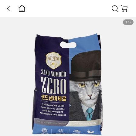
1
/
7