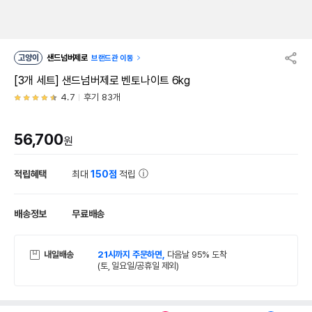
고양이
샌드넘버제로
브랜드관 이동
[3개 세트] 샌드넘버제로 벤토나이트 6kg
4.7
후기 83개
56,700
원
적립혜택
최대
150점
적립
배송정보
무료배송
내일배송
21시까지 주문하면,
다음날 95% 도착
(토, 일요일/공휴일 제외)