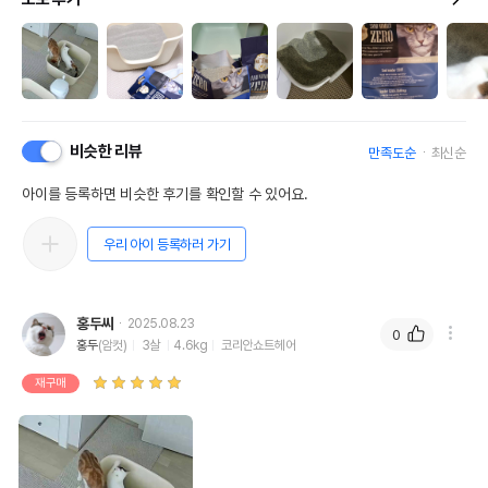
비슷한 리뷰
만족도순
최신순
아이를 등록하면 비슷한 후기를 확인할 수 있어요.
우리 아이 등록하러 가기
홍두씨
2025.08.23
0
홍두
(암컷)
3살
4.6kg
코리안쇼트헤어
재구매