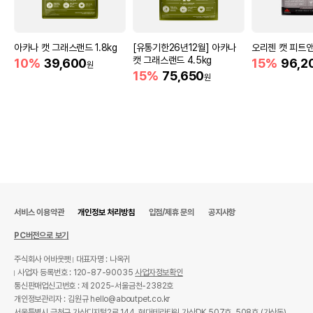
아카나 캣 그래스랜드 1.8kg
[유통기한26년12월] 아카나
오리젠 캣 피트앤
캣 그래스랜드 4.5kg
10%
39,600
15%
96,2
원
15%
75,650
원
서비스 이용약관
개인정보 처리방침
입점/제휴 문의
공지사항
PC버전으로 보기
주식회사 어바웃펫
대표자명 : 나옥귀
사업자 등록번호 : 120-87-90035
사업자정보확인
통신판매업신고번호 : 제 2025-서울금천-2382호
개인정보관리자 : 김원규 hello@aboutpet.co.kr
서울특별시 금천구 가산디지털2로 144, 현대테라타워 가산DK 507호, 508호 (가산동)