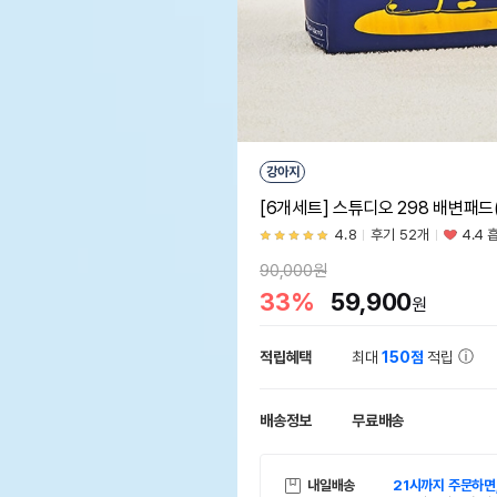
강아지
[6개세트] 스튜디오 298 배변패드(
4.8
후기 52개
4.4 
90,000원
33%
59,900
원
적립혜택
최대
150점
적립
배송정보
무료배송
내일배송
21시까지 주문하면