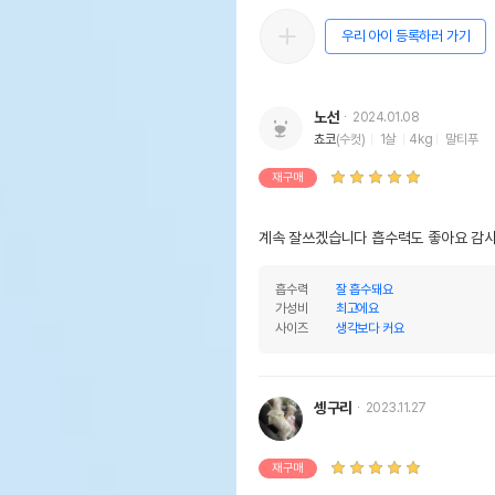
우리 아이 등록하러 가기
노선
2024.01.08
쵸코
(수컷)
1살
4kg
말티푸
재구매
계속 잘쓰겠습니다 흡수력도 좋아요 감
흡수력
잘 흡수돼요
가성비
최고에요
사이즈
생각보다 커요
셍구리
2023.11.27
재구매