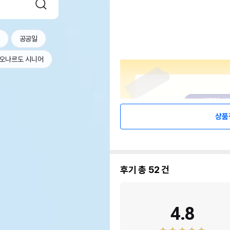
공공일
오나르도 시니어
상품
후기 총
52
건
4.8