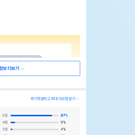
정보 더보기
후기작성하고 최대 150점 받기
5
점
87
%
4
점
9
%
3
점
4
%