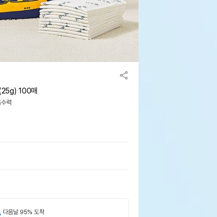
25g) 100매
흡수력
,
다음날 95% 도착