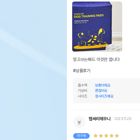
믿고쓰는패드 이것만 씁니다

#상품후기
흡수력
보통이에요
가성비
괜찮아요
사이즈
정사이즈예요
햅싸리해무니
2023.11.20
첫구매