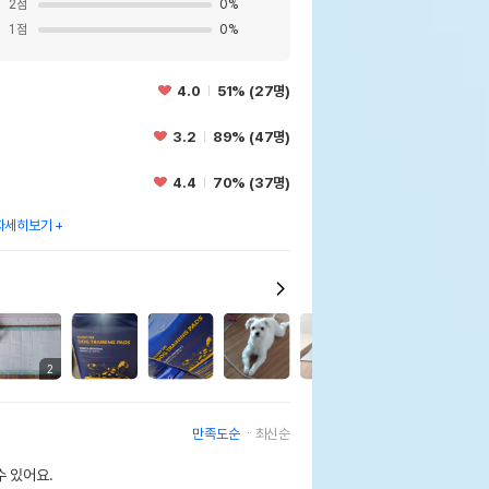
2
점
0
%
1
점
0
%
4.0
51% (27명)
3.2
89% (47명)
4.4
70% (37명)
자세히보기
2
2
2
만족도순
최신순
 있어요.