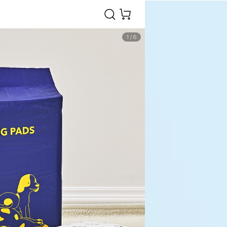
1
/
6