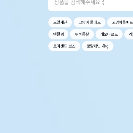
로얄캐닌
고양이 쿨매트
고양이쿨매트
덴탈껌
두끼통살
레오나르도
레
로마샌드 보스
로얄캐닌 4kg