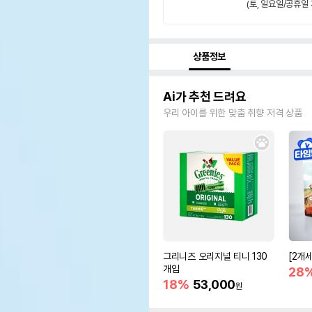
(토, 일요일/공휴일 
상품정보
Ai가 추천 드려요
우리 아이를 위한 맞춤 취향 저격 상품
그리니즈 오리지널 티니 130
[2개
개입
28
18%
53,000
원