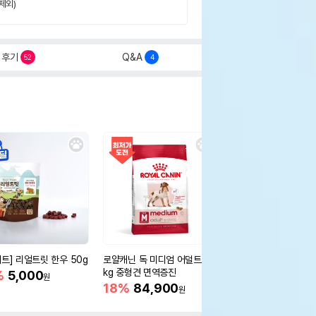
제외)
후기
Q&A
52
4
세트] 리얼트릿 한우 50g
로얄캐닌 독 미디엄 어덜트 10
오리젠 독 스몰브리드 4
kg 중형견 면역증진
%
5,000
15%
75,400
원
원
18%
84,900
원