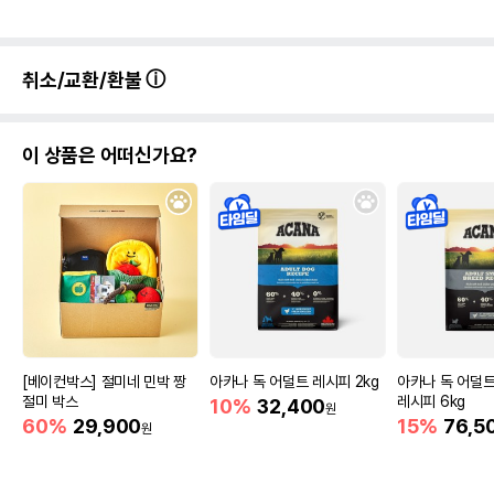
취소/교환/환불
이 상품은 어떠신가요?
[베이컨박스] 절미네 민박 짱
아카나 독 어덜트 레시피 2kg
아카나 독 어덜
절미 박스
레시피 6kg
10%
32,400
원
60%
29,900
15%
76,5
원