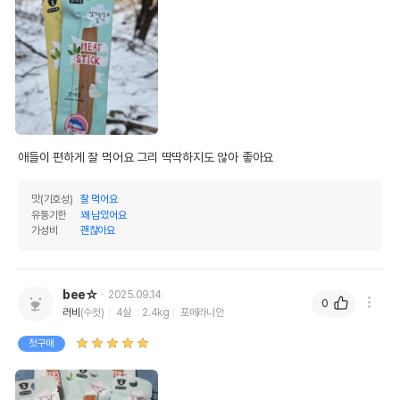
애들이 편하게 잘 먹어요 그리 딱딱하지도 않아 좋아요
맛(기호성)
잘 먹어요
유통기한
꽤 남았어요
가성비
괜찮아요
bee☆
2025.09.14
0
러비
(수컷)
4살
2.4kg
포메라니안
첫구매