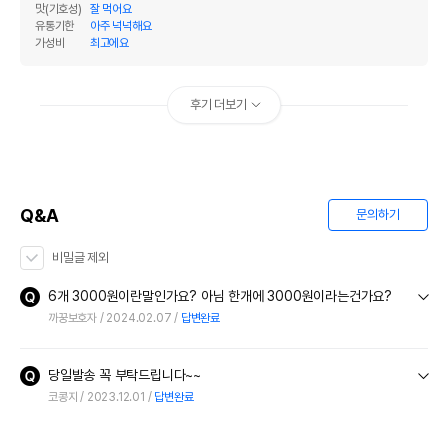
맛(기호성)
잘 먹어요
유통기한
아주 넉넉해요
가성비
최고에요
후기 더보기
Q&A
문의하기
비밀글 제외
6개 3000원이란말인가요? 아님 한개에 3000원이라는건가요?
까꿍보호자
2024.02.07
답변완료
당일발송 꼭 부탁드립니다~~
코콩지
2023.12.01
답변완료