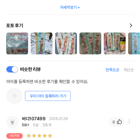
자세히보기
포토 후기
비슷한 리뷰
만족도순
최신순
아이를 등록하면 비슷한 후기를 확인할 수 있어요.
우리 아이 등록하러 가기
버디107499
2026.01.28
0
B&H
5살
진돗개
재구매