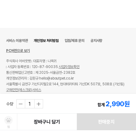
서비스 이용약관
개인정보 처리방침
입점/제휴 문의
공지사항
PC버전으로 보기
주식회사 어바웃펫
대표자명 : 나옥귀
사업자 등록번호 : 120-87-90035
사업자정보확인
통신판매업신고번호 : 제 2025-서울금천-2382호
개인정보관리자 : 김원규 hello@aboutpet.co.kr
서울특별시 금천구 가산디지털2로 144, 현대테라타워 가산DK 507호, 508호 (가산동)
구매안전(에스크로)서비스
© copyright (c) www.aboutpet.co.kr all rights reserved.
2,990
원
수량
합계
장바구니 담기
판매중지
찜