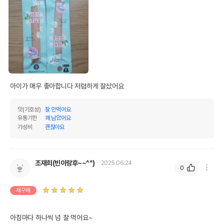
아이가 매우 좋아합니다 저렴하게 잘샀어요
맛(기호성)
잘 안먹어요
유통기한
꽤 남았어요
가성비
괜찮아요
조재희(빈이랑후~~^^)
2025.06.24
0
재구매
아침마다 하나씩 넘 잘 먹어요~