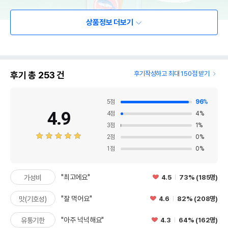
상품정보 더보기
후기 총
253
건
후기작성하고 최대 150점 받기
5
점
96
%
4.9
4
점
4
%
3
점
1
%
2
점
0
%
1
점
0
%
"최고에요"
4.5
73% (185명)
가성비
"잘 먹어요"
4.6
82% (208명)
맛(기호성)
"아주 넉넉해요"
4.3
64% (162명)
유통기한