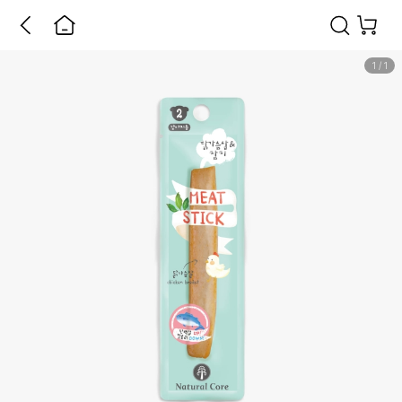
1
/
1