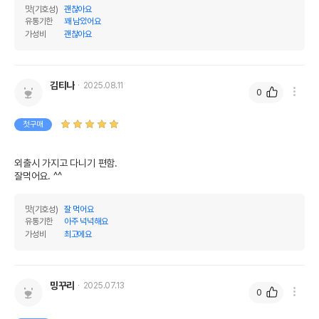
맛(기호성)
괜찮아요
유통기한
꽤 남았어요
가성비
괜찮아요
김티나
2025.08.11
0
첫구매
외출시 가지고 다니기 편함.

잘먹어요. ^^
맛(기호성)
잘 먹어요
유통기한
아주 넉넉해요
가성비
최고에요
밍꾸리
2025.07.13
0