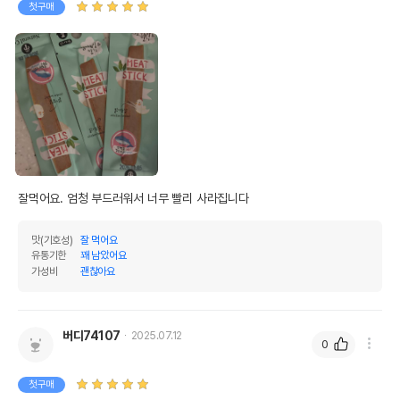
첫구매
상품 필수 정보
잘먹어요. 엄청 부드러워서 너무 빨리 사라집니다
[3+3] 네츄럴코어 독 미트스틱 닭가슴살&
품명 및 모델명
참치 1개입
맛(기호성)
잘 먹어요
법에 의한 인증,허가 등을
유통기한
꽤 남았어요
상세페이지 참조
받았음을 확인할수 있는
가성비
괜찮아요
경우 그에 대한 사항
제조국 또는 원산지
대한민국
버디74107
2025.07.12
0
제조자,수입품의 경우
(주)대경에프엔비
수입자를 함께 표기
첫구매
AS책임자와 전화번호