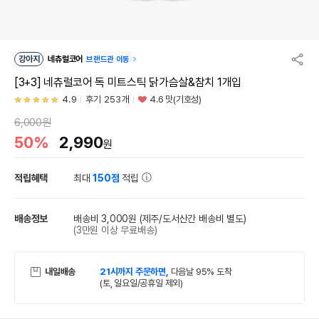
강아지
네츄럴코어
브랜드관 이동
[3+3] 네츄럴코어 독 미트스틱 닭가슴살&참치 1개입
4.9
후기 253개
4.6 맛(기호성)
6,000원
50%
2,990
원
적립혜택
최대
150점
적립
배송정보
배송비 3,000원
(제주/도서산간 배송비 별도)
(3만원 이상 무료배송)
내일배송
21시까지 주문하면,
다음날 95% 도착
(토, 일요일/공휴일 제외)