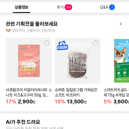
상품정보
후기
Q&A
253
2
관련 기획전을 둘러보세요
🐶 우리아이 스물까지 건강하개
네츄럴코어 저알러지레시피 스
슈퍼츄 일킬로그램 가득담은
스마트하트골드 
니핏 치즈&고구마 50g 모아
소프트 비프져키
채 15g 4개입
보기
17%
2,900
15%
13,500
5%
3,600
원
원
Ai가 추천 드려요
우리 아이를 위한 맞춤 취향 저격 상품