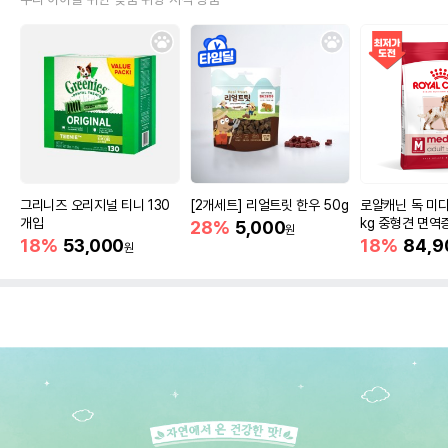
그리니즈 오리지널 티니 130
[2개세트] 리얼트릿 한우 50g
로얄캐닌 독 미디
개입
kg 중형견 면역
28%
5,000
원
18%
53,000
18%
84,9
원