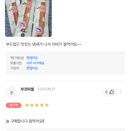
부드럽고 맛있는 냄새가 나서 러비가 잘먹어요~~
맛(기호성)
괜찮아요
유통기한
아주 넉넉해요
가성비
괜찮아요
부르마블
2025.08.21
0
재구매
늘 구매합니다 잘먹어요!!