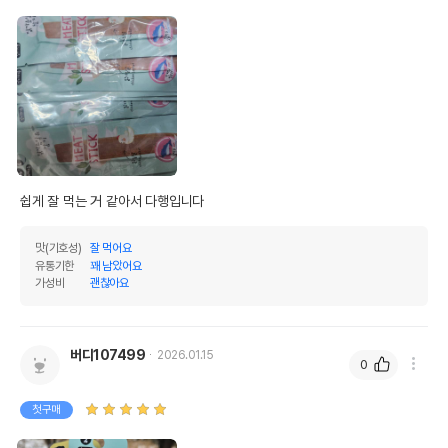
쉽게 잘 먹는 거 같아서 다행입니다
맛(기호성)
잘 먹어요
유통기한
꽤 남았어요
가성비
괜찮아요
버디107499
2026.01.15
0
첫구매