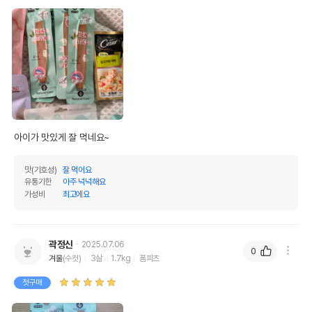
어바웃펫//1644-9601
또는 소비자상담 관련
전화번호
유통기한이 최소 2026.12.03이거나 그
이후인 상품이 출고됩니다.
유통기한
단, 상품명에 유통기한 명시된 경우, 해당
유통기한을 따릅니다.
아이가 맛있게 잘 먹네요~
맛(기호성)
잘 먹어요
유통기한
아주 넉넉해요
가성비
최고에요
곽정신
2025.07.06
0
겨울
(수컷)
3살
1.7kg
폼피츠
첫구매