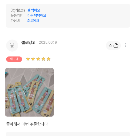
맛(기호성)
잘 먹어요
유통기한
아주 넉넉해요
가성비
최고에요
젤로망고
2025.06.19
0
재구매
좋아해서 매번 주문합니다