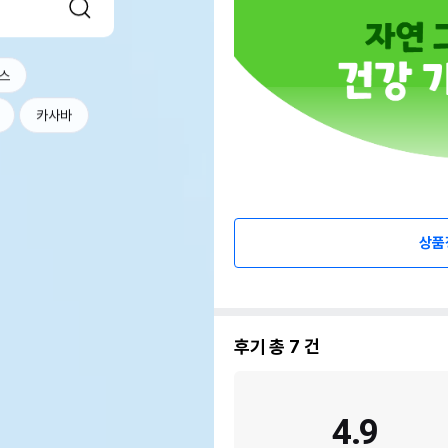
스
카사바
상품
후기 총
7
건
4.9