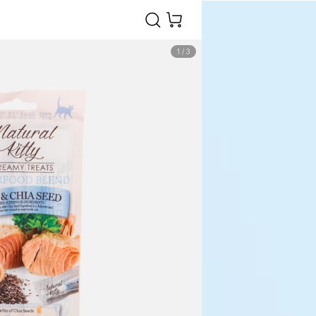
1
/
3