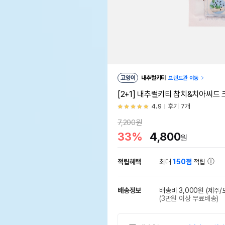
고양이
내추럴키티
브랜드관 이동
[2+1] 내추럴키티 참치&치아씨드 크
4.9
후기 7개
7,200원
33%
4,800
원
적립혜택
최대
150점
적립
배송정보
배송비 3,000원
(제주/
(3만원 이상 무료배송)