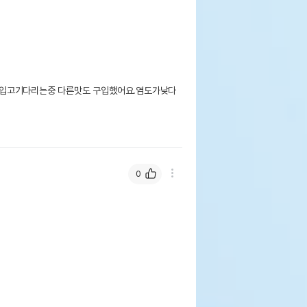
 입고기다리는중 다른맛도 구입했어요.염도가낮다
0