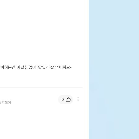
하는건 어쩔수 없이  맛있게 잘 먹어줘오~

0
쇼트헤어