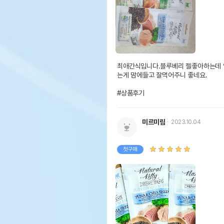
최애간식입니다.블루베리 젤좋아하는데
는게 맘에들고 잘먹어주니 좋네요.

#상품후기
미르미림
2023.10.04
첫구매