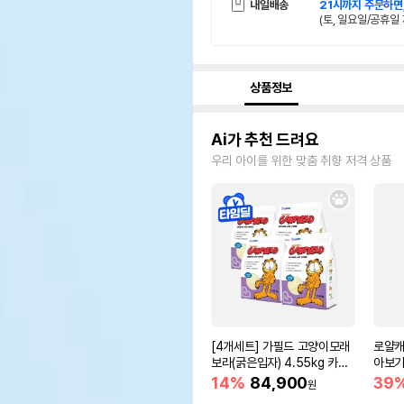
내일배송
21시까지 주문하면
(토, 일요일/공휴일 
상품정보
Ai가 추천 드려요
우리 아이를 위한 맞춤 취향 저격 상품
[4개세트] 가필드 고양이모래
로얄캐
보라(굵은입자) 4.55kg 카사
아보기(
바모래
14%
84,900
39
원