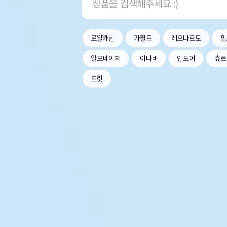
로얄캐닌
가필드
레오나르도
힐
알모네이처
이나바
인도어
츄르
트릿