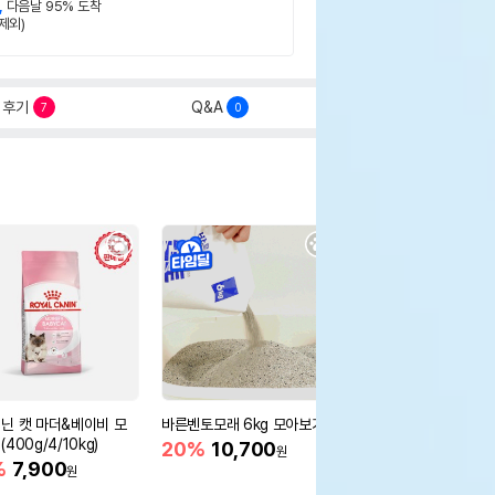
,
다음날 95% 도착
제외)
후기
Q&A
7
0
닌 캣 마더&베이비 모
바른벤토모래 6kg 모아보기
로얄캐닌 캣 인도어 4k
400g/4/10kg)
새 감소
20%
10,700
원
%
7,900
16%
55,000
원
원