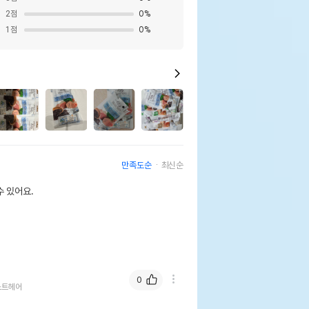
2
점
0
%
1
점
0
%
만족도순
최신순
 있어요.
0
쇼트헤어