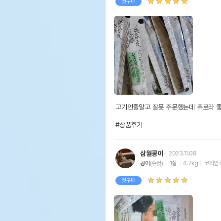
첫구매
고기인줄알고 잘못 주문했는데 츄르라 좋아
#상품후기
삼월콩이
2023.11.08
콩이
(수컷)
1살
4.7kg
코리안
첫구매