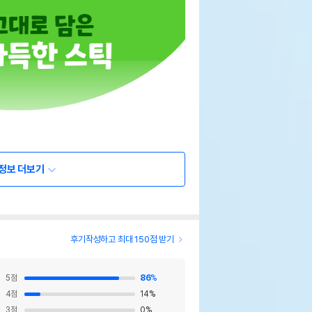
정보 더보기
후기작성하고 최대 150점 받기
5
점
86
%
4
점
14
%
3
점
0
%