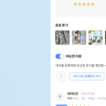
포토 후기
비슷한 리뷰
아이를 등록하면 비슷한 후기를 확인할 수
우리 아이 등록하러 가기
레이모친
2023.11.08
복희
(수컷)
1살
35kg
코리안