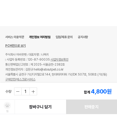
서비스 이용약관
개인정보 처리방침
입점/제휴 문의
공지사항
PC버전으로 보기
주식회사 어바웃펫
대표자명 : 나옥귀
사업자 등록번호 : 120-87-90035
사업자정보확인
통신판매업신고번호 : 제 2025-서울금천-2382호
개인정보관리자 : 김원규 hello@aboutpet.co.kr
서울특별시 금천구 가산디지털2로 144, 현대테라타워 가산DK 507호, 508호 (가산동)
구매안전(에스크로)서비스
© copyright (c) www.aboutpet.co.kr all rights reserved.
4,800
원
수량
합계
장바구니 담기
판매중지
찜