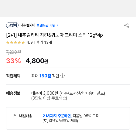
고양이
내추럴키티
브랜드관 이동
[2+1] 내추럴키티 치킨&퀴노아 크리미 스틱 12g*4p
4.9
후기 13개
7,200원
33%
4,800
원
적립혜택
최대
150점
적립
배송정보
배송비 3,000원
(제주/도서산간 배송비 별도)
(3만원 이상 무료배송)
내일배송
21시까지 주문하면,
다음날 95% 도착
(토, 일요일/공휴일 제외)