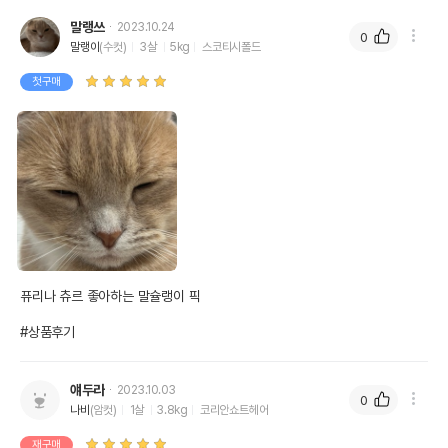
말랭쓰
2023.10.24
0
말랭이
(수컷)
3살
5kg
스코티시폴드
첫구매
퓨리나 츄르 좋아하는 말슐랭이 픽

#상품후기
얘두라
2023.10.03
0
나비
(암컷)
1살
3.8kg
코리안쇼트헤어
재구매