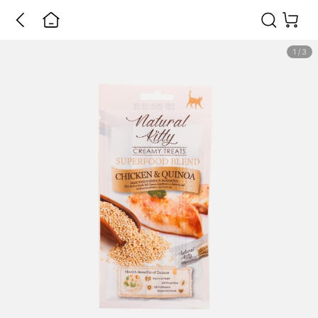
1
/
3