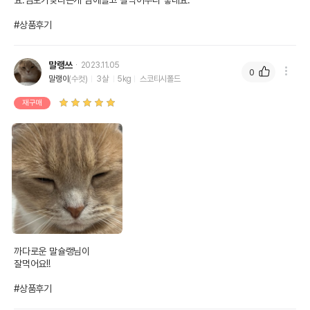
요.염도가낮다는게 맘에들고 잘먹어주니 좋네요.

#상품후기
말랭쓰
2023.11.05
0
말랭이
(수컷)
3살
5kg
스코티시폴드
재구매
까다로운 말슐랭님이

잘먹어요!!

#상품후기