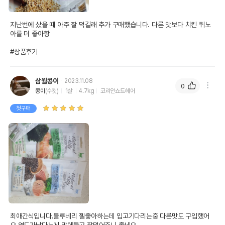
지난번에 샀을 때 아주 잘 먹길래 추가 구매했습니다. 다른 맛보다 치킨 퀴노
아를 더 좋아항

#상품후기
삼월콩이
2023.11.08
0
콩이
(수컷)
1살
4.7kg
코리안쇼트헤어
첫구매
최애간식입니다.블루베리 젤좋아하는데 입고기다리는중 다른맛도 구입했어