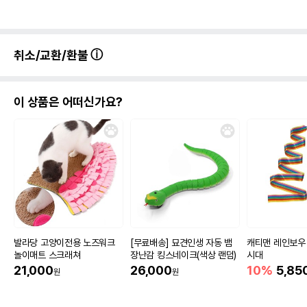
취소/교환/환불
이 상품은 어떠신가요?
발라당 고양이전용 노즈워크
[무료배송] 묘견인생 자동 뱀
캐티맨 레인보우
놀이매트 스크래쳐
장난감 킹스네이크(색상 랜덤)
시대
21,000
26,000
10%
5,85
원
원