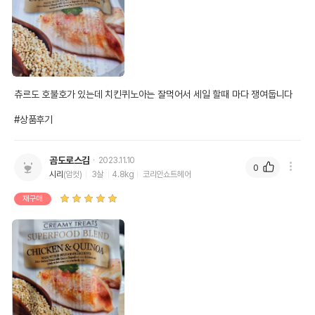
츄르도 호불호가 있는데 치킨퀴노아는 잘먹어서 세일 할때 마다 쟁여둡니다

#상품후기
곰도로스김
2023.11.10
0
시리
(암컷)
3살
4.8kg
코리안쇼트헤어
재구매