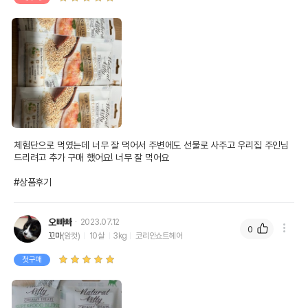
체험단으로 먹였는데 너무 잘 먹어서 주변에도 선물로 사주고 우리집 주인님 
드리려고 추가 구매 했어요! 너무 잘 먹어요

#상품후기
오빠빠
2023.07.12
0
꼬마
(암컷)
10살
3kg
코리안쇼트헤어
첫구매