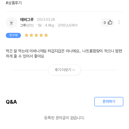
#상품후기
태비그루
2023.03.28
0
그루
(암컷)
1살
4.8kg
코리안쇼트헤어
첫구매
먹긴 잘 먹는데 이바나처럼 허겁지겁은 아니에요.. 나트륨함량이 적으니 맘편
하게 줄 수 있어서 좋아요
후기 더보기
Q&A
문의하기
등록된 문의글이 없습니다.