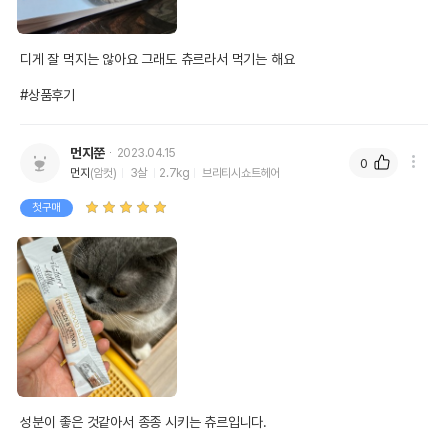
디게 잘 먹지는 않아요 그래도 츄르라서 먹기는 해요

#상품후기
먼지쭌
2023.04.15
0
먼지
(암컷)
3살
2.7kg
브리티시쇼트헤어
첫구매
성분이 좋은 것같아서 종종 시키는 츄르입니다. 
