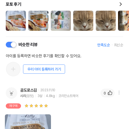
포토 후기
비슷한 리뷰
만족도순
최신순
아이를 등록하면 비슷한 후기를 확인할 수 있어요.
우리 아이 등록하러 가기
곰도로스김
2023.11.10
0
시리
(암컷)
3살
4.8kg
코리안쇼트헤어
재구매