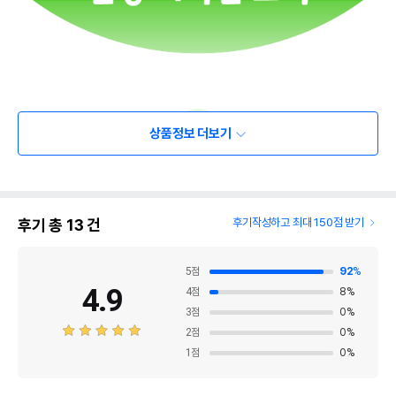
상품정보 더보기
후기 총
13
건
후기작성하고 최대 150점 받기
5
점
92
%
4.9
4
점
8
%
3
점
0
%
2
점
0
%
1
점
0
%