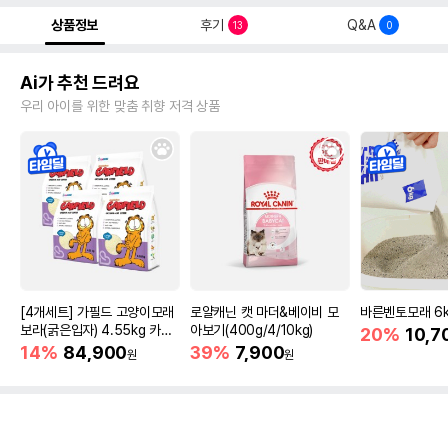
상품정보
후기
Q&A
13
0
Ai가 추천 드려요
우리 아이를 위한 맞춤 취향 저격 상품
[4개세트] 가필드 고양이모래
로얄캐닌 캣 마더&베이비 모
바른벤토모래 6
보라(굵은입자) 4.55kg 카사
아보기(400g/4/10kg)
20%
10,7
바모래
14%
84,900
39%
7,900
원
원