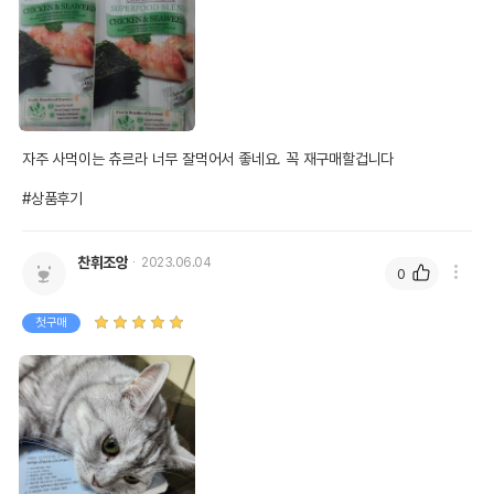
자주 사먹이는 츄르라 너무 잘먹어서 좋네요. 꼭 재구매할겁니다 

#상품후기
찬휘조앙
2023.06.04
0
첫구매