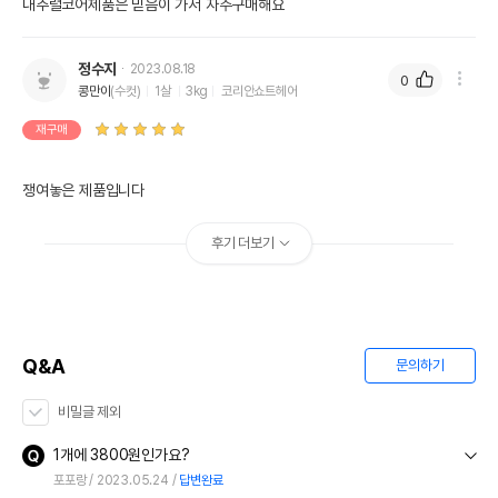
내추럴코어제품은 믿음이 가서 자주구매해요
정수지
2023.08.18
0
콩만이
(수컷)
1살
3kg
코리안쇼트헤어
재구매
쟁여놓은 제품입니다
후기 더보기
Q&A
문의하기
비밀글 제외
1개에 3800원인가요?
포포랑
2023.05.24
답변완료