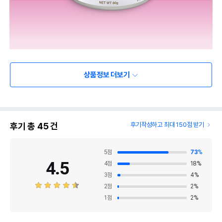
상품정보 더보기
후기 총
45
건
후기작성하고 최대 150점 받기
5
점
73
%
4.5
4
점
18
%
3
점
4
%
2
점
2
%
1
점
2
%