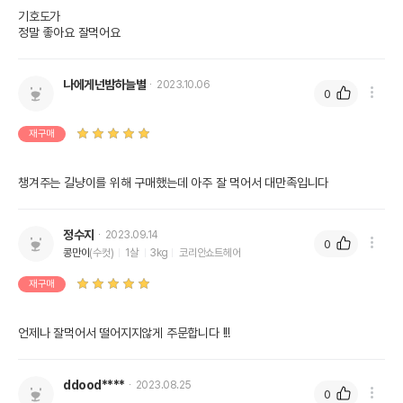
기호도가

정말 좋아요 잘먹어요
나에게넌밤하늘별
2023.10.06
0
재구매
챙겨주는 길냥이를 위해 구매했는데 아주 잘 먹어서 대만족입니다
정수지
2023.09.14
0
콩만이
(수컷)
1살
3kg
코리안쇼트헤어
재구매
언제나 잘먹어서 떨어지지않게 주문합니다 !!! 
ddood****
2023.08.25
0