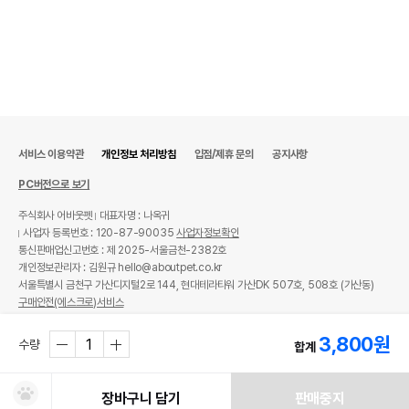
서비스 이용약관
개인정보 처리방침
입점/제휴 문의
공지사항
PC버전으로 보기
주식회사 어바웃펫
대표자명 : 나옥귀
사업자 등록번호 : 120-87-90035
사업자정보확인
통신판매업신고번호 : 제 2025-서울금천-2382호
개인정보관리자 : 김원규 hello@aboutpet.co.kr
서울특별시 금천구 가산디지털2로 144, 현대테라타워 가산DK 507호, 508호 (가산동)
구매안전(에스크로)서비스
© copyright (c) www.aboutpet.co.kr all rights reserved.
3,800
원
수량
합계
장바구니 담기
판매중지