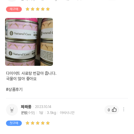
재구매
다이어트 사료랑 번갈아 줍니다. 

국물이 많아 좋아요

#상품후기
짜짜룽
2023.10.14
0
꾼밤
(수컷)
1살
3.5kg
아비시니안
첫구매