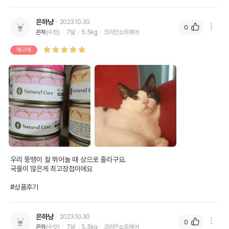
은하냥
2023.10.30
0
은하
(수컷)
7살
5.5kg
코리안쇼트헤어
재구매
우리 뚱땡이 잘 뛰어놀 때 상으로 줄라구요. 

국물이 많은게 최고장점이에요

#상품후기
은하냥
2023.10.30
0
은하
(수컷)
7살
5.5kg
코리안쇼트헤어