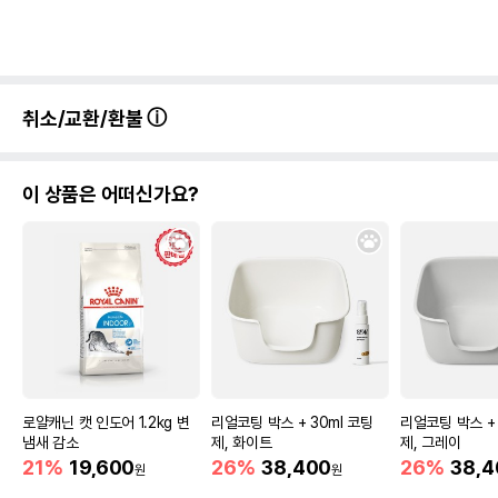
상품 필수 정보
품명 및 모델명
[2+1] 네츄럴코어 주식 치킨캔 80g
법에 의한 인증,허가 등을
취소/교환/환불
상세페이지 참조
받았음을 확인할수 있는
경우 그에 대한 사항
제조국 또는 원산지
태국
이 상품은 어떠신가요?
제조자,수입품의 경우
Unicord Public Co.,Ltd.
수입자를 함께 표기
AS책임자와 전화번호
어바웃펫//1644-9601
또는 소비자상담 관련
전화번호
유통기한이 최소 2026.12.04이거나 그
이후인 상품이 출고됩니다.
유통기한
단, 상품명에 유통기한 명시된 경우, 해당
유통기한을 따릅니다.
로얄캐닌 캣 인도어 1.2kg 변
리얼코팅 박스 + 30ml 코팅
리얼코팅 박스 + 
냄새 감소
제, 화이트
제, 그레이
21%
19,600
26%
38,400
26%
38,4
원
원