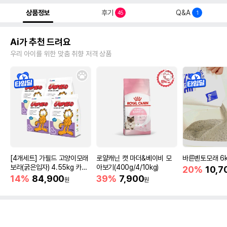
상품정보
후기
Q&A
45
1
Ai가 추천 드려요
우리 아이를 위한 맞춤 취향 저격 상품
[4개세트] 가필드 고양이모래
로얄캐닌 캣 마더&베이비 모
바른벤토모래 6
보라(굵은입자) 4.55kg 카사
아보기(400g/4/10kg)
20%
10,7
바모래
14%
84,900
39%
7,900
원
원