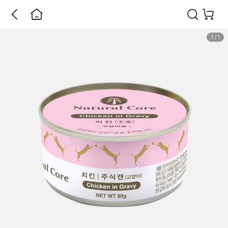
1
/
1