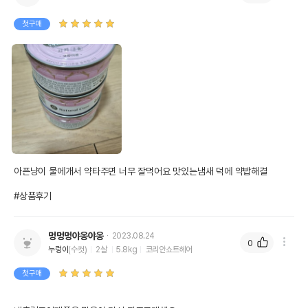
첫구매
아픈냥이 물에개서 약타주면 너무 잘먹어요 맛있는냄새 덕에 약밥해결

#상품후기
멍멍멍야옹야옹
2023.08.24
0
누렁이
(수컷)
2살
5.8kg
코리안쇼트헤어
첫구매