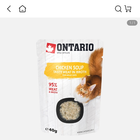
1
/
1