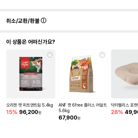
취소/교환/환불
이 상품은 어떠신가요?
오리젠 캣 피트앤트림 5.4kg
ANF 캣 6free 플러스 어덜트
닥터펠리스 포캣
5.6kg
15%
96,200
28%
49,9
원
67,900
원