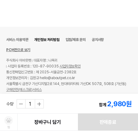
서비스 이용약관
개인정보 처리방침
입점/제휴 문의
공지사항
PC버전으로 보기
주식회사 어바웃펫
대표자명 : 나옥귀
사업자 등록번호 : 120-87-90035
사업자정보확인
통신판매업신고번호 : 제 2025-서울금천-2382호
개인정보관리자 : 김원규 hello@aboutpet.co.kr
서울특별시 금천구 가산디지털2로 144, 현대테라타워 가산DK 507호, 508호 (가산동)
구매안전(에스크로)서비스
© copyright (c) www.aboutpet.co.kr all rights reserved.
2,980
원
수량
합계
장바구니 담기
판매종료
찜