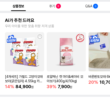
상품정보
후기
Q&A
8
0
Ai가 추천 드려요
우리 아이를 위한 맞춤 취향 저격 상품
[4개세트] 가필드 고양이모래
로얄캐닌 캣 마더&베이비 모
바른벤토모래 6
보라(굵은입자) 4.55kg 카사
아보기(400g/4/10kg)
20%
10,7
바모래
14%
84,900
39%
7,900
원
원