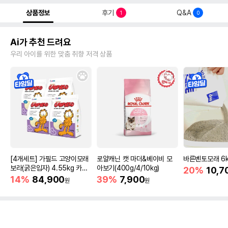
상품정보
후기
Q&A
1
0
Ai가 추천 드려요
우리 아이를 위한 맞춤 취향 저격 상품
[4개세트] 가필드 고양이모래
로얄캐닌 캣 마더&베이비 모
바른벤토모래 6
보라(굵은입자) 4.55kg 카사
아보기(400g/4/10kg)
20%
10,7
바모래
14%
84,900
39%
7,900
원
원