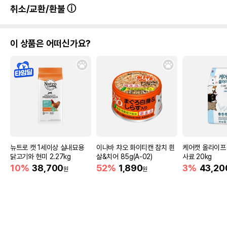
취소/교환/환불
이 상품은 어떠신가요?
뉴트로 캣 1세이상 실내묘용
이나바 챠오 화이티캔 참치 흰
케어캣 올라이프
닭고기와 현미 2.27kg
살&치어 85g(A-02)
사료 20kg
10%
38,700
52%
1,890
3%
43,20
원
원