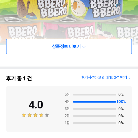
상품정보 더보기
후기 총
1
건
후기작성하고 최대 150점 받기
5
점
0
%
4.0
4
점
100
%
3
점
0
%
2
점
0
%
1
점
0
%