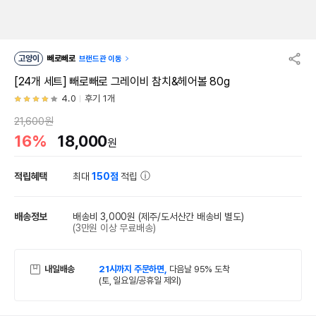
고양이
빼로빼로
브랜드관 이동
[24개 세트] 빼로빼로 그레이비 참치&헤어볼 80g
4.0
후기 1개
21,600원
16%
18,000
원
적립혜택
최대
150점
적립
배송정보
배송비 3,000원
(제주/도서산간 배송비 별도)
(3만원 이상 무료배송)
내일배송
21시까지 주문하면,
다음날 95% 도착
(토, 일요일/공휴일 제외)