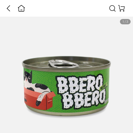
1
/
3