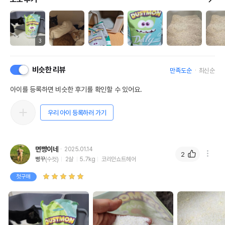
3
비슷한 리뷰
만족도순
최신순
아이를 등록하면 비슷한 후기를 확인할 수 있어요.
우리 아이 등록하러 가기
면빵이네
2025.01.14
2
빵꾸
(수컷)
2살
5.7kg
코리안쇼트헤어
첫구매