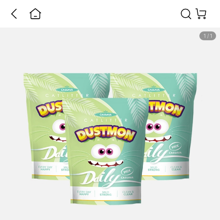
1
/
1