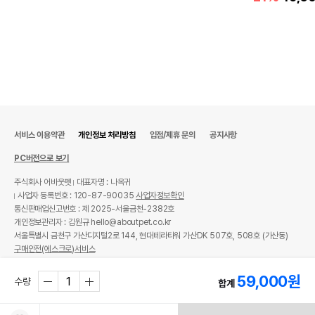
서비스 이용약관
개인정보 처리방침
입점/제휴 문의
공지사항
PC버전으로 보기
주식회사 어바웃펫
대표자명 : 나옥귀
사업자 등록번호 : 120-87-90035
사업자정보확인
통신판매업신고번호 : 제 2025-서울금천-2382호
개인정보관리자 : 김원규 hello@aboutpet.co.kr
서울특별시 금천구 가산디지털2로 144, 현대테라타워 가산DK 507호, 508호 (가산동)
구매안전(에스크로)서비스
© copyright (c) www.aboutpet.co.kr all rights reserved.
59,000
원
수량
합계