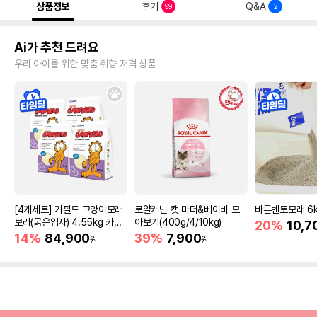
상품정보
후기
Q&A
99
2
Ai가 추천 드려요
우리 아이를 위한 맞춤 취향 저격 상품
[4개세트] 가필드 고양이모래
로얄캐닌 캣 마더&베이비 모
바른벤토모래 6
보라(굵은입자) 4.55kg 카사
아보기(400g/4/10kg)
20%
10,7
바모래
14%
84,900
39%
7,900
원
원