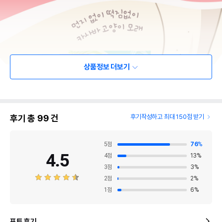
상품정보 더보기
후기 총
99
건
후기작성하고 최대 150점 받기
5
점
76
%
4.5
4
점
13
%
3
점
3
%
2
점
2
%
1
점
6
%
포토 후기