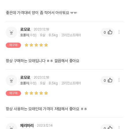
좋은데 가격대비 양이 좀 적어서 아쉬워요 ㅠㅠ
로모로
2023.12.18
0
호롱이
(수컷)
9살
8.5kg
코리안쇼트헤어
재구매
항상 구매하는 모래입니다 ㅎㅎ 깔끔해서 좋아요
로모로
2023.12.18
0
호롱이
(수컷)
9살
8.5kg
코리안쇼트헤어
재구매
항상 사용하는 모래인데 가격이 저렴해서 좋아요 ㅎㅎ
체리마리
2023.12.14
0