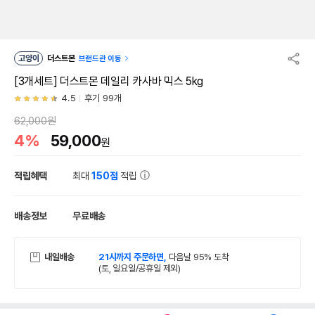
고양이
더스트몬
브랜드관 이동
[3개세트] 더스트몬 데일리 카사바 믹스 5kg
4.5
후기 99개
62,000원
4%
59,000
원
적립혜택
최대
150점
적립
배송정보
무료배송
내일배송
21시까지 주문하면,
다음날 95% 도착
(토, 일요일/공휴일 제외)