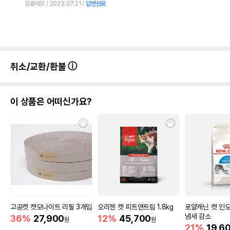
강클레오
2023.07.21
답변완료
취소/교환/환불
이 상품은 어떠신가요?
고공캣 캣모나이트 리필 3개입
오리젠 캣 피트앤트림 1.8kg
로얄캐닌 캣 인도어
냄새 감소
36%
27,900
12%
45,700
원
원
21%
19,6