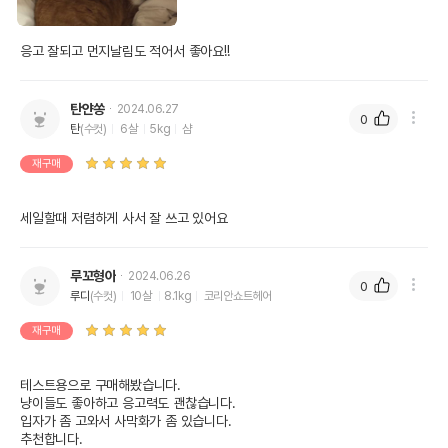
응고 잘되고 먼지날림도 적어서 좋아요!!
탄얀쏭
2024.06.27
0
탄
(수컷)
6살
5kg
샴
재구매
세일할때 저렴하게 사서 잘 쓰고 있어요
루꼬형아
2024.06.26
0
루디
(수컷)
10살
8.1kg
코리안쇼트헤어
재구매
테스트용으로 구매해봤습니다.

냥이들도 좋아하고 응고력도 괜찮습니다.

입자가 좀 고와서 사막화가 좀 있습니다.

추천합니다.