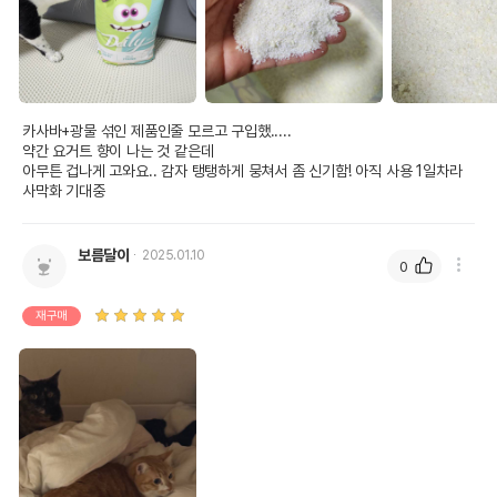
카사바+광물 섞인 제품인줄 모르고 구입했.....

약간 요거트 향이 나는 것 같은데

아무튼 겁나게 고와요.. 감자 탱탱하게 뭉쳐서 좀 신기함! 아직 사용 1일차라 
사막화 기대중
보름달이
2025.01.10
0
재구매