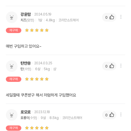
강윤맘
2024.05.19
0
치즈
(암컷)
1살
4.8kg
코리안쇼트헤어
재구매
매번 구입하고 있어요~
탄얀쏭
2024.03.25
0
탄
(수컷)
6살
5kg
샴
재구매
세일할때 쿠폰받구 해서 저렴하게 구입했어요
로모로
2023.12.18
0
호롱이
(수컷)
9살
8.5kg
코리안쇼트헤어
재구매