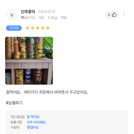
단추콩이
2024.01.14
0
랙스
(수컷)
5살
5.5kg
랙돌
첫구매
잘먹어요.  여러가지 주문해서 바꾸면서 주고있어요.

#상품후기
맛(기호성)
잘 먹어요
유통기한
아주 넉넉해요
가성비
괜찮아요