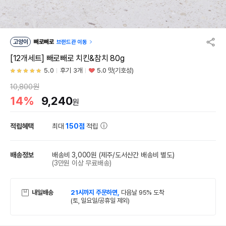
고양이
빼로빼로
브랜드관 이동
[12개세트] 빼로빼로 치킨&참치 80g
5.0
후기 3개
5.0 맛(기호성)
10,800원
14%
9,240
원
적립혜택
최대
150점
적립
배송정보
배송비 3,000원
(제주/도서산간 배송비 별도)
(3만원 이상 무료배송)
내일배송
21시까지 주문하면,
다음날 95% 도착
(토, 일요일/공휴일 제외)