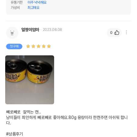
유통기한
아주 넉넉해요
가성비
최고에요
얼짱이엄마
2023.08.08
0
첫구매
빼로빼로  잘먹는 캔..

냥이들이 희안하게 빼로빼로 좋아해요.80g 용량이라 한캔주면 아쉬워 합니
다.

#상품후기