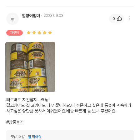
얼짱이엄마
2023.09.03
0
재구매
빼로빼로 치킨참치...80g.

길고양이도 집 고양이도 너무 좋아해요.더 주문하고 싶은데 품절이 계속이라 
사고싶은 양만큼 못사서 아쉬웠어요.배송 빠르게 늘 보내 주셨어요.

#상품후기
맛(기호성)
잘 먹어요