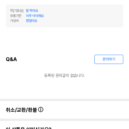
맛(기호성)
잘 먹어요
유통기한
아주 넉넉해요
가성비
괜찮아요
Q&A
문의하기
등록된 문의글이 없습니다.
상품 필수 정보
품명 및 모델명
[12개세트] 빼로빼로 치킨&참치 80g
법에 의한 인증,허가 등을
상세페이지 참조
받았음을 확인할수 있는
취소/교환/환불
경우 그에 대한 사항
제조국 또는 원산지
기타국가