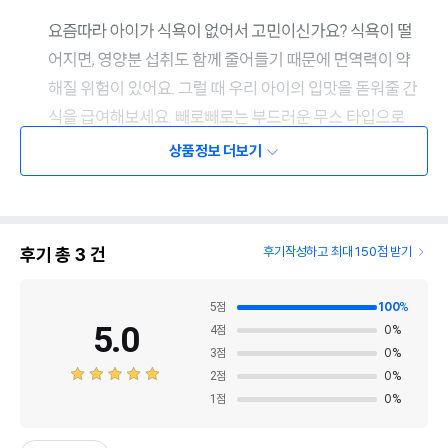
상품정보 더보기
후기 총
3
건
후기작성하고 최대 150점 받기
5
점
100
%
5.0
4
점
0
%
3
점
0
%
2
점
0
%
1
점
0
%