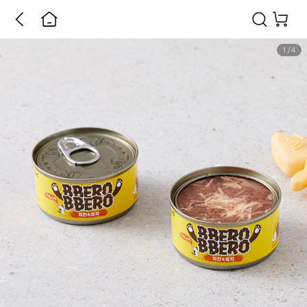
1
/
4