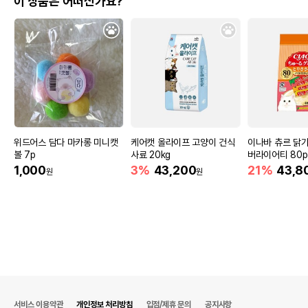
이 상품은 어떠신가요?
제조자,수입품의 경우
GREENPET
수입자를 함께 표기
AS책임자와 전화번호
어바웃펫//1644-9601
또는 소비자상담 관련
전화번호
유통기한이 최소 2026.12.05이거나 그
이후인 상품이 출고됩니다.
유통기한
단, 상품명에 유통기한 명시된 경우, 해당
유통기한을 따릅니다.
위드어스 담다 마카롱 미니캣
케어캣 올라이프 고양이 건식
이나바 츄르 닭
볼 7p
사료 20kg
버라이어티 80p 
1,000
3%
43,200
21%
43,8
원
원
서비스 이용약관
개인정보 처리방침
입점/제휴 문의
공지사항