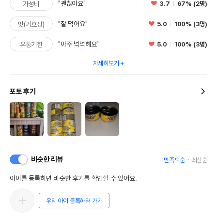
"괜찮아요"
3.7
67% (2명)
가성비
"잘 먹어요"
5.0
100% (3명)
맛(기호성)
"아주 넉넉해요"
5.0
100% (3명)
유통기한
자세히보기
포토 후기
비슷한 리뷰
만족도순
최신순
아이를 등록하면 비슷한 후기를 확인할 수 있어요.
우리 아이 등록하러 가기