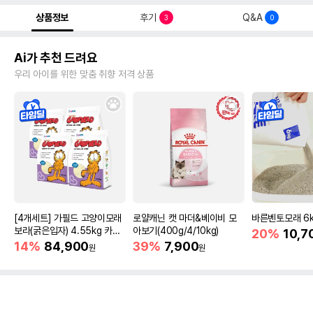
상품정보
후기
Q&A
3
0
Ai가 추천 드려요
우리 아이를 위한 맞춤 취향 저격 상품
[4개세트] 가필드 고양이모래
로얄캐닌 캣 마더&베이비 모
바른벤토모래 6
보라(굵은입자) 4.55kg 카사
아보기(400g/4/10kg)
20%
10,7
바모래
14%
84,900
39%
7,900
원
원