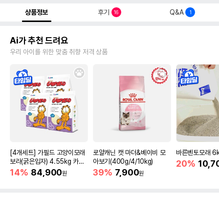
상품정보
후기
Q&A
16
1
Ai가 추천 드려요
우리 아이를 위한 맞춤 취향 저격 상품
[4개세트] 가필드 고양이모래
로얄캐닌 캣 마더&베이비 모
바른벤토모래 6
보라(굵은입자) 4.55kg 카사
아보기(400g/4/10kg)
20%
10,7
바모래
14%
84,900
39%
7,900
원
원