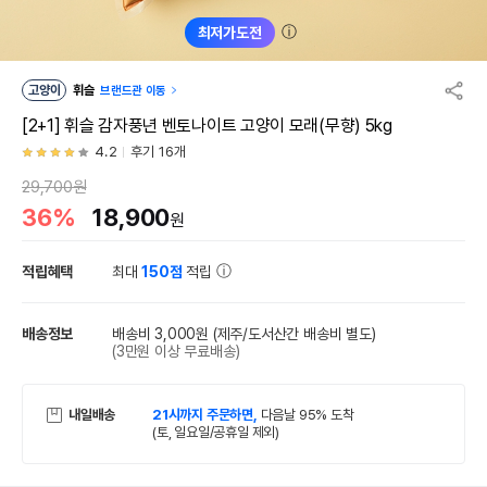
ⓘ
최저가도전
고양이
휘슬
브랜드관 이동
[2+1] 휘슬 감자풍년 벤토나이트 고양이 모래(무향) 5kg
4.2
후기 16개
29,700원
36%
18,900
원
적립혜택
최대
150점
적립
배송정보
배송비 3,000원
(제주/도서산간 배송비 별도)
(3만원 이상 무료배송)
내일배송
21시까지 주문하면,
다음날 95% 도착
(토, 일요일/공휴일 제외)