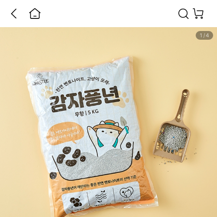
1
/
4