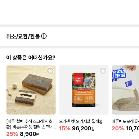
취소/교환/환불
이 상품은 어떠신가요?
[바른 철벽 수직 스크래쳐 호
오리젠 캣 오리지널 5.4kg
바른벤토모래 6k
환] 바른/루어캣 철벽 스크래
15%
96,200
20%
10,7
원
쳐 리필
25%
8,900
원