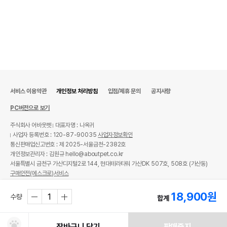
서비스 이용약관
개인정보 처리방침
입점/제휴 문의
공지사항
PC버전으로 보기
주식회사 어바웃펫
대표자명 : 나옥귀
사업자 등록번호 : 120-87-90035
사업자정보확인
통신판매업신고번호 : 제 2025-서울금천-2382호
개인정보관리자 : 김원규 hello@aboutpet.co.kr
서울특별시 금천구 가산디지털2로 144, 현대테라타워 가산DK 507호, 508호 (가산동)
구매안전(에스크로)서비스
© copyright (c) www.aboutpet.co.kr all rights reserved.
18,900
원
수량
합계
장바구니 담기
판매중지