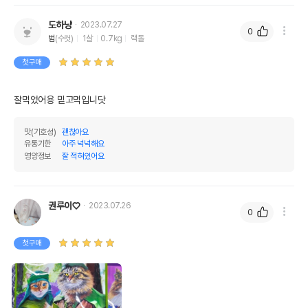
도하냥
2023.07.27
0
범
(수컷)
1살
0.7kg
랙돌
첫구매
잘먹었어용 믿고먹입니닷
맛(기호성)
괜찮아요
유통기한
아주 넉넉해요
영양정보
잘 적혀있어요
권루이♡
2023.07.26
0
첫구매