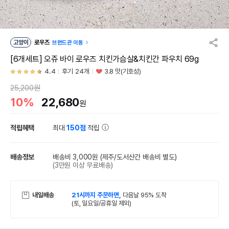
고양이
로우즈
브랜드관 이동
[6개세트] 오쥬 바이 로우즈 치킨가슴살&치킨간 파우치 69g
4.4
후기 24개
3.8 맛(기호성)
25,200원
10%
22,680
원
적립혜택
최대
150점
적립
배송정보
배송비 3,000원
(제주/도서산간 배송비 별도)
(3만원 이상 무료배송)
내일배송
21시까지 주문하면,
다음날 95% 도착
(토, 일요일/공휴일 제외)