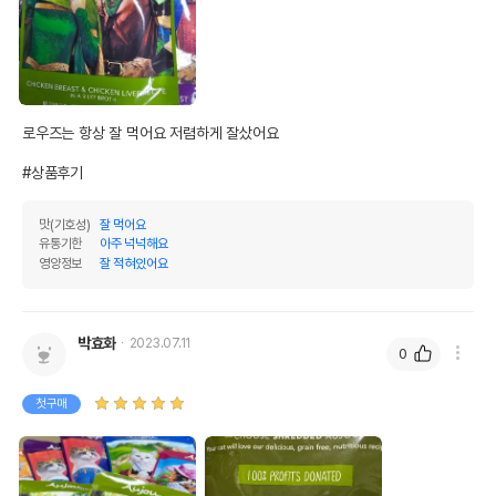
상품 필수 정보
[6개 세트] 오쥬 바이 로우즈 치킨가슴살&
품명 및 모델명
치킨간 파우치 69g
로우즈는 항상 잘 먹어요 저렴하게 잘샀어요 

법에 의한 인증,허가 등을
#상품후기
상세페이지 참조
받았음을 확인할수 있는
경우 그에 대한 사항
맛(기호성)
잘 먹어요
제조국 또는 원산지
태국
유통기한
아주 넉넉해요
영양정보
잘 적혀있어요
제조자,수입품의 경우
Rawz Natural Pet Food
수입자를 함께 표기
박효화
AS책임자와 전화번호
2023.07.11
0
어바웃펫//1644-9601
또는 소비자상담 관련
전화번호
첫구매
유통기한이 최소 2026.12.03이거나 그
이후인 상품이 출고됩니다.
유통기한
단, 상품명에 유통기한 명시된 경우, 해당
유통기한을 따릅니다.