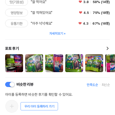
"잘 먹어요"
3.8
58% (14명)
맛(기호성)
"잘 적혀있어요"
4.5
75% (18명)
영양정보
"아주 넉넉해요"
4.3
67% (16명)
유통기한
자세히보기
포토 후기
2
비슷한 리뷰
만족도순
최신순
아이를 등록하면 비슷한 후기를 확인할 수 있어요.
우리 아이 등록하러 가기