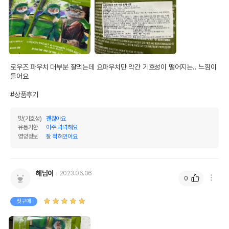
로우즈 파우치 대부분 잘먹는데 요파우치만 약간 기호성이 떨어지는.. 느낌이 
들어요 

#상품후기
맛(기호성)
괜찮아요
유통기한
아주 넉넉해요
영양정보
잘 적혀있어요
혜님이
2023.06.06
0
첫구매