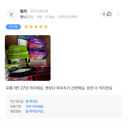
붤리
2025.06.09
0
별님
(암컷)
8살
6.2kg
코리안쇼트헤어
첫구매
유통기한 27년 까지에요. 캔보다 파우치가 간편해요. 양은 더 적지만요
맛(기호성)
잘 먹어요
유통기한
아주 넉넉해요
영양정보
잘 적혀있어요