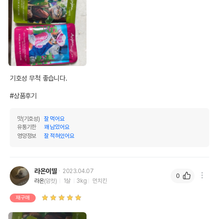
기호성 무척 좋습니다.

#상품후기
맛(기호성)
잘 먹어요
유통기한
꽤 남았어요
영양정보
잘 적혀있어요
라온이딸
2023.04.07
0
라온
(암컷)
1살
3kg
먼치킨
재구매