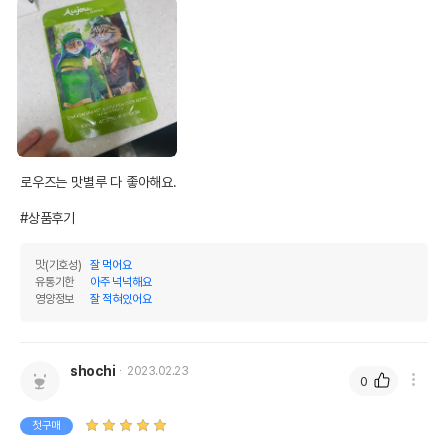
로우즈는 맛별루 다 좋아해요.

#상품후기
맛(기호성)
잘 먹어요
유통기한
아주 넉넉해요
영양정보
잘 적혀있어요
shochi
2023.02.23
0
첫구매