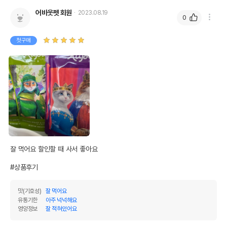
어바웃펫 회원
2023.08.19
0
첫구매
잘 먹어요 할인할 때 사서 좋아요

#상품후기
맛(기호성)
잘 먹어요
유통기한
아주 넉넉해요
영양정보
잘 적혀있어요