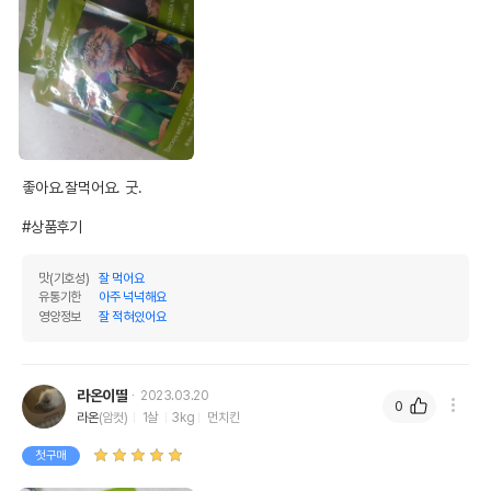
좋아요.잘먹어요. 굿.

#상품후기
맛(기호성)
잘 먹어요
유통기한
아주 넉넉해요
영양정보
잘 적혀있어요
라온이딸
2023.03.20
0
라온
(암컷)
1살
3kg
먼치킨
첫구매