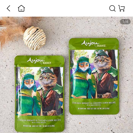
1
/
4