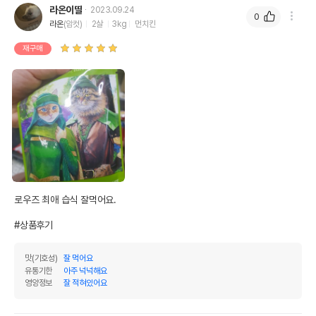
라온이딸
2023.09.24
0
라온
(암컷)
2살
3kg
먼치킨
재구매
로우즈 최애 습식 잘먹어요.

#상품후기
맛(기호성)
잘 먹어요
유통기한
아주 넉넉해요
영양정보
잘 적혀있어요