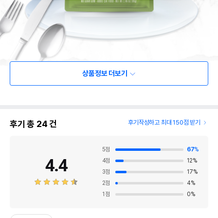
상품정보 더보기
후기 총
24
건
후기작성하고 최대 150점 받기
5
점
67
%
4.4
4
점
12
%
3
점
17
%
2
점
4
%
1
점
0
%