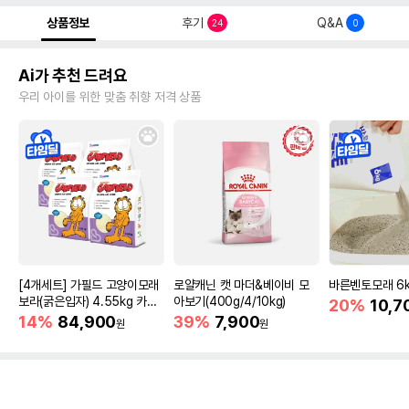
상품정보
후기
Q&A
24
0
Ai가 추천 드려요
우리 아이를 위한 맞춤 취향 저격 상품
[4개세트] 가필드 고양이모래
로얄캐닌 캣 마더&베이비 모
바른벤토모래 6
보라(굵은입자) 4.55kg 카사
아보기(400g/4/10kg)
20%
10,7
바모래
14%
84,900
39%
7,900
원
원