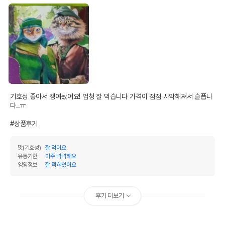
기호성 좋아서 쟁여놨어요! 엄청 잘 먹습니다 가격이 점점 사악해져서 슬픕니
다..ㅠ

#상품후기
맛(기호성)
잘 먹어요
유통기한
아주 넉넉해요
영양정보
잘 적혀있어요
후기 더보기