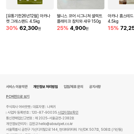
[유통기한26년12월] 아카나
웰니스 코어 시그니쳐 셀렉트
아카나 홈스테드
캣 그래스랜드 4.5kg
플레이크 참치와 새우 150g
4.5kg
30%
62,300
25%
4,900
15%
72,2
원
원
서비스 이용약관
개인정보 처리방침
입점/제휴 문의
공지사항
PC버전으로 보기
주식회사 어바웃펫
대표자명 : 나옥귀
사업자 등록번호 : 120-87-90035
사업자정보확인
통신판매업신고번호 : 제 2025-서울금천-2382호
개인정보관리자 : 김원규 hello@aboutpet.co.kr
서울특별시 금천구 가산디지털2로 144, 현대테라타워 가산DK 507호, 508호 (가산동)