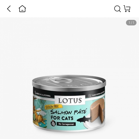
1
/
1