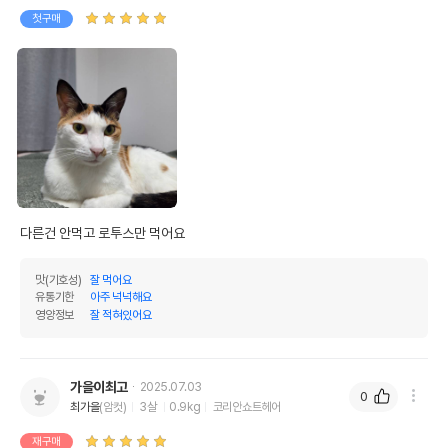
첫구매
다른건 안먹고 로투스만 먹어요
맛(기호성)
잘 먹어요
유통기한
아주 넉넉해요
영양정보
잘 적혀있어요
가을이최고
2025.07.03
0
최가을
(암컷)
3살
0.9kg
코리안쇼트헤어
재구매