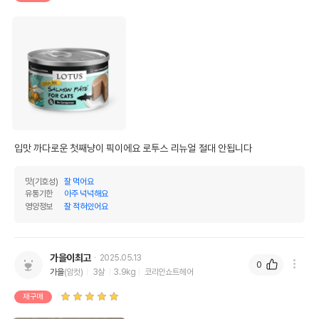
입맛 까다로운 첫째냥이 픽이에요 로투스 리뉴얼 절대 안됩니다
맛(기호성)
잘 먹어요
유통기한
아주 넉넉해요
영양정보
잘 적혀있어요
가을이최고
2025.05.13
0
가을
(암컷)
3살
3.9kg
코리안쇼트헤어
재구매