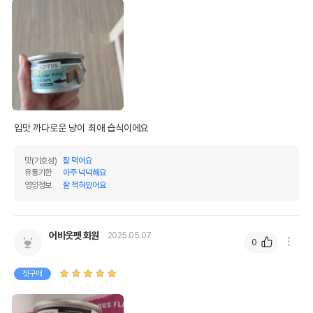
입맛 까다로운 냥이 최애 습식이에요
맛(기호성)
잘 먹어요
유통기한
아주 넉넉해요
영양정보
잘 적혀있어요
어바웃펫 회원
2025.05.07
0
첫구매