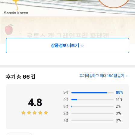
상품정보 더보기
후기 총
66
건
후기작성하고 최대 150점 받기
5
점
85
%
4.8
4
점
14
%
3
점
2
%
2
점
0
%
1
점
0
%