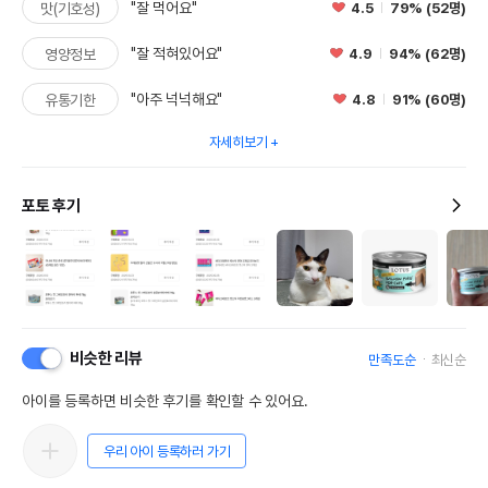
"잘 먹어요"
4.5
79% (52명)
맛(기호성)
"잘 적혀있어요"
4.9
94% (62명)
영양정보
"아주 넉넉해요"
4.8
91% (60명)
유통기한
자세히보기
포토 후기
비슷한 리뷰
만족도순
최신순
아이를 등록하면 비슷한 후기를 확인할 수 있어요.
우리 아이 등록하러 가기