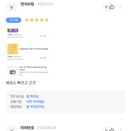
먼지사랑
2025.11.01
0
첫구매
배송도 빠르고 굿굿
맛(기호성)
잘 먹어요
유통기한
아주 넉넉해요
영양정보
잘 적혀있어요
미미야호
2025.09.30
0