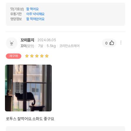
맛(기호성)
잘 먹어요
유통기한
아주 넉넉해요
영양정보
잘 적혀있어요
꼬미뭄지
2024.06.05
0
꼬미
(암컷)
7살
5.5kg
코리안쇼트헤어
재구매
로투스 잘먹어요.소화도 좋구요