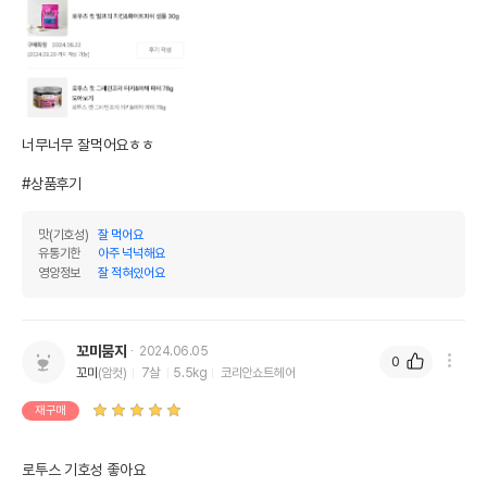
너무너무 잘먹어요ㅎㅎ

#상품후기
맛(기호성)
잘 먹어요
유통기한
아주 넉넉해요
영양정보
잘 적혀있어요
꼬미뭄지
2024.06.05
0
꼬미
(암컷)
7살
5.5kg
코리안쇼트헤어
재구매
로투스 기호성 좋아요