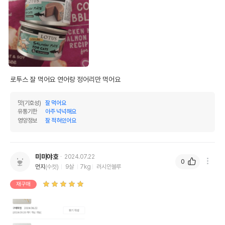
로투스 잘 먹어요 연어랑 정어리만 먹어요
맛(기호성)
잘 먹어요
유통기한
아주 넉넉해요
영양정보
잘 적혀있어요
미미야호
2024.07.22
0
먼지
(수컷)
9살
7kg
러시안블루
재구매