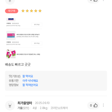
재구매
배송도 빠르고 굿굿
맛(기호성)
잘 먹어요
유통기한
아주 넉넉해요
영양정보
잘 적혀있어요
최가을엄마
2025.09.10
0
가을
(암컷)
4살
2.8kg
코리안쇼트헤어