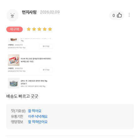
먼지사랑
2026.02.09
0
재구매
배송도 빠르고 굿굿
맛(기호성)
잘 먹어요
유통기한
아주 넉넉해요
영양정보
잘 적혀있어요