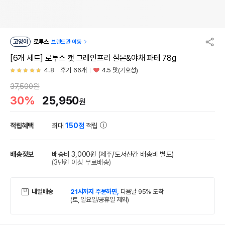
고양이
로투스
브랜드관 이동
[6개 세트] 로투스 캣 그레인프리 살몬&야채 파테 78g
4.8
후기 66개
4.5 맛(기호성)
37,500원
30%
25,950
원
적립혜택
최대
150점
적립
배송정보
배송비 3,000원
(제주/도서산간 배송비 별도)
(3만원 이상 무료배송)
내일배송
21시까지 주문하면,
다음날 95% 도착
(토, 일요일/공휴일 제외)