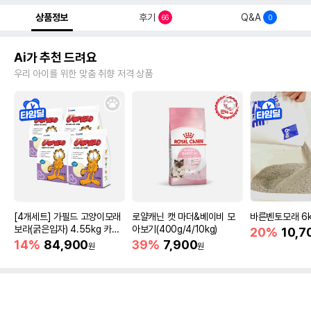
상품정보
후기
Q&A
66
0
Ai가 추천 드려요
우리 아이를 위한 맞춤 취향 저격 상품
[4개세트] 가필드 고양이모래
로얄캐닌 캣 마더&베이비 모
바른벤토모래 6
보라(굵은입자) 4.55kg 카사
아보기(400g/4/10kg)
20%
10,7
바모래
14%
84,900
39%
7,900
원
원