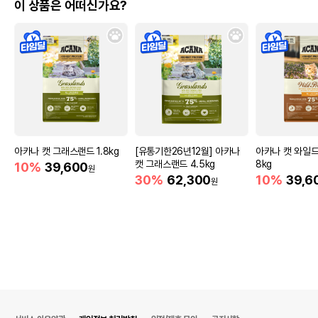
이 상품은 어떠신가요?
상품 필수 정보
아카나 캣 그래스랜드 1.8kg
[유통기한26년12월] 아카나
아카나 캣 와일드
캣 그래스랜드 4.5kg
8kg
10%
39,600
원
[6개 세트] 로투스 캣 그레인프리 살몬&야채
30%
62,300
10%
39,6
품명 및 모델명
원
파테 78g
법에 의한 인증,허가 등을
상세페이지 참조
받았음을 확인할수 있는
경우 그에 대한 사항
제조국 또는 원산지
미국
제조자,수입품의 경우
lotus pet food
수입자를 함께 표기