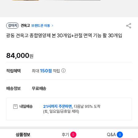
강아지
견옥고
브랜드관 이동
광동 견옥고 종합영양제 본 30개입+관절 면역 기능 활 30개입
84,000
원
적립혜택
최대
150점
적립
배송정보
무료배송
내일배송
21시까지 주문하면,
다음날 95% 도착
(토, 일요일/공휴일 제외)
상품정보
후기
Q&A
0
0