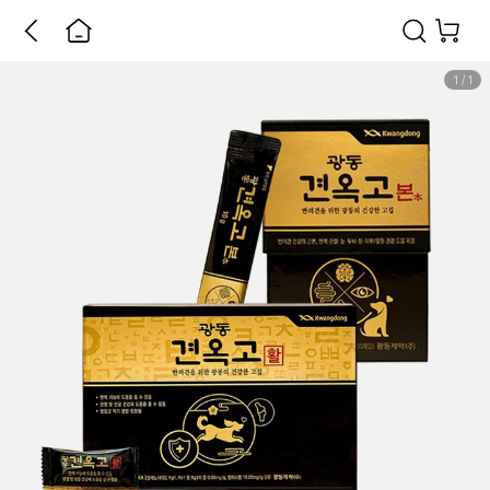
1
/
1