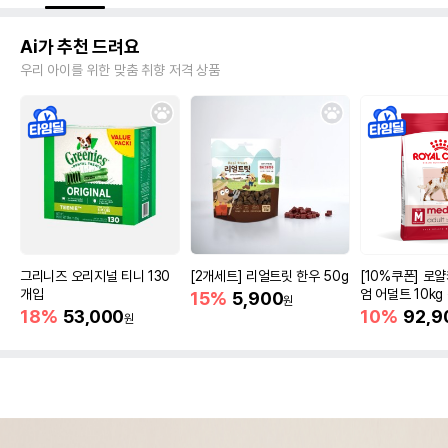
Ai가 추천 드려요
우리 아이를 위한 맞춤 취향 저격 상품
그리니즈 오리지널 티니 130
[2개세트] 리얼트릿 한우 50g
[10%쿠폰] 로
개입
엄 어덜트 10kg
15%
5,900
원
증진
18%
53,000
10%
92,9
원