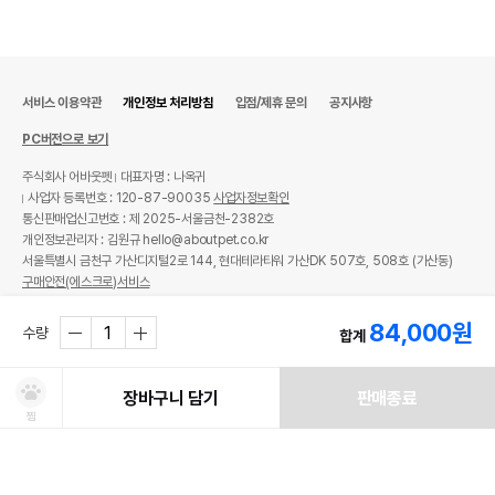
서비스 이용약관
개인정보 처리방침
입점/제휴 문의
공지사항
PC버전으로 보기
주식회사 어바웃펫
대표자명 : 나옥귀
사업자 등록번호 : 120-87-90035
사업자정보확인
통신판매업신고번호 : 제 2025-서울금천-2382호
개인정보관리자 : 김원규 hello@aboutpet.co.kr
서울특별시 금천구 가산디지털2로 144, 현대테라타워 가산DK 507호, 508호 (가산동)
구매안전(에스크로)서비스
© copyright (c) www.aboutpet.co.kr all rights reserved.
84,000
원
수량
합계
장바구니 담기
판매종료
찜
처방사료 주문 시 확인해주세요!
쿠폰보기
적립혜택
취소/ 교환/ 환불
유통기한 임박 상품
최저가 도전 상품
AI검색
AI검색