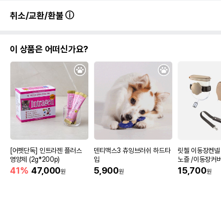
취소/교환/환불
이 상품은 어떠신가요?
[어펫단독] 인트라젠 플러스
덴티맥스3 츄잉브러쉬 하드타
릿첼 이동장켄넬 
영양제 (2g*200p)
입
노즐 /이동장커
41%
47,000
5,900
15,700
원
원
원