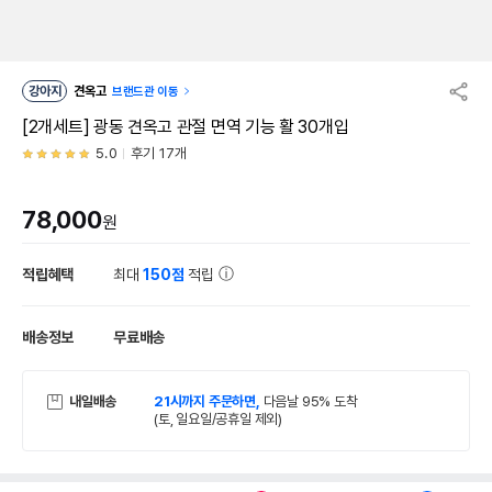
강아지
견옥고
브랜드관 이동
[2개세트] 광동 견옥고 관절 면역 기능 활 30개입
5.0
후기 17개
78,000
원
적립혜택
최대
150점
적립
배송정보
무료배송
내일배송
21시까지 주문하면,
다음날 95% 도착
(토, 일요일/공휴일 제외)