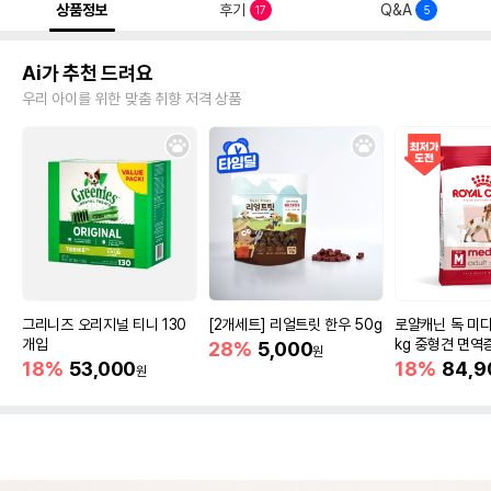
상품정보
후기
Q&A
17
5
Ai가 추천 드려요
우리 아이를 위한 맞춤 취향 저격 상품
그리니즈 오리지널 티니 130
[2개세트] 리얼트릿 한우 50g
로얄캐닌 독 미디
개입
kg 중형견 면역
28%
5,000
원
18%
53,000
18%
84,9
원