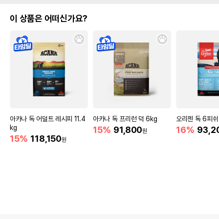
이 상품은 어떠신가요?
아카나 독 어덜트 레시피 11.4
아카나 독 프리런 덕 6kg
오리젠 독 6피쉬 
kg
15%
91,800
16%
93,2
원
15%
118,150
원