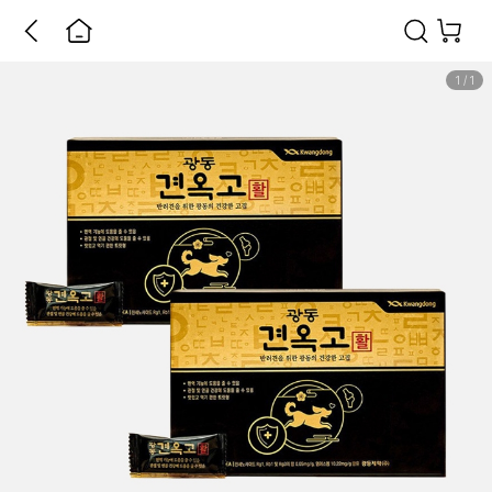
1
/
1