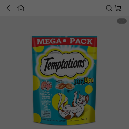
1
/
1