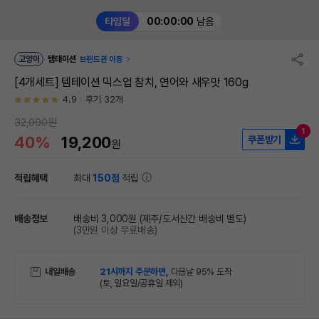
타임딜
00:00:00
남음
고양이
템테이션
브랜드관 이동
[4개세트] 템테이션 믹스업 참치, 연어와 새우맛 160g
4.9
후기 32개
32,000원
1
40%
19,200
쿠폰받기
원
적립혜택
최대
150점
적립
배송정보
배송비 3,000원
(제주/도서산간 배송비 별도)
(3만원 이상 무료배송)
내일배송
21시까지 주문하면,
다음날 95% 도착
(토, 일요일/공휴일 제외)