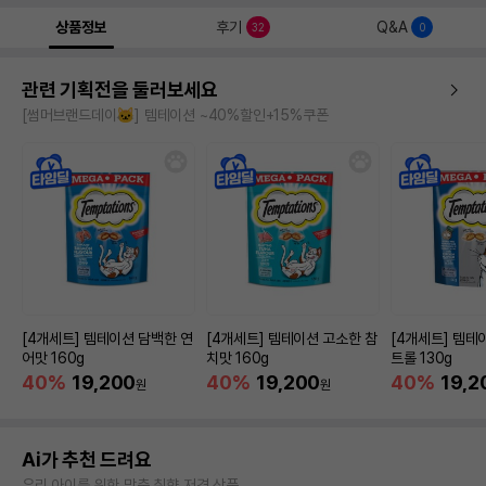
상품정보
후기
Q&A
32
0
관련 기획전을 둘러보세요
[썸머브랜드데이🐱] 템테이션 ~40%할인+15%쿠폰
[4개세트] 템테이션 담백한 연
[4개세트] 템테이션 고소한 참
[4개세트] 템테
어맛 160g
치맛 160g
트롤 130g
40%
19,200
40%
19,200
40%
19,2
원
원
Ai가 추천 드려요
우리 아이를 위한 맞춤 취향 저격 상품