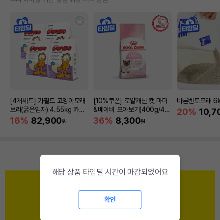
[4개세트] 가필드 고양이모래
[10%쿠폰] 로얄캐닌 캣 마더
바른벤토모래 6
보라(굵은입자) 4.55kg 카사
&베이비 모아보기(400g/4/1
20%
10,7
바모래
0kg)
16%
82,900
36%
8,300
원
원
해당 상품 타임딜 시간이 마감되었어요
확인