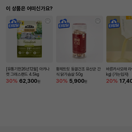
이 상품은 어떠신가요?
[유통기한26년12월] 아카나
황제트릿 동결건조 유산균 간
바른카사모래 라이트
캣 그래스랜드 4.5kg
식 닭가슴살 50g
kg) (가는입자)
30%
62,300
30%
5,900
20%
17,4
원
원