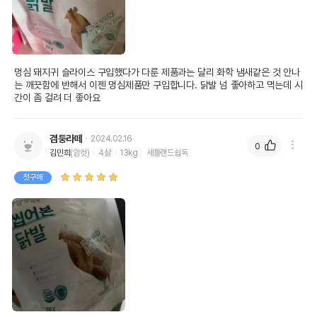
멍심 돼지귀 슬라이스 구입했다가 다룬 제품과는 달리 화학 냄새같은 것 안나
는 깨끗함에 반해서 이젠 멍심제품만 구입합니다. 닭발 넘 좋아하고 먹는데 시
간이 좀 걸려 더 좋아요
겸둥라떼
2024.02.16
0
김민희
(암컷)
4살
13kg
셰틀랜드쉽독
첫구매