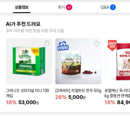
상품정보
후기
Q&A
43
3
Ai가 추천 드려요
우리 아이를 위한 맞춤 취향 저격 상품
그리니즈 오리지널 티니 130
[2개세트] 리얼트릿 한우 50g
로얄캐닌 독 미디
개입
kg 중형견 면역
28%
5,000
원
18%
53,000
18%
84,9
원