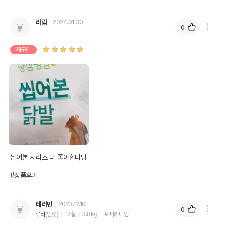
리람
2024.01.30
0
재구매
씹어본 시리즈 다 좋아합니당

#상품후기
테라민
2023.12.10
0
루비
(암컷)
12살
3.8kg
포메라니안