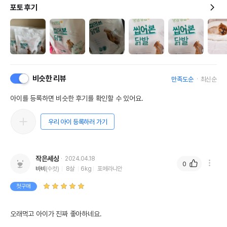
포토 후기
비슷한 리뷰
만족도순
최신순
아이를 등록하면 비슷한 후기를 확인할 수 있어요.
우리 아이 등록하러 가기
작은세상
2024.04.18
0
바비
(수컷)
8살
6kg
포메라니안
첫구매
오래먹고 아이가 진짜 좋아하네요.