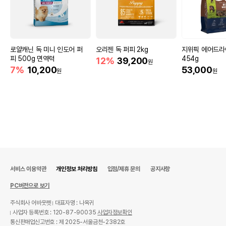
로얄캐닌 독 미니 인도어 퍼
오리젠 독 퍼피 2kg
지위픽 에어드라
피 500g 면역력
454g
12%
39,200
원
7%
10,200
53,000
원
원
서비스 이용약관
개인정보 처리방침
입점/제휴 문의
공지사항
PC버전으로 보기
주식회사 어바웃펫
대표자명 : 나옥귀
사업자 등록번호 : 120-87-90035
사업자정보확인
통신판매업신고번호 : 제 2025-서울금천-2382호