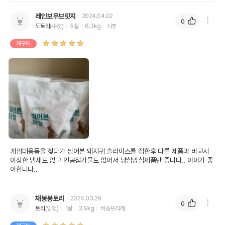
레인보우브릿지
2024.04.02
0
도토리
(수컷)
5살
6.3kg
시츄
재구매
개껌대용품을 찾다가 씹어본 돼지귀 슬라이스를 접한후 다른 제품과 비교시 
이상한 냄새도 없고 인공첨가물도 없어서 냥심멍심제품만 줍니다.. 아아가 좋
아합니다..
채봉봉토리
2024.03.29
0
토리
(암컷)
1살
3.9kg
비숑프리제