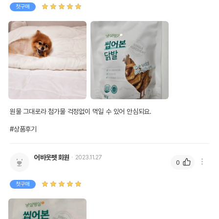
첫구매
원물 그대로라 첨가물 걱정없이 먹일 수 있어 안심되요.

#상품후기
어바웃펫 회원
2023.11.27
0
첫구매