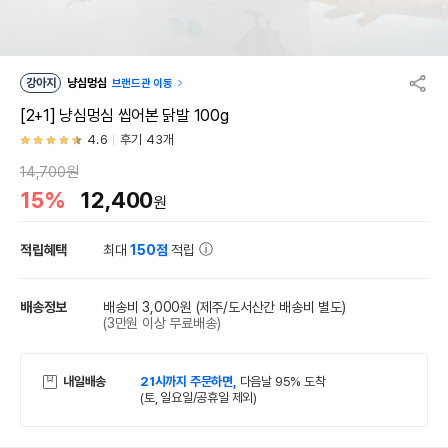
강아지
냥심멍심
브랜드관 이동
[2+1] 냥심멍심 씹어본 닭발 100g
4.6
후기 43개
14,700원
15%
12,400
원
적립혜택
최대
150점
적립
배송정보
배송비 3,000원
(제주/도서산간 배송비 별도)
(3만원 이상 무료배송)
내일배송
21시까지 주문하면,
다음날 95% 도착
(토, 일요일/공휴일 제외)