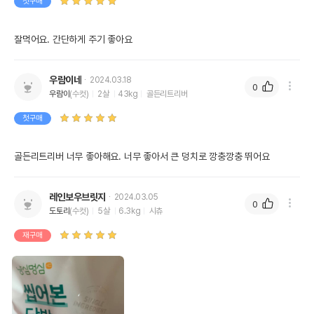
첫구매
잘먹어요. 간단하게 주기 좋아요
우람이네
2024.03.18
0
우람이
(수컷)
2살
43kg
골든리트리버
첫구매
골든리트리버 너무 좋아해요. 너무 좋아서 큰 덩치로 깡충깡충 뛰어요
레인보우브릿지
2024.03.05
0
도토리
(수컷)
5살
6.3kg
시츄
재구매