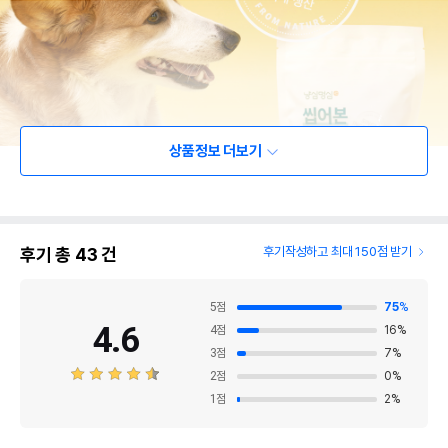
상품정보 더보기
후기 총
43
건
후기작성하고 최대 150점 받기
5
점
75
%
4.6
4
점
16
%
3
점
7
%
2
점
0
%
1
점
2
%