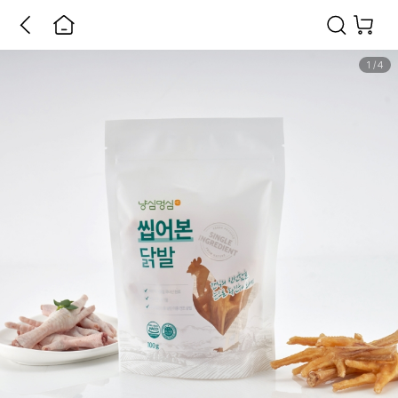
1
/
4