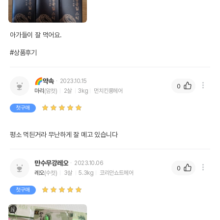
아가들이 잘 먹어요.

#상품후기
🌈약속
2023.10.15
0
마리
(암컷)
2살
3kg
먼치킨롱헤어
첫구매
평소 먹듼거라 무난하게 잘 메고 있습니다
만수무강레오
2023.10.06
0
레오
(수컷)
3살
5.3kg
코리안쇼트헤어
첫구매