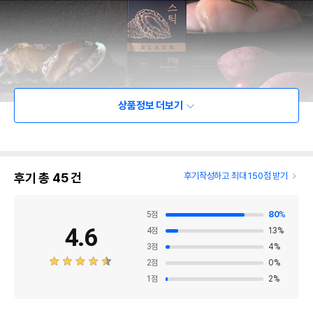
상품정보 더보기
후기 총
45
건
후기작성하고 최대 150점 받기
5
점
80
%
4.6
4
점
13
%
3
점
4
%
2
점
0
%
1
점
2
%