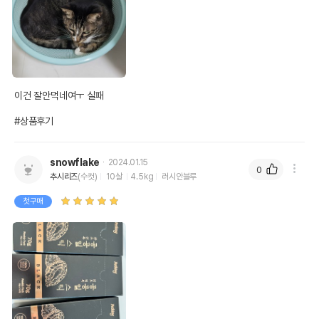
이건 잘안먹네여ㅜ 실패

#상품후기
snowflake
2024.01.15
0
추시리즈
(수컷)
10살
4.5kg
러시안블루
첫구매