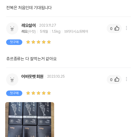
전복은 처음인데 기대됩니다
레오설이
2023.11.27
0
레오
(수컷)
5개월
1.5kg
브리티시쇼트헤어
첫구매
츄르종류는 다 잘먹는거 같아요
어바웃펫 회원
2023.10.25
0
첫구매