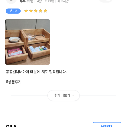
루루
(수컷)
4살
5.6kg
페르시안
첫구매
공공일러버아이 때문에 저도 정착합니다.

#상품후기
후기 더보기
Q&A
문의하기