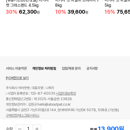
[유통기한26년12월] 아카나
아카나 캣 와일드 프레이리 1.
아카나 캣 와일드
캣 그래스랜드 4.5kg
8kg
5kg
30%
62,300
10%
39,600
15%
75,6
원
원
서비스 이용약관
개인정보 처리방침
입점/제휴 문의
공지사항
PC버전으로 보기
주식회사 어바웃펫
대표자명 : 나옥귀
사업자 등록번호 : 120-87-90035
사업자정보확인
통신판매업신고번호 : 제 2025-서울금천-2382호
개인정보관리자 : 김원규 hello@aboutpet.co.kr
서울특별시 금천구 가산디지털2로 144, 현대테라타워 가산DK 507호, 508호 (가산동)
구매안전(에스크로)서비스
© copyright (c) www.aboutpet.co.kr all rights reserved.
13,900
원
수량
합계