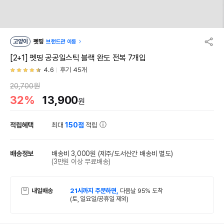
고양이
펫띵
브랜드관 이동
[2+1] 펫띵 공공일스틱 블랙 완도 전복 7개입
4.6
후기 45개
20,700원
32%
13,900
원
적립혜택
최대
150점
적립
배송정보
배송비 3,000원
(제주/도서산간 배송비 별도)
(3만원 이상 무료배송)
내일배송
21시까지 주문하면,
다음날 95% 도착
(토, 일요일/공휴일 제외)