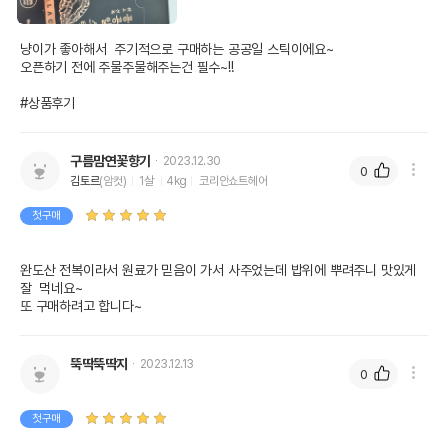
냥이가 좋아해서  주기적으로 구매하는 공공일 스틱이에요~ 

오픈하기 전에 주물주물해주는건 필수~!!

#상품후기
구름맘연꽃향기
2023.12.30
0
김토르
(암컷)
1살
4kg
코리안쇼트헤어
첫구매
완도산 전복이라서 원료가 믿음이 가서 사주었는데 밥위에 뿌려주니 맛있게 
잘  먹네요~

또 구매하려고 합니다~
뚝딱뚝딱지
2023.12.13
0
첫구매