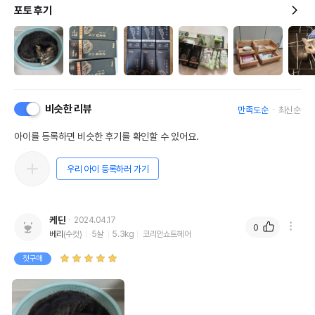
포토 후기
비슷한 리뷰
만족도순
최신순
아이를 등록하면 비슷한 후기를 확인할 수 있어요.
우리 아이 등록하러 가기
케딘
2024.04.17
0
베리
(수컷)
5살
5.3kg
코리안쇼트헤어
첫구매