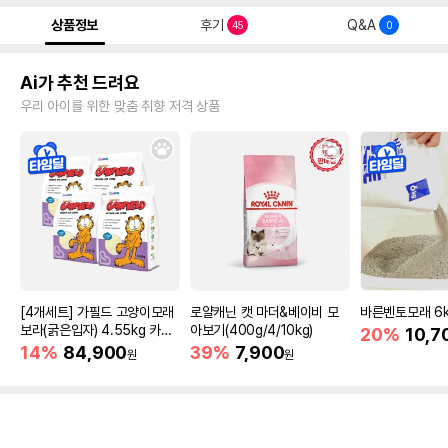
상품정보
후기
Q&A
45
0
Ai가 추천 드려요
우리 아이를 위한 맞춤 취향 저격 상품
[4개세트] 가필드 고양이모래
로얄캐닌 캣 마더&베이비 모
바른벤토모래 6
보라(굵은입자) 4.55kg 카사
아보기(400g/4/10kg)
20%
10,7
바모래
14%
84,900
39%
7,900
원
원