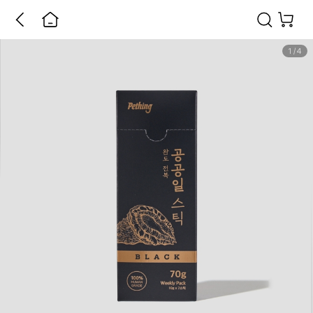
1
/
4