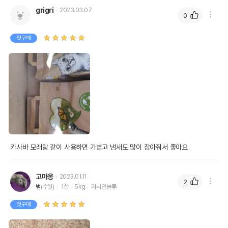
grigri
2023.03.07
0
첫구매
카사바 모래랑 같이 사용하면 가볍고 냄새도 많이 잡아줘서 좋아요
고마옹
2023.01.11
2
범
(수컷)
1살
5kg
러시안블루
첫구매