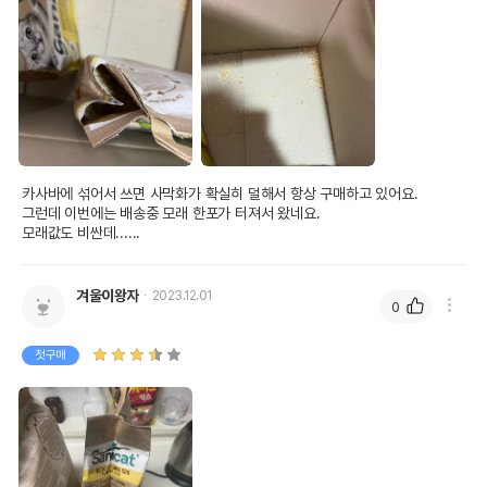
상품 필수 정보
카사바에 섞어서 쓰면 사막화가 확실히 덜해서 항상 구매하고 있어요.

품명 및 모델명
[어펫단독 3개세트] 사니캣 옥수수 모래 6L
그런데 이번에는 배송중 모래 한포가 터져서 왔네요.

모래값도 비싼데......
법에 의한 인증,허가 등을
상품상세설명 참조
받았음을 확인할수 있는
경우 그에 대한 사항
겨울이왕자
2023.12.01
0
제조국 또는 원산지
이탈리아
제조자,수입품의 경우
첫구매
TOLSA
수입자를 함께 표기
AS책임자와 전화번호
어바웃펫 // 1644-9601
또는 소비자상담 관련
전화번호