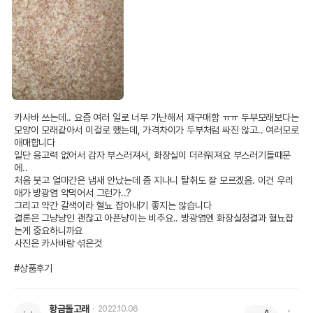
카사바 쓰는데.. 요즘 여러 일로 너무 가난해서 재구매함 ㅠㅠ 두부모래보다는 
모양이 모래같아서 이걸로 했는데, 가격차이가 두부처럼 싸진 않고.. 여러모로 
애매합니다

일단 응고력 없어서 감자 부스러져서, 화장실이 더러워져요 부스러기들때문
에..

처음 붓고 얼마간은 냄새 안났는데 좀 지나니 탈취도 잘 모르겠음. 이건 우리
애가 방광염 약먹어서 그런가..?

그리고 약간 갈색이라 혈뇨 잡아내기 좋지는 않습니다

결론은 그냥냥인 괜찮고 아픈냥이는 비추요.. 방광염엔 화장실청결과 혈뇨잡
는게 중요하니까요

사진은 카사바랑 섞은것

#상품후기
황금돌고래
2022.10.06