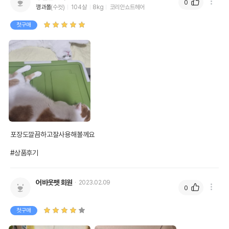
0
깽과폴
(수컷)
104살
8kg
코리안쇼트헤어
첫구매
포장도깔끔하고잘사용해볼께요

#상품후기
어바웃펫 회원
2023.02.09
0
첫구매