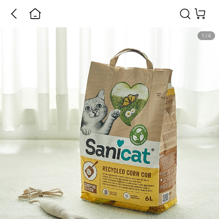
1
/
4