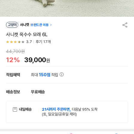
고양이
사니캣
브랜드관 이동
사니캣 옥수수 모래 6L
3.7
후기 17개
44,700원
12%
39,000
원
적립혜택
최대
150점
적립
배송정보
무료배송
내일배송
21시까지 주문하면,
다음날 95% 도착
(토, 일요일/공휴일 제외)