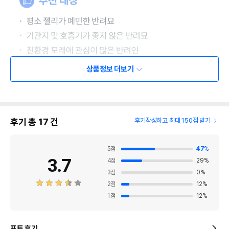
상품정보 더보기
후기 총
17
건
후기작성하고 최대 150점 받기
5
점
47
%
3.7
4
점
29
%
3
점
0
%
2
점
12
%
1
점
12
%
포토 후기