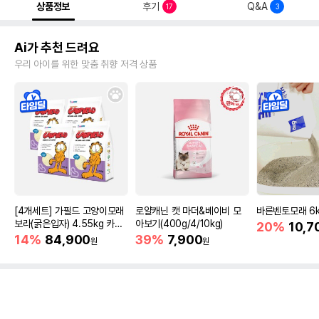
상품정보
후기
Q&A
17
3
Ai가 추천 드려요
우리 아이를 위한 맞춤 취향 저격 상품
[4개세트] 가필드 고양이모래
로얄캐닌 캣 마더&베이비 모
바른벤토모래 6
보라(굵은입자) 4.55kg 카사
아보기(400g/4/10kg)
20%
10,7
바모래
14%
84,900
39%
7,900
원
원