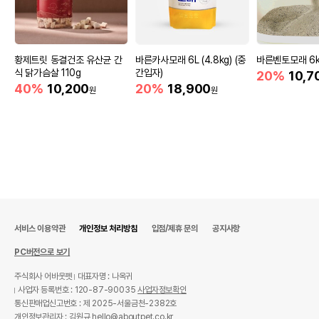
황제트릿 동결건조 유산균 간
바른카사모래 6L (4.8kg) (중
바른벤토모래 6k
식 닭가슴살 110g
간입자)
20%
10,7
40%
10,200
20%
18,900
원
원
서비스 이용약관
개인정보 처리방침
입점/제휴 문의
공지사항
PC버전으로 보기
주식회사 어바웃펫
대표자명 : 나옥귀
사업자 등록번호 : 120-87-90035
사업자정보확인
통신판매업신고번호 : 제 2025-서울금천-2382호
개인정보관리자 : 김원규 hello@aboutpet.co.kr