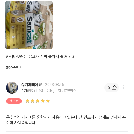
카사바모래는 응고가 진짜 좋아서 좋아용 :)

#상품후기
슈가아빠에요
2023.08.25
0
슈가
(암컷)
1살
2.1kg
하나뿐인믹스
재구매
옥수수와 카사바를 혼합해서 사용하고 있는데 잘 건조되고 냄새도 덜해서 꾸
준히 사용중입니다