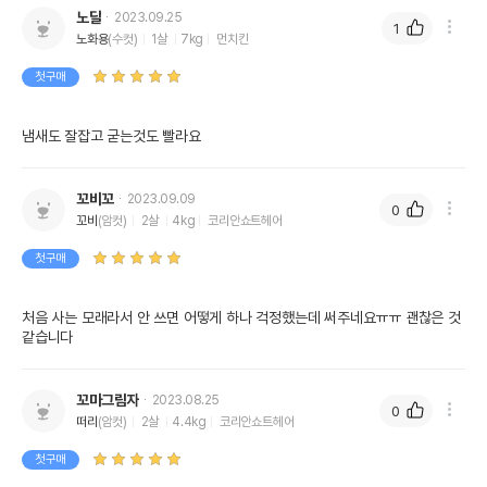
노달
2023.09.25
1
노화용
(수컷)
1살
7kg
먼치킨
첫구매
냄새도 잘잡고 굳는것도 빨라요
꼬비꼬
2023.09.09
0
꼬비
(암컷)
2살
4kg
코리안쇼트헤어
첫구매
처음 사는 모래라서 안 쓰면 어떻게 하나 걱정했는데 써주네요ㅠㅠ 괜찮은 것 
같습니다
꼬마그림자
2023.08.25
0
떠리
(암컷)
2살
4.4kg
코리안쇼트헤어
첫구매