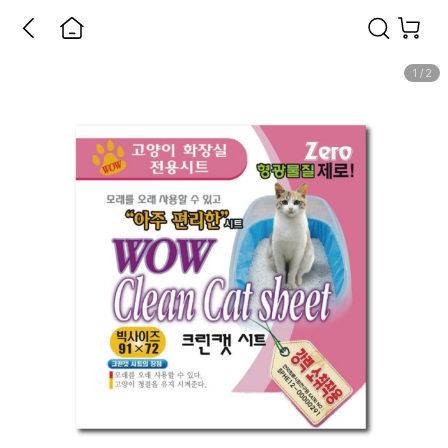
1
/
2