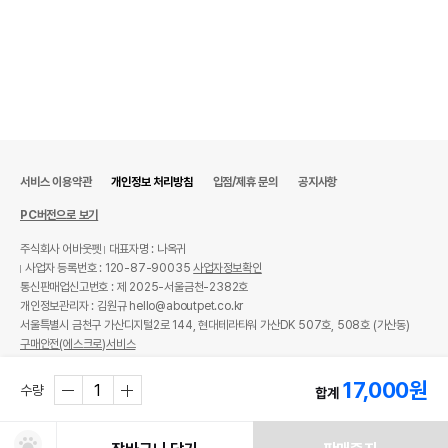
서비스 이용약관
개인정보 처리방침
입점/제휴 문의
공지사항
PC버전으로 보기
주식회사 어바웃펫
대표자명 : 나옥귀
사업자 등록번호 : 120-87-90035
사업자정보확인
통신판매업신고번호 : 제 2025-서울금천-2382호
개인정보관리자 : 김원규 hello@aboutpet.co.kr
서울특별시 금천구 가산디지털2로 144, 현대테라타워 가산DK 507호, 508호 (가산동)
구매안전(에스크로)서비스
© copyright (c) www.aboutpet.co.kr all rights reserved.
17,000
원
수량
합계