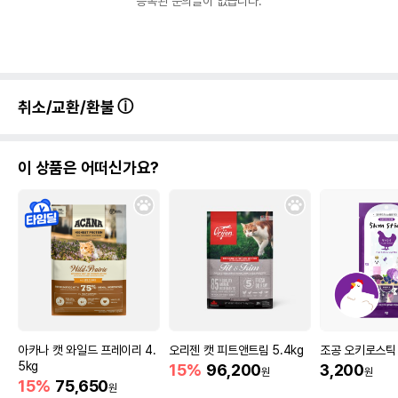
등록된 문의글이 없습니다.
취소/교환/환불
이 상품은 어떠신가요?
아카나 캣 와일드 프레이리 4.
오리젠 캣 피트앤트림 5.4kg
조공 오키로스틱
5kg
15%
96,200
3,200
원
원
15%
75,650
원