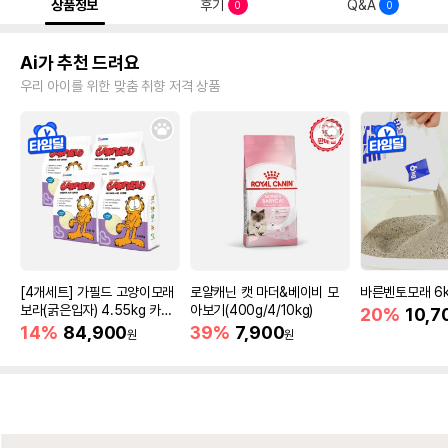
상품정보
후기
Q&A
0
0
Ai가 추천 드려요
우리 아이를 위한 맞춤 취향 저격 상품
[4개세트] 가필드 고양이모래
로얄캐닌 캣 마더&베이비 모
바른벤토모래 6
보라(굵은입자) 4.55kg 카사
아보기(400g/4/10kg)
20%
10,7
바모래
14%
84,900
39%
7,900
원
원