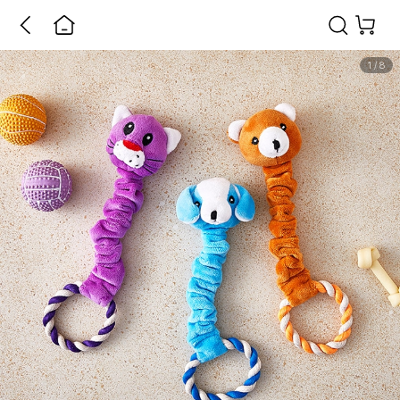
1
/
8