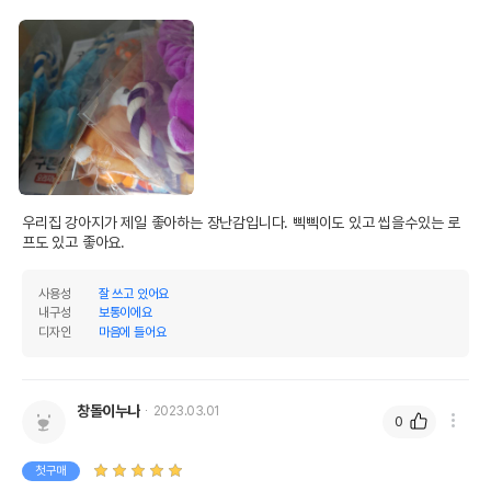
우리집 강아지가 제일 좋아하는 장난감입니다. 삑삑이도 있고 씹을수있는 로
프도 있고 좋아요.
사용성
잘 쓰고 있어요
내구성
보통이에요
디자인
마음에 들어요
창돌이누나
2023.03.01
0
첫구매