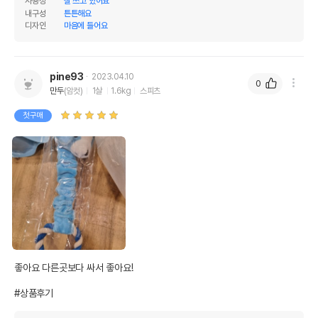
사용성
잘 쓰고 있어요
내구성
튼튼해요
디자인
마음에 들어요
pine93
2023.04.10
0
만두
(암컷)
1살
1.6kg
스피츠
첫구매
상품 필수 정보
좋아요 다른곳보다 싸서 좋아요! 

[2+1] 펫모닝 동물 쫄쫄이 토이 PMD-114
품명 및 모델명
(랜덤발송)
#상품후기
법에 의한 인증,허가 등을