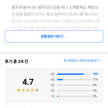
상품정보 더보기
후기 총
24
건
후기작성하고 최대 150점 받기
5
점
79
%
4.7
4
점
17
%
3
점
0
%
2
점
0
%
1
점
4
%