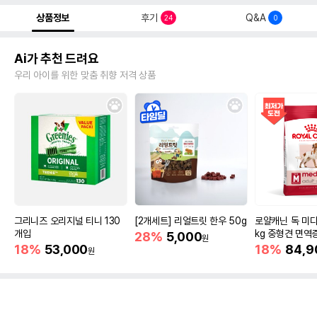
상품정보
후기
Q&A
24
0
Ai가 추천 드려요
우리 아이를 위한 맞춤 취향 저격 상품
그리니즈 오리지널 티니 130
[2개세트] 리얼트릿 한우 50g
로얄캐닌 독 미디
개입
kg 중형견 면역
28%
5,000
원
18%
53,000
18%
84,9
원