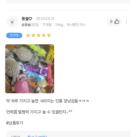
몽슐♡
2023.04.21
0
송몽슐
(암컷)
11개월
14kg
하나뿐인 믹스
첫구매
딱 하루 가지고 놀면 사라지는 인횽 장냥감들ㅋㅋㅋ

언제쯤 멀쩡히 가지고 놀 수 있을런지~^^

#상품후기