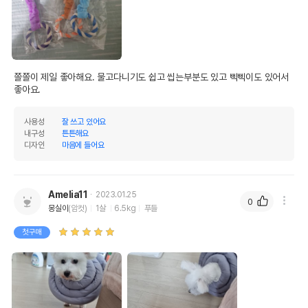
쫄쫄이 제일 좋아해요. 물고다니기도 쉽고 씹는부분도 있고 삑삑이도 있어서 
좋아요. 
사용성
잘 쓰고 있어요
내구성
튼튼해요
디자인
마음에 들어요
Amelia11
2023.01.25
0
몽실이
(암컷)
1살
6.5kg
푸들
첫구매