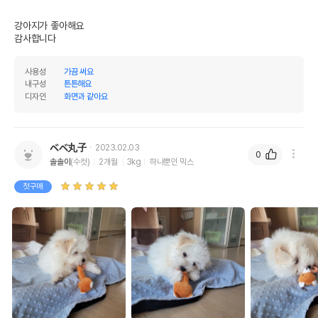
강아지가 좋아해요

감사합니다 
사용성
가끔 써요
내구성
튼튼해요
디자인
화면과 같아요
ベベ丸子
2023.02.03
0
솔솔이
(수컷)
2개월
3kg
하나뿐인 믹스
첫구매