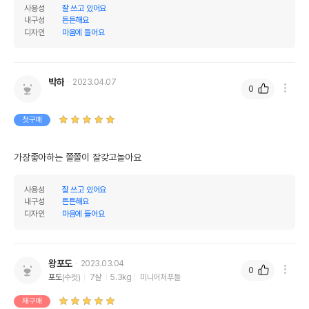
상세페이지 참조
받았음을 확인할수 있는
사용성
잘 쓰고 있어요
경우 그에 대한 사항
내구성
튼튼해요
디자인
마음에 들어요
제조국 또는 원산지
중국
제조자,수입품의 경우
펫모닝
수입자를 함께 표기
박하
2023.04.07
0
AS책임자와 전화번호
어바웃펫//1644-9601
또는 소비자상담 관련
첫구매
전화번호
유통기한이 최소 2026.12.04이거나 그
가장좋아하는 쫄쫄이 잘갖고놀아요
이후인 상품이 출고됩니다.
유통기한
단, 상품명에 유통기한 명시된 경우, 해당
사용성
잘 쓰고 있어요
유통기한을 따릅니다.
내구성
튼튼해요
디자인
마음에 들어요
왕포도
2023.03.04
0
포도
(수컷)
7살
5.3kg
미니어처푸들
재구매