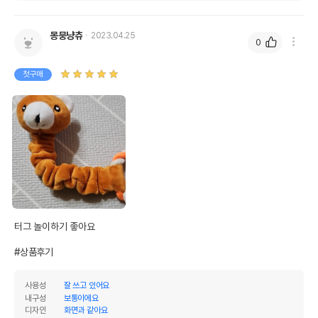
몽뭉냥츄
2023.04.25
0
첫구매
터그 놀이하기 좋아요

#상품후기
사용성
잘 쓰고 있어요
내구성
보통이에요
디자인
화면과 같아요