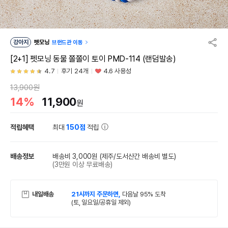
강아지
펫모닝
브랜드관 이동
[2+1] 펫모닝 동물 쫄쫄이 토이 PMD-114 (랜덤발송)
4.7
후기 24개
4.6 사용성
13,900원
14%
11,900
원
적립혜택
최대
150점
적립
배송정보
배송비 3,000원
(제주/도서산간 배송비 별도)
(3만원 이상 무료배송)
내일배송
21시까지 주문하면,
다음날 95% 도착
(토, 일요일/공휴일 제외)