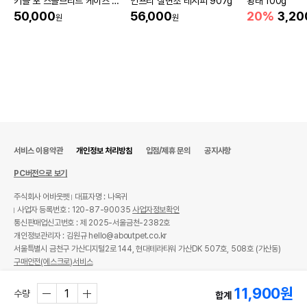
키블 포 스몰브리드 케이즈 프
인프리 칠면조 레시피 907g
황태 100g
리 치킨 1.6kg
50,000
56,000
20%
3,20
원
원
서비스 이용약관
개인정보 처리방침
입점/제휴 문의
공지사항
PC버전으로 보기
주식회사 어바웃펫
대표자명 : 나옥귀
사업자 등록번호 : 120-87-90035
사업자정보확인
통신판매업신고번호 : 제 2025-서울금천-2382호
개인정보관리자 : 김원규 hello@aboutpet.co.kr
서울특별시 금천구 가산디지털2로 144, 현대테라타워 가산DK 507호, 508호 (가산동)
구매안전(에스크로)서비스
© copyright (c) www.aboutpet.co.kr all rights reserved.
11,900
원
수량
합계