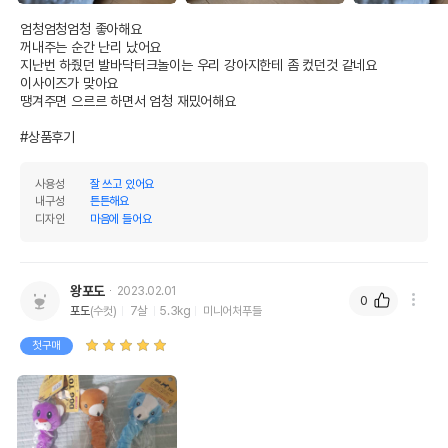
엄청엄청엄청 좋아해요 

꺼내주는 순간 난리 났어요

지난번 하줬던 발바닥터크놀이는 우리 강아지한테 좀 컸던것 같네요

이사이즈가 맞아요

땡겨주면 으르르 하면서 엄청 재밌어해요

#상품후기
사용성
잘 쓰고 있어요
내구성
튼튼해요
디자인
마음에 들어요
왕포도
2023.02.01
0
포도
(수컷)
7살
5.3kg
미니어처푸들
첫구매