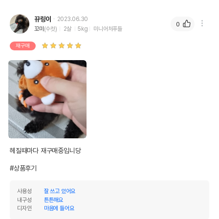
뀨링이
2023.06.30
0
꼬미
(수컷)
2살
5kg
미니어처푸들
재구매
헤질때마다 재구매중입니당

#상품후기
사용성
잘 쓰고 있어요
내구성
튼튼해요
디자인
마음에 들어요