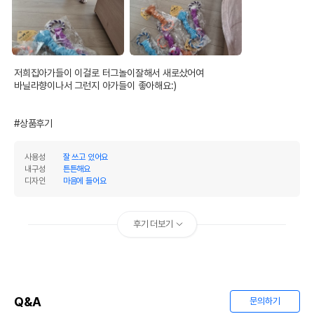
저희집아가들이 이걸로 터그놀이잘해서 새로샀어여

바닐라향이나서 그런지 아가들이 좋아해요:)

#상품후기
사용성
잘 쓰고 있어요
내구성
튼튼해요
디자인
마음에 들어요
후기 더보기
Q&A
문의하기