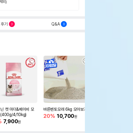
제외)
후기
Q&A
3
0
닌 캣 마더&베이비 모
바른벤토모래 6kg 모아보기
로얄캐닌 캣 인도어 4k
400g/4/10kg)
새 감소
20%
10,700
원
%
7,900
16%
55,000
원
원