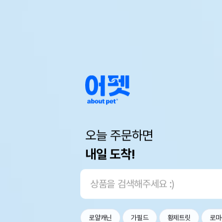
오늘 주문하면
내일 도착!
로얄캐닌
가필드
황제트릿
로마