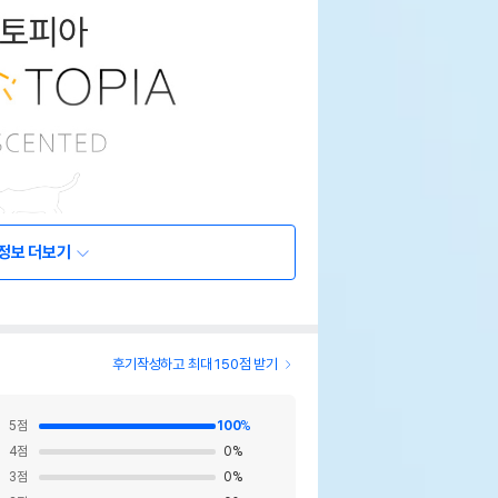
정보 더보기
후기작성하고 최대 150점 받기
5
점
100
%
4
점
0
%
3
점
0
%