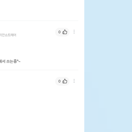
0
리안쇼트헤어
해서 쓰는중^~
0