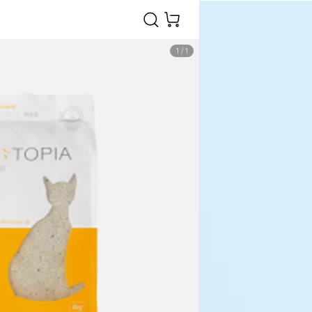
1
/
1