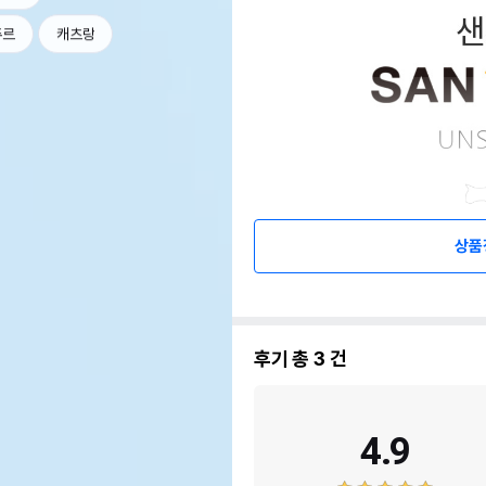
츄르
캐츠랑
상품
후기 총
3
건
4.9