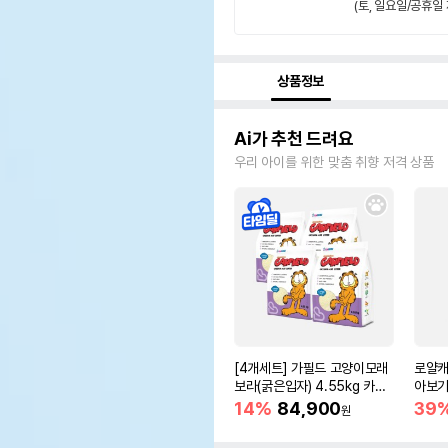
(토, 일요일/공휴일 
상품정보
Ai가 추천 드려요
우리 아이를 위한 맞춤 취향 저격 상품
[4개세트] 가필드 고양이모래
로얄캐
보라(굵은입자) 4.55kg 카사
아보기(
바모래
14%
84,900
39
원