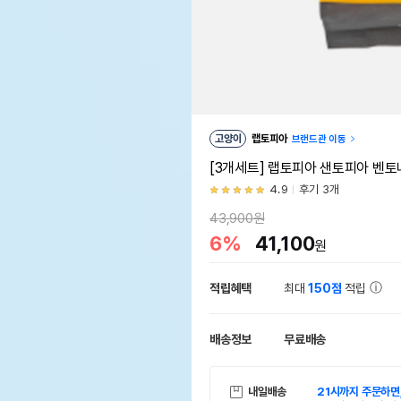
고양이
랩토피아
브랜드관 이동
[3개세트] 랩토피아 샌토피아 벤토나
4.9
후기 3개
43,900원
6%
41,100
원
적립혜택
최대
150점
적립
배송정보
무료배송
내일배송
21시까지 주문하면