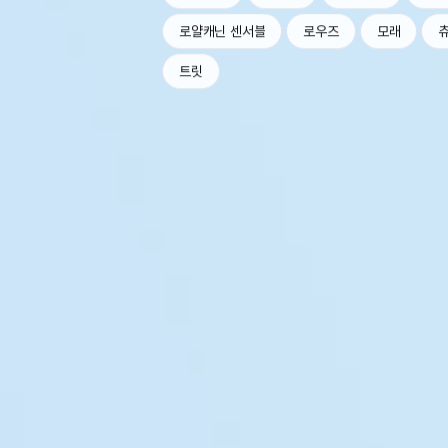
로얄캐닌 센서블
로우즈
모래
트릿