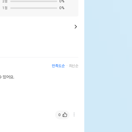
2
점
0
%
1
점
0
%
만족도순
최신순
 있어요.
0