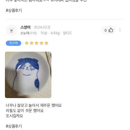
너무 좋아하는 템이에요ㅋㅋ 낚시대파 집사님들 추천

#상품후기
스양이
2024.02.12
0
스노이
(수컷)
15살
4.6kg
말티즈
첫구매
너무나 잘갖고 놀아서 재주문 했어요

리필도 같이 주문 했어요

또시킬게요

#상품후기