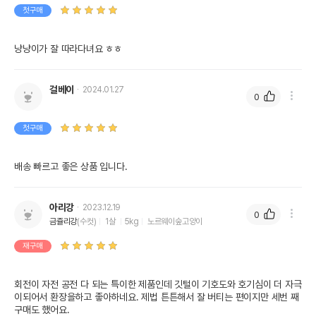
첫구매
냥냥이가 잘 따라다녀요 ㅎㅎ
걸베이
2024.01.27
0
첫구매
배송 빠르고 좋은 상품 입니다.
아리강
2023.12.19
0
금쥴리강
(수컷)
1살
5kg
노르웨이숲고양이
재구매
회전이 자전 공전 다 되는 특이한 제품인데 깃털이 기호도와 호기심이 더 자극
이되어서 환장을하고 좋아하네요. 제법 튼튼해서 잘 버티는 편이지만 세번 째 
구매도 했어요.