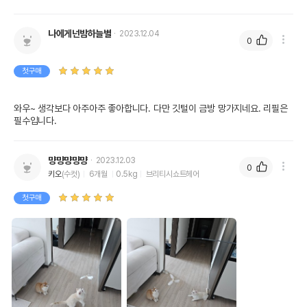
나에게넌밤하늘별
2023.12.04
0
첫구매
와우~ 생각보다 아주아주 좋아합니다. 다만 깃털이 금방 망가지네요. 리필은 
필수입니다.
먕먕먕먕먕
2023.12.03
0
키오
(수컷)
6개월
0.5kg
브리티시쇼트헤어
첫구매