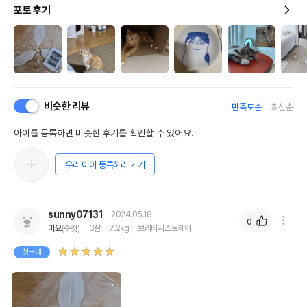
포토 후기
비슷한 리뷰
만족도순
최신순
아이를 등록하면 비슷한 후기를 확인할 수 있어요.
우리 아이 등록하러 가기
sunny07131
2024.05.18
0
마요
(수컷)
3살
7.2kg
브리티시쇼트헤어
첫구매