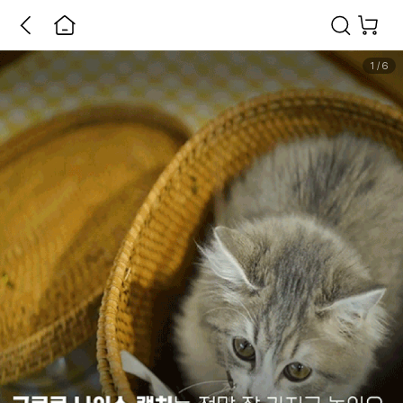
1
/
6