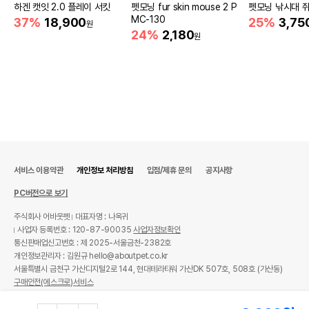
하겐 캣잇 2.0 플레이 서킷
펫모닝 fur skin mouse 2 P
펫모닝 낚시대 쥐
MC-130
37%
18,900
25%
3,75
원
24%
2,180
원
서비스 이용약관
개인정보 처리방침
입점/제휴 문의
공지사항
PC버전으로 보기
주식회사 어바웃펫
대표자명 : 나옥귀
사업자 등록번호 : 120-87-90035
사업자정보확인
통신판매업신고번호 : 제 2025-서울금천-2382호
개인정보관리자 : 김원규 hello@aboutpet.co.kr
서울특별시 금천구 가산디지털2로 144, 현대테라타워 가산DK 507호, 508호 (가산동)
구매안전(에스크로)서비스
© copyright (c) www.aboutpet.co.kr all rights reserved.