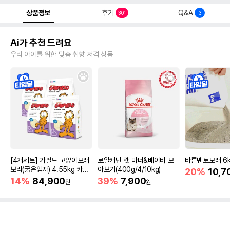
상품정보
후기
Q&A
301
3
Ai가 추천 드려요
우리 아이를 위한 맞춤 취향 저격 상품
[4개세트] 가필드 고양이모래
로얄캐닌 캣 마더&베이비 모
바른벤토모래 6
보라(굵은입자) 4.55kg 카사
아보기(400g/4/10kg)
20%
10,7
바모래
14%
84,900
39%
7,900
원
원