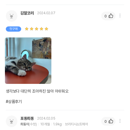
김알코리
2024.02.07
0
첫구매
생각보다 대단히 조아하진 않아 아쉬워오

#상품후기
포동희동
2024.02.05
0
희동이
(수컷)
10개월
1.9kg
브리티시쇼트헤어