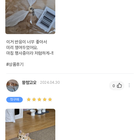
이거 반응이 너무 좋아서

미리 쟁여두었어요.

마침 행사중이라 저렴하게~!!

#상품후기
뚱망고오
2024.04.30
0
첫구매