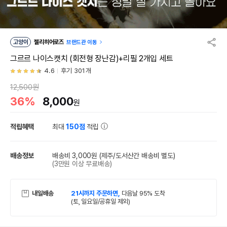
고양이
젤리히어로즈
브랜드관 이동
그르르 나이스캣치 (회전형 장난감)+리필 2개입 세트
4.6
후기 301개
12,500원
36%
8,000
원
적립혜택
최대
150점
적립
배송정보
배송비 3,000원
(제주/도서산간 배송비 별도)
(3만원 이상 무료배송)
내일배송
21시까지 주문하면,
다음날 95% 도착
(토, 일요일/공휴일 제외)