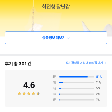
상품정보 더보기
후기 총
301
건
후기작성하고 최대 150점 받기
5
점
81
%
4.6
4
점
11
%
3
점
5
%
2
점
2
%
1
점
1
%