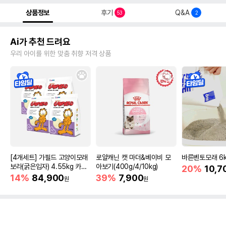
상품정보
후기
Q&A
53
2
Ai가 추천 드려요
우리 아이를 위한 맞춤 취향 저격 상품
[4개세트] 가필드 고양이모래
로얄캐닌 캣 마더&베이비 모
바른벤토모래 6
보라(굵은입자) 4.55kg 카사
아보기(400g/4/10kg)
20%
10,7
바모래
14%
84,900
39%
7,900
원
원