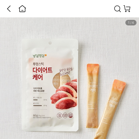
1
/
4