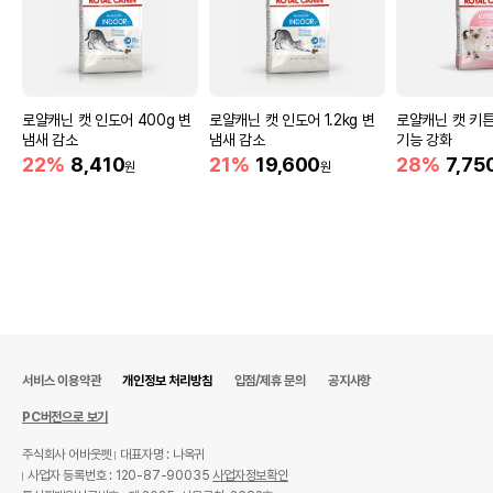
로얄캐닌 캣 인도어 400g 변
로얄캐닌 캣 인도어 1.2kg 변
로얄캐닌 캣 키튼
냄새 감소
냄새 감소
기능 강화
22%
8,410
21%
19,600
28%
7,75
원
원
서비스 이용약관
개인정보 처리방침
입점/제휴 문의
공지사항
PC버전으로 보기
주식회사 어바웃펫
대표자명 : 나옥귀
사업자 등록번호 : 120-87-90035
사업자정보확인