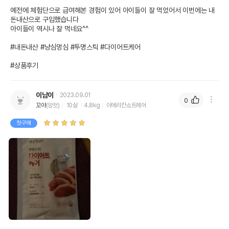
예전에 체험단으로 급여해본 경험이 있어 아이들이 잘 먹었어서 이번에는 내
돈내산으로 구입했습니다

아이들이 역시나 잘 먹네요^^

#내돈내산 #냥심멍심 #투명스틱 #다이어트케어 

#상품후기
이남이
2023.09.01
0
꼬야
(암컷)
10살
4.8kg
아메리칸쇼트헤어
첫구매