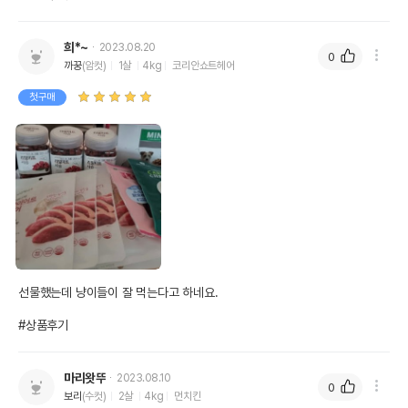
희*~
2023.08.20
0
까꿍
(암컷)
1살
4kg
코리안쇼트헤어
첫구매
선물했는데 냥이들이 잘 먹는다고 하네요.

#상품후기
마리왓뚜
2023.08.10
0
보리
(수컷)
2살
4kg
먼치킨