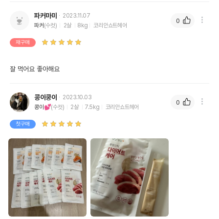
파커마미
2023.11.07
0
파커
(수컷)
2살
8kg
코리안쇼트헤어
재구매
잘 먹어요 좋아해요
콩이쿵이
2023.10.03
0
콩이💕
(수컷)
2살
7.5kg
코리안쇼트헤어
첫구매