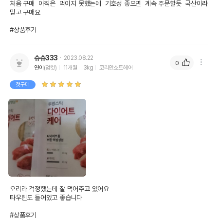
처음 구매  아직은  먹이지 못했는데  기호성 좋으면  계속 주문할듯  국산이라 
믿고 구매요

#상품후기
슈슈333
2023.08.22
0
연이
(암컷)
11개월
3kg
코리안쇼트헤어
첫구매
오리라 걱정했는데 잘 먹어주고 있어요

타우린도 들어있고 좋습니다

#상품후기