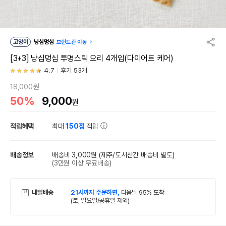
고양이
냥심멍심
브랜드관 이동
[3+3] 냥심멍심 투명스틱 오리 4개입(다이어트 케어)
4.7
후기 53개
18,000원
50%
9,000
원
적립혜택
최대
150점
적립
배송정보
배송비 3,000원
(제주/도서산간 배송비 별도)
(3만원 이상 무료배송)
내일배송
21시까지 주문하면,
다음날 95% 도착
(토, 일요일/공휴일 제외)