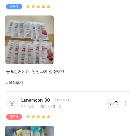
첫구매
늘 먹던거에요.  완전 싸게 잘 샀어요

#상품후기
Lunamoon_00
2023.07.03
0
나나
(암컷)
8살
6kg
샴
재구매