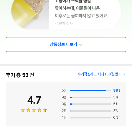
상품정보 더보기
후기 총
53
건
후기작성하고 최대 150점 받기
5
점
88
%
4.7
4
점
5
%
3
점
5
%
2
점
2
%
1
점
0
%