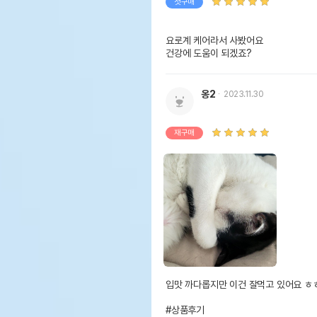
첫구매
요로계 케어라서 사봤어요

건강에 도움이 되겠죠?
옹2
2023.11.30
재구매
입맛 까다롭지만 이건 잘먹고 있어요 ㅎㅎ
#상품후기