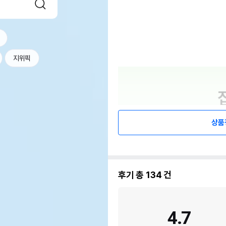
지위픽
상품
후기 총
134
건
4.7