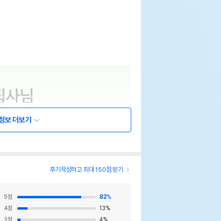
정보 더보기
후기작성하고 최대 150점 받기
5
점
82
%
4
점
13
%
3
점
4
%