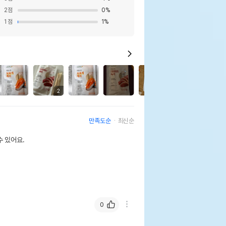
2
점
0
%
1
점
1
%
9
2
만족도순
최신순
 있어요.
0