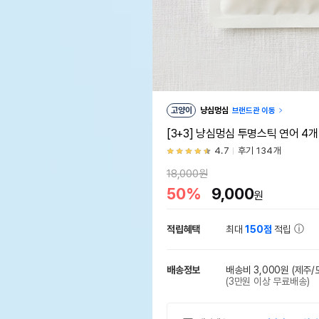
고양이
냥심멍심
브랜드관 이동
[3+3] 냥심멍심 투명스틱 연어 4
4.7
후기 134개
18,000원
50%
9,000
원
적립혜택
최대
150점
적립
배송정보
배송비 3,000원
(제주/
(3만원 이상 무료배송)