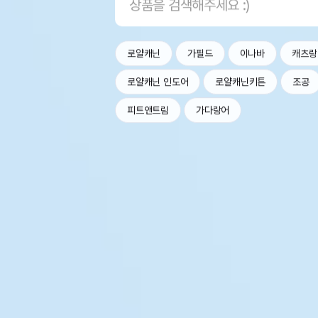
로얄캐닌
가필드
이나바
캐츠랑
로얄캐닌 인도어
로얄캐닌키튼
조공
피트앤트림
가다랑어