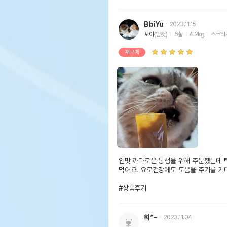
BbiYu
2023.11.15
꼬야
(암컷)
6살
4.2kg
스코티
재구매
입맛 까다로운 동생을 위해 주문했는데 택
먹어요. 요로건강에도 도움을 주기를 기대
#상품후기
희*~
2023.11.04