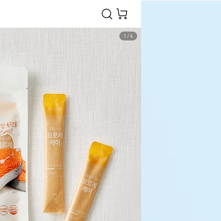
1
/
4