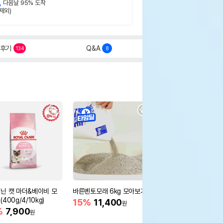
,
다음날 95% 도착
제외)
후기
Q&A
134
8
닌 캣 마더&베이비 모
바른벤토모래 6kg 모아보기
로얄캐닌 캣 인도어 4k
400g/4/10kg)
새 감소
15%
11,400
원
%
7,900
16%
55,000
원
원