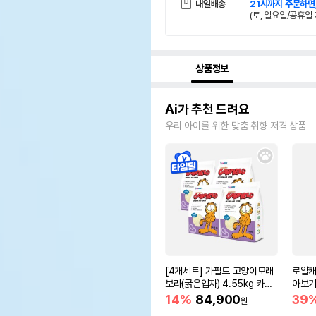
내일배송
21시까지 주문하면
(토, 일요일/공휴일 
상품정보
Ai가 추천 드려요
우리 아이를 위한 맞춤 취향 저격 상품
[4개세트] 가필드 고양이모래
로얄캐
보라(굵은입자) 4.55kg 카사
아보기(
바모래
14%
84,900
39
원