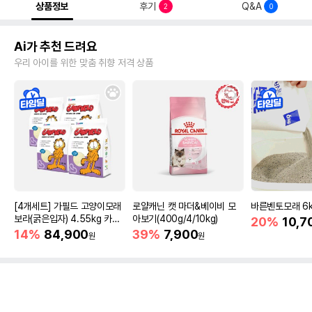
상품정보
후기
Q&A
2
0
Ai가 추천 드려요
우리 아이를 위한 맞춤 취향 저격 상품
[4개세트] 가필드 고양이모래
로얄캐닌 캣 마더&베이비 모
바른벤토모래 6
보라(굵은입자) 4.55kg 카사
아보기(400g/4/10kg)
20%
10,7
바모래
14%
84,900
39%
7,900
원
원