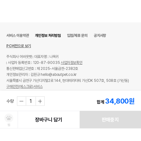
서비스 이용약관
개인정보 처리방침
입점/제휴 문의
공지사항
PC버전으로 보기
주식회사 어바웃펫
대표자명 : 나옥귀
사업자 등록번호 : 120-87-90035
사업자정보확인
통신판매업신고번호 : 제 2025-서울금천-2382호
개인정보관리자 : 김원규 hello@aboutpet.co.kr
서울특별시 금천구 가산디지털2로 144, 현대테라타워 가산DK 507호, 508호 (가산동)
구매안전(에스크로)서비스
© copyright (c) www.aboutpet.co.kr all rights reserved.
34,800
원
수량
합계
장바구니 담기
판매중지
찜
쿠폰보기
적립혜택
취소/ 교환/ 환불
유통기한 임박 상품
최저가 도전 상품