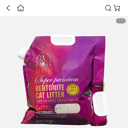
1
/
1