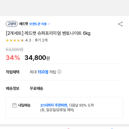
고양이
레드캣
브랜드관 이동
[2개세트] 레드캣 슈퍼프리미엄 벤토나이트 6kg
4.3
후기 2개
53,000원
34%
34,800
원
적립혜택
최대
150점
적립
배송정보
무료배송
내일배송
21시까지 주문하면,
다음날 95% 도착
(토, 일요일/공휴일 제외)