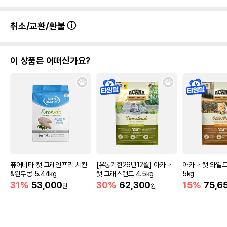
취소/교환/환불
이 상품은 어떠신가요?
퓨어비타 캣 그레인프리 치킨
[유통기한26년12월] 아카나
아카나 캣 와일드
&완두콩 5.44kg
캣 그래스랜드 4.5kg
5kg
31%
53,000
30%
62,300
15%
75,6
원
원