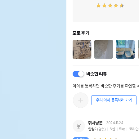
포토 후기
비슷한 리뷰
아이를 등록하면 비슷한 후기를 확인할 수
우리 아이 등록하러 가기
쥐사냥꾼
2024.11.24
일월이
(암컷)
6살
5kg
코리안