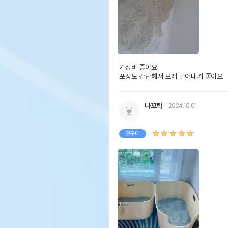
가성비 좋아요

포장도 간단해서 모래 털어내기 좋아요 
나꼬탁
2024.10.01
첫구매