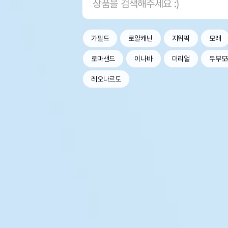
가필드
로얄캐닌
지위픽
모래
로마샌드
이나바
더리얼
두부모
레오나르도