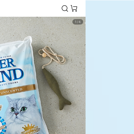
1
/
4