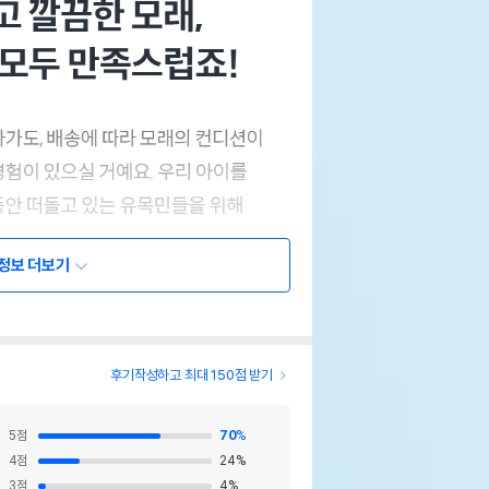
정보 더보기
후기작성하고 최대 150점 받기
5
점
70
%
4
점
24
%
3
점
4
%