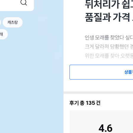
캐츠랑
래
상품
후기 총
135
건
4.6