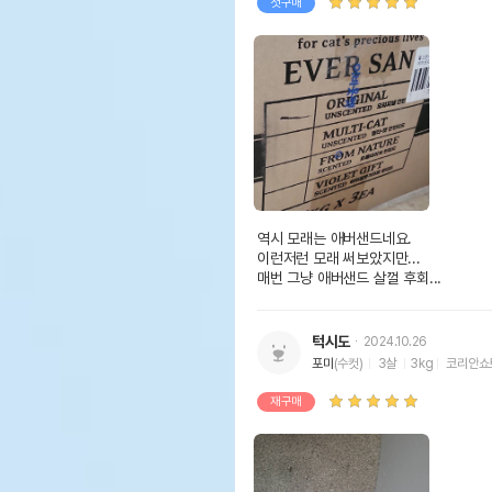
첫구매
역시 모래는 애버샌드네요.

이런저런 모래 써보았지만...

매번 그냥 애버샌드 살껄 후회...
턱시도
2024.10.26
포미
(수컷)
3살
3kg
코리안쇼
재구매