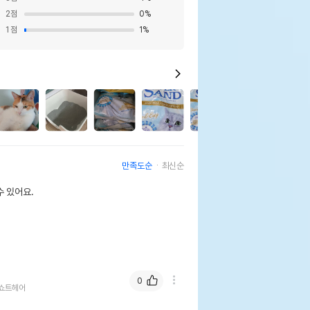
2
점
0
%
1
점
1
%
10
만족도순
최신순
 있어요.
0
쇼트헤어