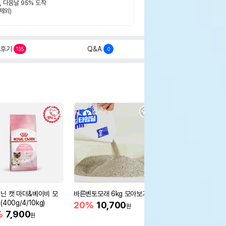
,
다음날 95% 도착
제외)
후기
Q&A
135
0
닌 캣 마더&베이비 모
바른벤토모래 6kg 모아보기
로얄캐닌 캣 인도어 4k
400g/4/10kg)
새 감소
20%
10,700
원
%
7,900
16%
55,000
원
원