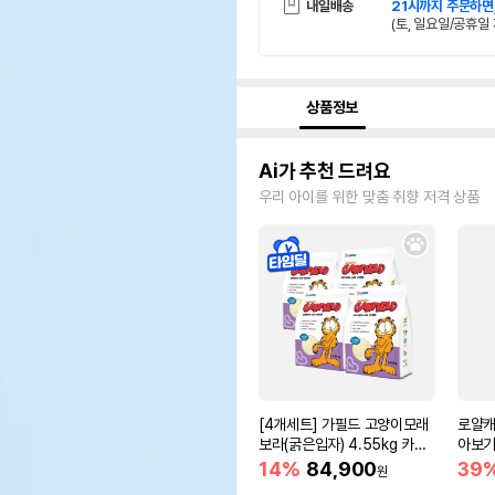
내일배송
21시까지 주문하면
(토, 일요일/공휴일 
상품정보
Ai가 추천 드려요
우리 아이를 위한 맞춤 취향 저격 상품
[4개세트] 가필드 고양이모래
로얄캐
보라(굵은입자) 4.55kg 카사
아보기(
바모래
14%
84,900
39
원