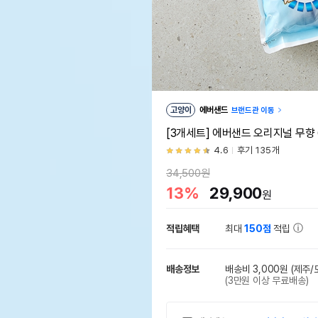
고양이
에버샌드
브랜드관 이동
[3개세트] 에버샌드 오리지널 무향 
4.6
후기 135개
34,500원
13%
29,900
원
적립혜택
최대
150점
적립
배송정보
배송비 3,000원
(제주/
(3만원 이상 무료배송)